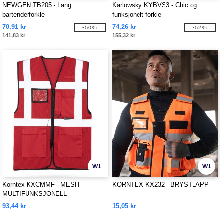
NEWGEN TB205 - Lang
Karlowsky KYBVS3 - Chic og
bartenderforkle
funksjonelt forkle
70,91 kr
74,26 kr
-50%
-52%
141,83 kr
155,32 kr
W1
W1
Korntex KXCMMF - MESH
KORNTEX KX232 - BRYSTLAPP
MULTIFUNKSJONELL
SIKKERHETSVEST "LARISA"
93,44 kr
15,05 kr