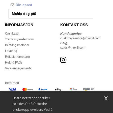
Melde deg på!
INFORMASJON
KONTAKT OSS
Om Ntextil
Kundeservice
customerservice@ntextil.com
Track my order now
Salg
Betalingsmetoder
sales@ntextil.com
Levering
Refusjoner/returer
Help & FAQs
Våre engagements
Betal med
x
Vi sender med
Dette nettstedet bruker
cookies for å forbedre
brukeropplevelsen. Ved å