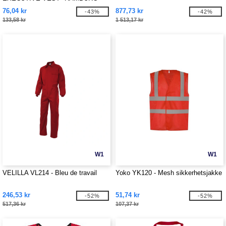
76,04 kr
877,73 kr
-43%
-42%
133,58 kr
1 513,17 kr
W1
W1
VELILLA VL214 - Bleu de travail
Yoko YK120 - Mesh sikkerhetsjakke
246,53 kr
51,74 kr
-52%
-52%
517,36 kr
107,37 kr