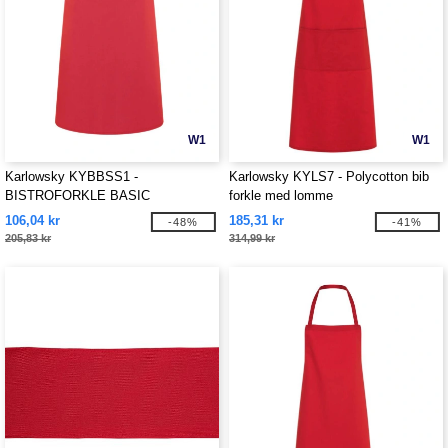
W1
W1
Karlowsky KYBBSS1 -
Karlowsky KYLS7 - Polycotton bib
BISTROFORKLE BASIC
forkle med lomme
106,04 kr
185,31 kr
-48%
-41%
205,83 kr
314,99 kr