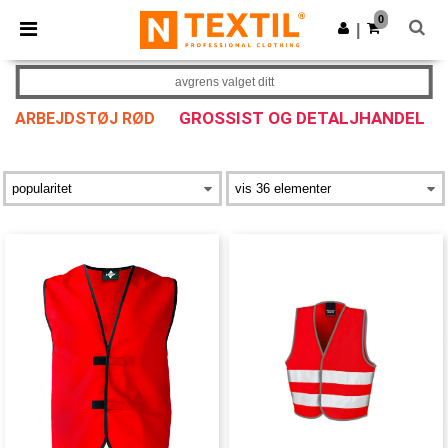
×
Ntextil-app
0
Last ned app
|
Bedre priser i appen!
avgrens valget ditt
GROSSIST OG DETALJHANDEL
ARBEJDSTØJ RØD