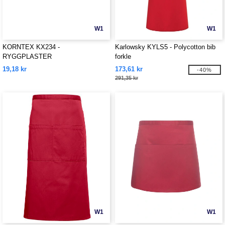
W1
W1
KORNTEX KX234 -
Karlowsky KYLS5 - Polycotton bib
RYGGPLASTER
forkle
19,18 kr
173,61 kr
-40%
291,35 kr
W1
W1