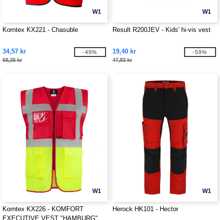
W1
W1
Korntex KX221 - Chasuble
Result R200JEV - Kids' hi-vis vest
34,57 kr
19,40 kr
-49%
-59%
68,35 kr
47,83 kr
W1
W1
Korntex KX226 - KOMFORT
Herock HK101 - Hector
EXECUTIVE VEST "HAMBURG"