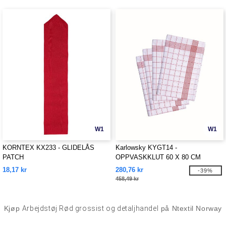
W1
W1
KORNTEX KX233 - GLIDELÅS
Karlowsky KYGT14 -
PATCH
OPPVASKKLUT 60 X 80 CM
18,17 kr
280,76 kr
-39%
458,49 kr
Kjøp
Arbejdstøj Rød grossist og detaljhandel
på Ntextil Norway