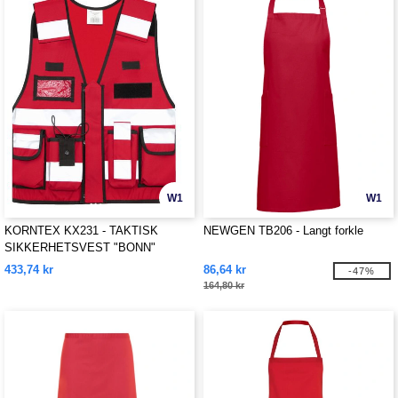
W1
W1
KORNTEX KX231 - TAKTISK
NEWGEN TB206 - Langt forkle
SIKKERHETSVEST "BONN"
433,74 kr
86,64 kr
-47%
164,80 kr