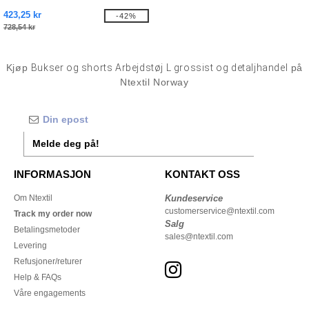
423,25 kr
-42%
728,54 kr
Kjøp
Bukser og shorts Arbejdstøj L grossist og detaljhandel
på
Ntextil Norway
Melde deg på!
INFORMASJON
KONTAKT OSS
Om Ntextil
Kundeservice
customerservice@ntextil.com
Track my order now
Salg
Betalingsmetoder
sales@ntextil.com
Levering
Refusjoner/returer
Help & FAQs
Våre engagements