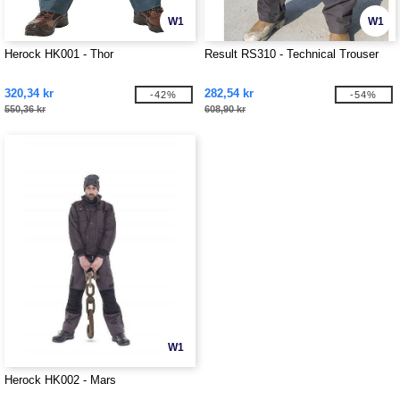
W1
W1
Herock HK001 - Thor
Result RS310 - Technical Trouser
320,34 kr
282,54 kr
-42%
-54%
550,36 kr
608,90 kr
W1
Herock HK002 - Mars