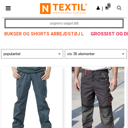
×
Ntextil-app
0
Last ned app
|
Bedre priser i appen!
avgrens valget ditt
GROSSIST OG 
BUKSER OG SHORTS ARBEJDSTØJ L