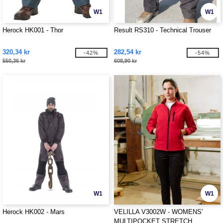
W1
W1
Herock HK001 - Thor
Result RS310 - Technical Trouser
320,34 kr
282,54 kr
-42%
-54%
550,36 kr
608,90 kr
W1
W1
Herock HK002 - Mars
VELILLA V3002W - WOMENS'
MULTIPOCKET STRETCH