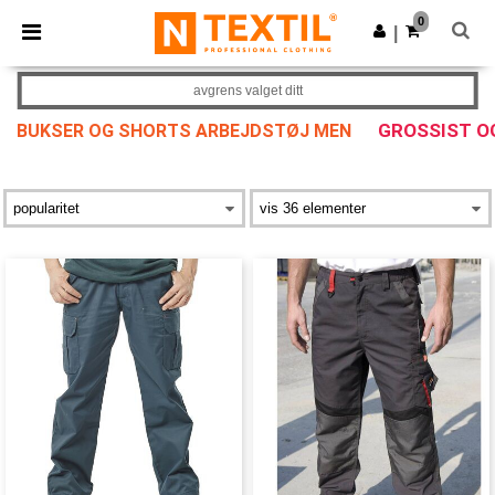
×
Ntextil-app
0
Last ned app
|
Bedre priser i appen!
avgrens valget ditt
GROSSIST O
BUKSER OG SHORTS ARBEJDSTØJ MEN