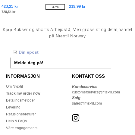
TROUSERS
423,25 kr
219,99 kr
-42%
728,54 kr
Kjøp
Bukser og shorts Arbejdstøj Men grossist og detaljhandel
på Ntextil Norway
Melde deg på!
INFORMASJON
KONTAKT OSS
Om Ntextil
Kundeservice
customerservice@ntextil.com
Track my order now
Salg
Betalingsmetoder
sales@ntextil.com
Levering
Refusjoner/returer
Help & FAQs
Våre engagements