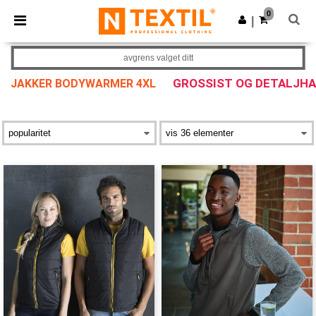
×
Ntextil-app
0
Last ned app
|
Bedre priser i appen!
avgrens valget ditt
GROSSIST OG DETALJH
JAKKER BODYWARMER 4XL