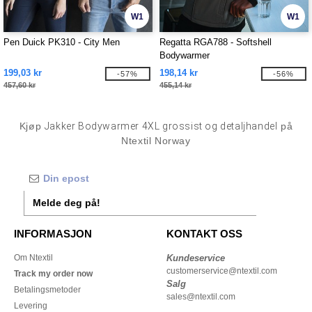
W1
W1
Pen Duick PK310 - City Men
Regatta RGA788 - Softshell
Bodywarmer
199,03 kr
198,14 kr
-57%
-56%
457,60 kr
455,14 kr
Kjøp
Jakker Bodywarmer 4XL grossist og detaljhandel
på
Ntextil Norway
Melde deg på!
INFORMASJON
KONTAKT OSS
Om Ntextil
Kundeservice
customerservice@ntextil.com
Track my order now
Salg
Betalingsmetoder
sales@ntextil.com
Levering