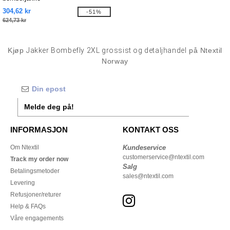
304,62 kr
-51%
624,73 kr
Kjøp
Jakker Bombefly 2XL grossist og detaljhandel
på Ntextil
Norway
Melde deg på!
INFORMASJON
KONTAKT OSS
Om Ntextil
Kundeservice
customerservice@ntextil.com
Track my order now
Salg
Betalingsmetoder
sales@ntextil.com
Levering
Refusjoner/returer
Help & FAQs
Våre engagements