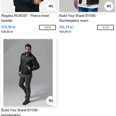
W1
W1
Regatta RGW297 - Fleece-lined
Build Your Brand BY045 -
bomber
Bomberjakke mann
270,39 kr
211,74 kr
-50%
-51%
535,65 kr
434,40 kr
W1
Build Your Brand BY030 -
bomberjakke