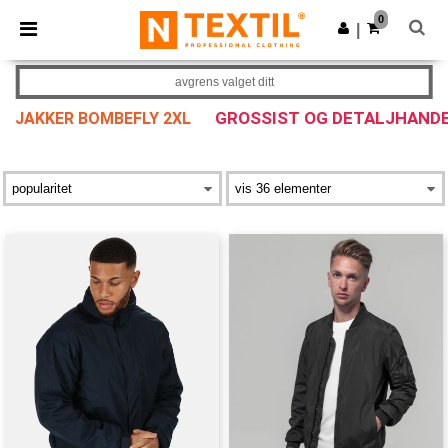
×
Ntextil-app
0
Last ned app
|
Bedre priser i appen!
avgrens valget ditt
GROSSIST OG DETALJHAND
JAKKER BOMBEFLY 2XL