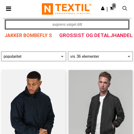
×
Ntextil-app
0
Last ned app
|
Bedre priser i appen!
avgrens valget ditt
GROSSIST OG DETALJHANDEL
JAKKER BOMBEFLY S