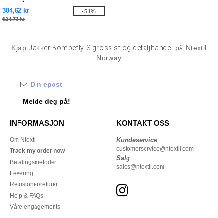
304,62 kr
-51%
624,73 kr
Kjøp
Jakker Bombefly S grossist og detaljhandel
på Ntextil
Norway
Melde deg på!
INFORMASJON
KONTAKT OSS
Om Ntextil
Kundeservice
customerservice@ntextil.com
Track my order now
Salg
Betalingsmetoder
sales@ntextil.com
Levering
Refusjoner/returer
Help & FAQs
Våre engagements