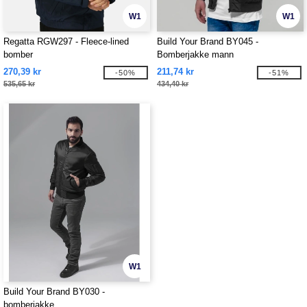
W1
W1
Regatta RGW297 - Fleece-lined
Build Your Brand BY045 -
bomber
Bomberjakke mann
270,39 kr
211,74 kr
-50%
-51%
535,65 kr
434,40 kr
W1
Build Your Brand BY030 -
bomberjakke