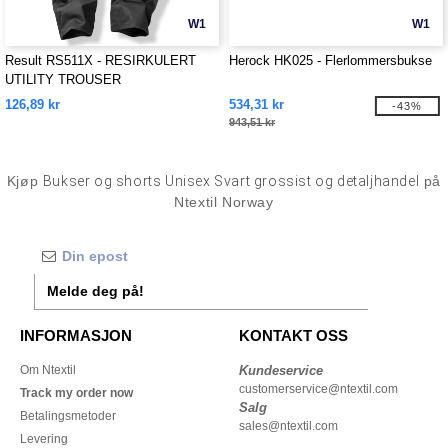
W1
W1
Result RS511X - RESIRKULERT
Herock HK025 - Flerlommersbukse
UTILITY TROUSER
126,89 kr
534,31 kr
-43%
943,51 kr
Kjøp
Bukser og shorts Unisex Svart grossist og detaljhandel
på
Ntextil Norway
Melde deg på!
INFORMASJON
KONTAKT OSS
Om Ntextil
Kundeservice
customerservice@ntextil.com
Track my order now
Salg
Betalingsmetoder
sales@ntextil.com
Levering