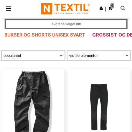
×
Ntextil-app
0
Last ned app
|
Bedre priser i appen!
avgrens valget ditt
GROSSIST OG D
BUKSER OG SHORTS UNISEX SVART