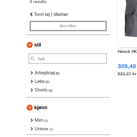
4 results.
Tomt tøj | tilbehør
fjern filtre
stil
Herock HK
305,40
Arbejdstøj
522,27 kr
(2)
Løbe
(1)
Shorts
(1)
kjønn
Men
(4)
Unisex
(1)