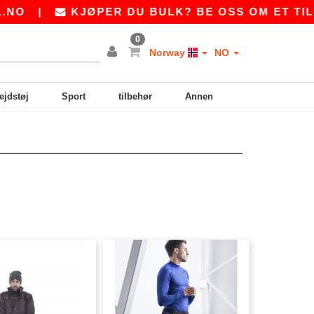
O
|
KJØPER DU BULK? BE OSS OM ET TILB
0
Norway
NO
ejdstøj
Sport
tilbehør
Annen