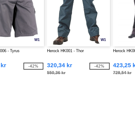
W1
W1
006 - Tyrus
Herock HK001 - Thor
Herock HK00
 kr
320,34 kr
423,25 
-42%
-42%
550,36 kr
728,54 kr