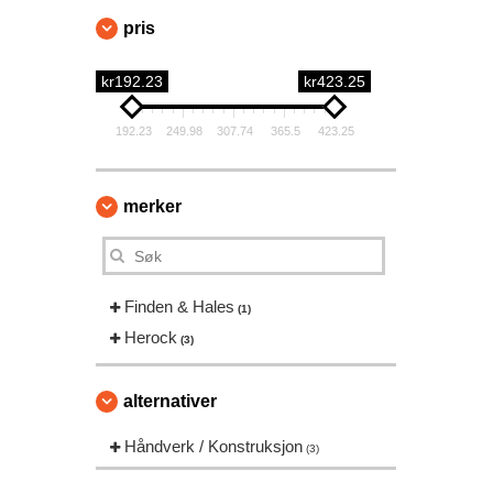
pris
kr192.23
kr423.25
192.23
249.98
307.74
365.5
423.25
merker
Finden & Hales
(1)
Herock
(3)
alternativer
Håndverk / Konstruksjon
(3)