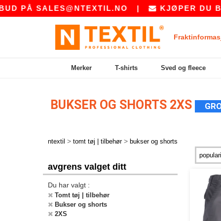
UD PÅ
SALES@NTEXTIL.NO
|
KJØPER DU BUL
Fraktinformas
Merker
T-shirts
Sved og fleece
BUKSER OG SHORTS 2XS
GRO
>
>
ntextil
tomt tøj | tilbehør
bukser og shorts
avgrens valget ditt
Du har valgt :
Tomt tøj | tilbehør
Bukser og shorts
2XS