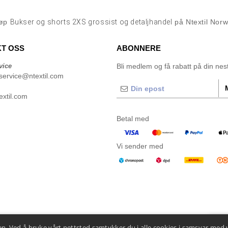
jøp
Bukser og shorts 2XS grossist og detaljhandel
på Ntextil Nor
T OSS
ABONNERE
vice
Bli medlem og få rabatt på din neste
service@ntextil.com
xtil.com
Betal med
Vi sender med
n. Ved å bruke vårt nettsted samtykker du i alle cookies i samsvar med 