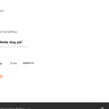
way
 bestilling.
Melde deg på!
x
vår Cookie Policy.
Les