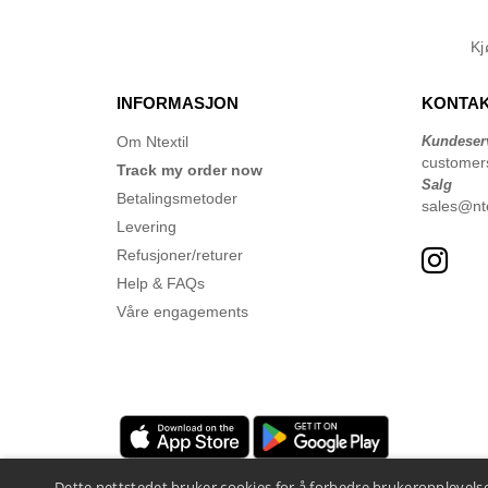
K
INFORMASJON
KONTAK
Om Ntextil
Kundeser
customer
Track my order now
Salg
Betalingsmetoder
sales@nte
Levering
Refusjoner/returer
Help & FAQs
Våre engagements
Dette nettstedet bruker cookies for å forbedre brukeropplevelse