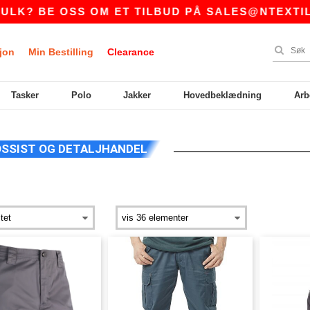
K? BE OSS OM ET TILBUD PÅ
SALES@NTEXTIL.N
jon
Min Bestilling
Clearance
Tasker
Polo
Jakker
Hovedbeklædning
Arb
SSIST OG DETALJHANDEL