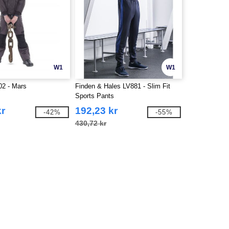
W1
W1
2 - Mars
Finden & Hales LV881 - Slim Fit
Sports Pants
kr
192,23 kr
-42%
-55%
430,72 kr