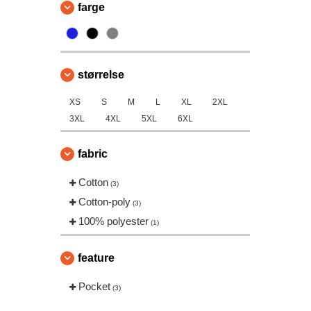
farge
størrelse
XS
S
M
L
XL
2XL
3XL
4XL
5XL
6XL
fabric
Cotton
(3)
Cotton-poly
(3)
100% polyester
(1)
feature
Pocket
(3)