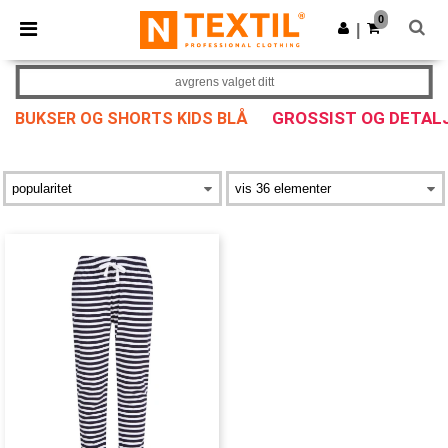
×
Ntextil-app
0
Last ned app
|
Bedre priser i appen!
avgrens valget ditt
GROSSIST OG DETAL
BUKSER OG SHORTS KIDS BLÅ