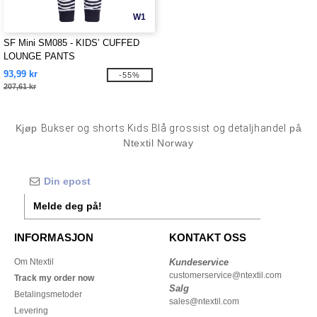
W1
SF Mini SM085 - KIDS’ CUFFED
LOUNGE PANTS
93,99 kr
-55%
207,61 kr
Kjøp
Bukser og shorts Kids Blå grossist og detaljhandel
på
Ntextil Norway
Melde deg på!
INFORMASJON
KONTAKT OSS
Om Ntextil
Kundeservice
customerservice@ntextil.com
Track my order now
Salg
Betalingsmetoder
sales@ntextil.com
Levering