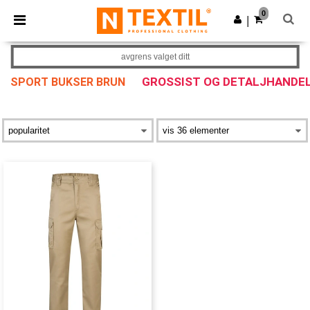
×
Ntextil-app
0
Last ned app
|
Bedre priser i appen!
avgrens valget ditt
GROSSIST OG DETALJHANDE
SPORT BUKSER BRUN