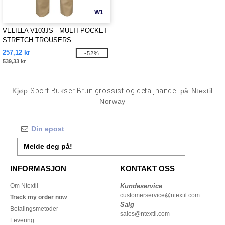
W1
VELILLA V103JS - MULTI-POCKET
STRETCH TROUSERS
257,12 kr
-52%
539,33 kr
Kjøp
Sport Bukser Brun grossist og detaljhandel
på Ntextil
Norway
Melde deg på!
INFORMASJON
KONTAKT OSS
Om Ntextil
Kundeservice
customerservice@ntextil.com
Track my order now
Salg
Betalingsmetoder
sales@ntextil.com
Levering