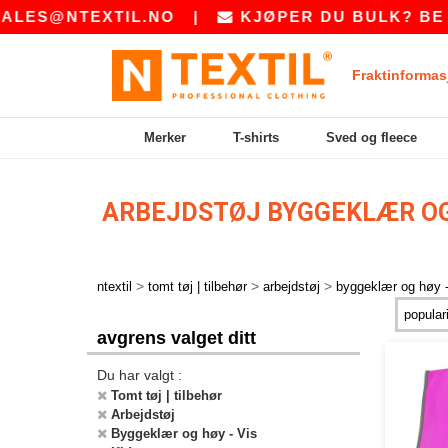
ES@NTEXTIL.NO
|
KJØPER DU BULK? BE OS
Fraktinformas
Merker
T-shirts
Sved og fleece
ARBEJDSTØJ BYGGEKLÆR OG 
>
>
>
ntextil
tomt tøj | tilbehør
arbejdstøj
byggeklær og høy -
avgrens valget ditt
Du har valgt :
Tomt tøj | tilbehør
Arbejdstøj
Byggeklær og høy - Vis