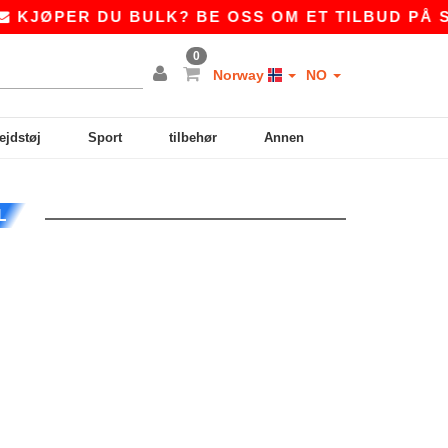
JØPER DU BULK? BE OSS OM ET TILBUD PÅ
SA
0
Norway
NO
ejdstøj
Sport
tilbehør
Annen
L