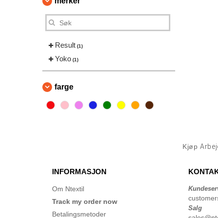
merker
Result
(1)
Yoko
(1)
farge
Kjøp
Arbej
INFORMASJON
KONTAK
Om Ntextil
Kundeser
customer
Track my order now
Salg
Betalingsmetoder
sales@nte