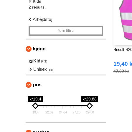
Kids
2 results.
Arbejdstøj
fjern filtre
kjønn
Result R20
Kids
(2)
19,40 k
Unisex
(58)
47,83 kr
pris
kr19.4
kr29.88
19.4
22.02
24.64
27.26
29.88