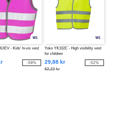
W1
W1
0JEV - Kids' hi-vis vest
Yoko YK102C - High visibility vest
for children
r
29,88 kr
-59%
-52%
62,22 kr