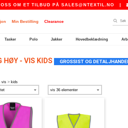
S OM ET TILBUD PÅ
SALES@NTEXTIL.NO
|
K
jon
Min Bestilling
Clearance
Tasker
Polo
Jakker
Hovedbeklædning
Arb
HØY - VIS KIDS
GROSSIST OG DETALJHANDE
>
 vis
kids