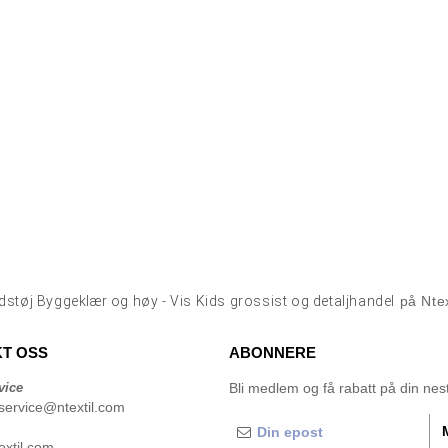
dstøj Byggeklær og høy - Vis Kids grossist og detaljhandel
på Ntex
T OSS
ABONNERE
vice
Bli medlem og få rabatt på din neste
service@ntextil.com
xtil.com