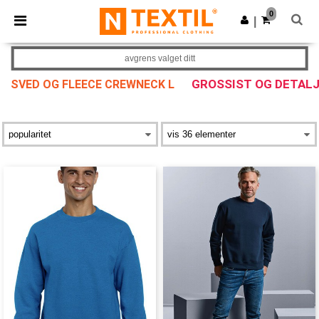
×
Ntextil-app
0
Last ned app
|
Bedre priser i appen!
avgrens valget ditt
GROSSIST OG DETAL
SVED OG FLEECE CREWNECK L