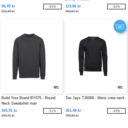
96,45 kr
119,86 kr
-55%
-60%
212,30 kr
302,61 kr
W1
W1
Build Your Brand BY075 - Round
Tee Jays TJ6000 - Mens crew neck
Neck Sweatshirt man
165,91 kr
361,48 kr
-51%
-49%
340,41 kr
708,92 kr