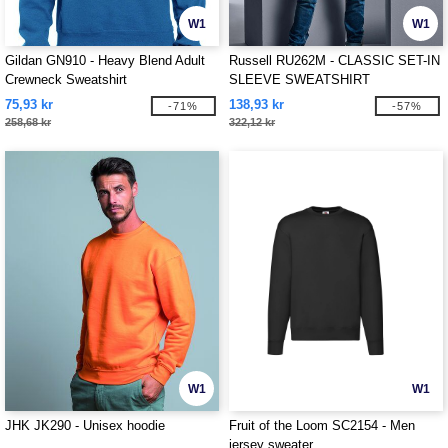
W1
W1
Gildan GN910 - Heavy Blend Adult
Russell RU262M - CLASSIC SET-IN
Crewneck Sweatshirt
SLEEVE SWEATSHIRT
75,93 kr
138,93 kr
-71%
-57%
258,68 kr
322,12 kr
W1
W1
JHK JK290 - Unisex hoodie
Fruit of the Loom SC2154 - Men
jersey sweater