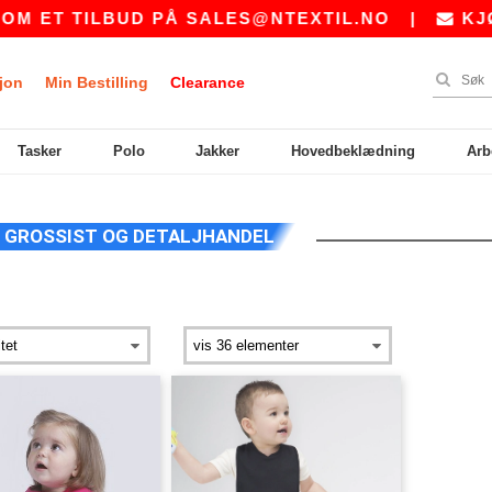
 ET TILBUD PÅ
SALES@NTEXTIL.NO
|
KJØPE
jon
Min Bestilling
Clearance
Tasker
Polo
Jakker
Hovedbeklædning
Arb
GROSSIST OG DETALJHANDEL