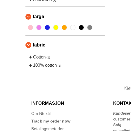
(1)
farge
fabric
Cotton
(1)
100% cotton
(1)
Kj
INFORMASJON
KONTAK
Om Ntextil
Kundeser
customer
Track my order now
Salg
Betalingsmetoder
sales@nte