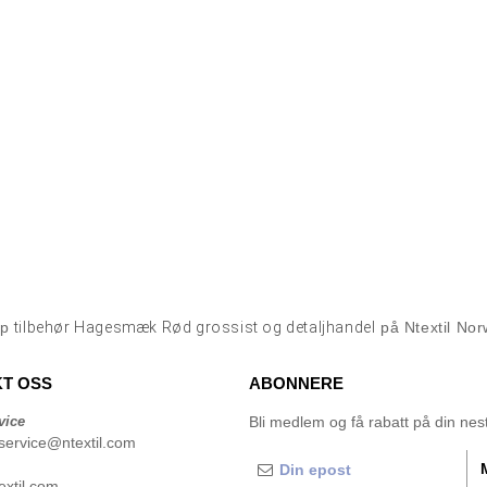
øp
tilbehør Hagesmæk Rød grossist og detaljhandel
på Ntextil No
T OSS
ABONNERE
vice
Bli medlem og få rabatt på din neste
service@ntextil.com
xtil.com