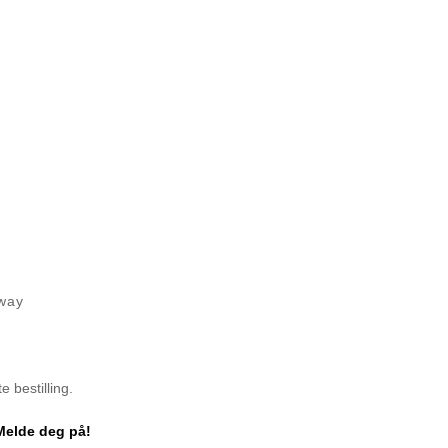
rway
 bestilling.
Melde deg på!