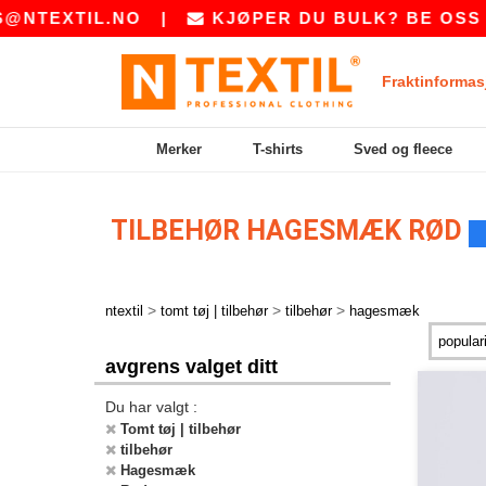
NTEXTIL.NO
|
KJØPER DU BULK? BE OSS OM
Fraktinformas
Merker
T-shirts
Sved og fleece
TILBEHØR HAGESMÆK RØD
>
>
>
ntextil
tomt tøj | tilbehør
tilbehør
hagesmæk
avgrens valget ditt
Du har valgt :
Tomt tøj | tilbehør
tilbehør
Hagesmæk