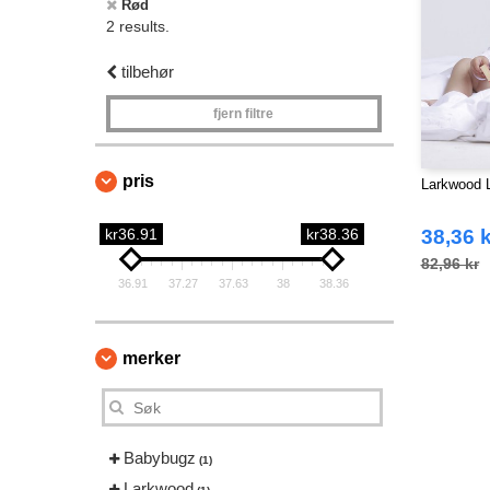
Rød
2 results.
tilbehør
fjern filtre
pris
Larkwood 
kr36.91
kr38.36
38,36 k
82,96 kr
36.91
37.27
37.63
38
38.36
merker
Babybugz
(1)
Larkwood