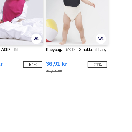
W1
W1
LW082 - Bib
Babybugz BZ012 - Smekke til baby
r
36,91 kr
-54%
-21%
46,61 kr