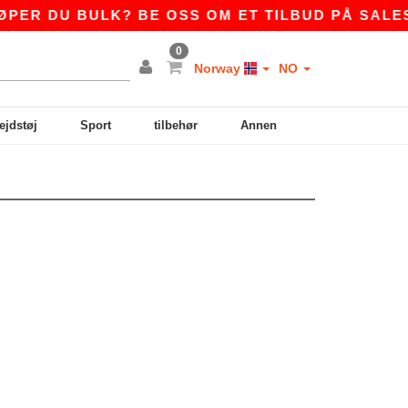
R DU BULK? BE OSS OM ET TILBUD PÅ
SALES@
0
Norway
NO
ejdstøj
Sport
tilbehør
Annen