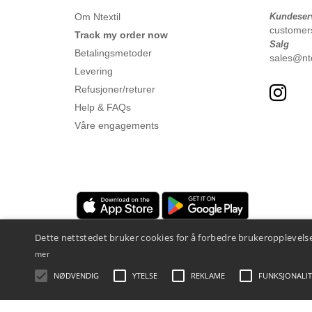
Om Ntextil
Kundeser
customer
Track my order now
Salg
Betalingsmetoder
sales@nte
Levering
Refusjoner/returer
Help & FAQs
Våre engagements
Dette nettstedet bruker cookies for å forbedre brukeropplevelse
mer
NØDVENDIG
YTELSE
REKLAME
FUNKSJONALIT
Juridiske merknader
-
personvernerklæring
-
Vilkår og