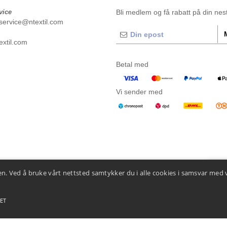
vice
Bli medlem og få rabatt på din neste
service@ntextil.com
xtil.com
Betal med
Vi sender med
n. Ved å bruke vårt nettsted samtykker du i alle cookies i samsvar med 
👋
He
Hvis d
Chatbo
ET
 betingelser
-
Generelle kontraktsbetingelser
-
Retningslinjer for informasjonskapsler
-
Site M