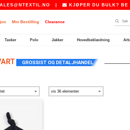
ES@NTEXTIL.NO
|
KJØPER DU BULK? BE OS
jon
Min Bestilling
Clearance
Tasker
Polo
Jakker
Hovedbeklædning
Arb
VART
GROSSIST OG DETALJHANDEL