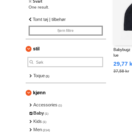
Svart
One result.
Tomt tøj | tilbehør
fjern filtre
stil
Babybugz 
lue
29,77 k
37,58 kr
Toque
(1)
kjønn
Accessories
(1)
Baby
(1)
Kids
(1)
Men
(214)