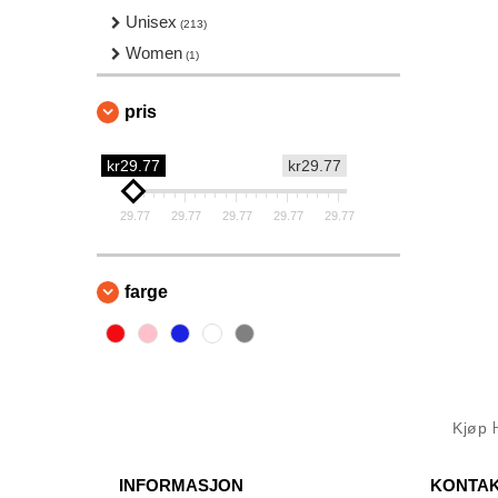
Unisex
(213)
Women
(1)
pris
kr29.77
kr29.77
29.77
29.77
29.77
29.77
29.77
farge
Kjøp
INFORMASJON
KONTAK