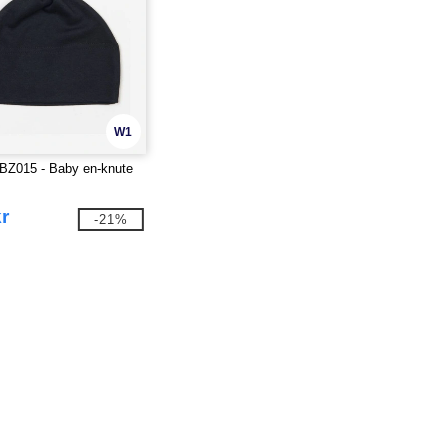
W1
BZ015 - Baby en-knute
r
-21%