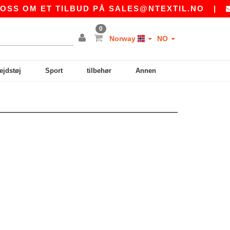
S OM ET TILBUD PÅ
SALES@NTEXTIL.NO
|
K
0
Norway
NO
ejdstøj
Sport
tilbehør
Annen