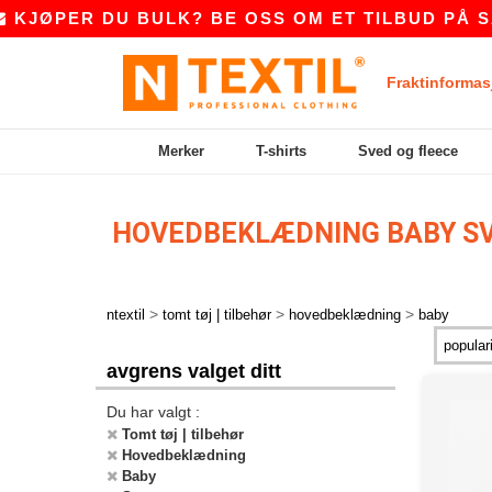
JØPER DU BULK? BE OSS OM ET TILBUD PÅ
SAL
Fraktinformas
Merker
T-shirts
Sved og fleece
HOVEDBEKLÆDNING BABY S
>
>
>
ntextil
tomt tøj | tilbehør
hovedbeklædning
baby
avgrens valget ditt
Du har valgt :
Tomt tøj | tilbehør
Hovedbeklædning
Baby