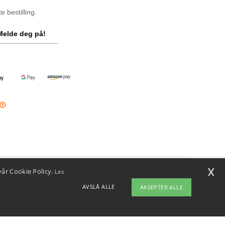
 bestilling.
Melde deg på!
x
vår Cookie Policy.
Les
i
u har spørsmål eller bekymringer, kan du kontakte oss når som helst.
AVSLÅ ALLE
AKSEPTER ALLE
ten vår er her for å hjelpe.
ap
Copyright 2026 ntextil.no - Alle rettigheter forbeholdt