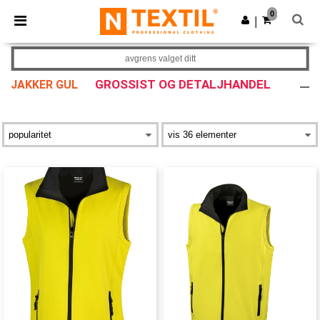
×
Ntextil-app
0
Last ned app
|
Bedre priser i appen!
avgrens valget ditt
GROSSIST OG DETALJHANDEL
JAKKER GUL