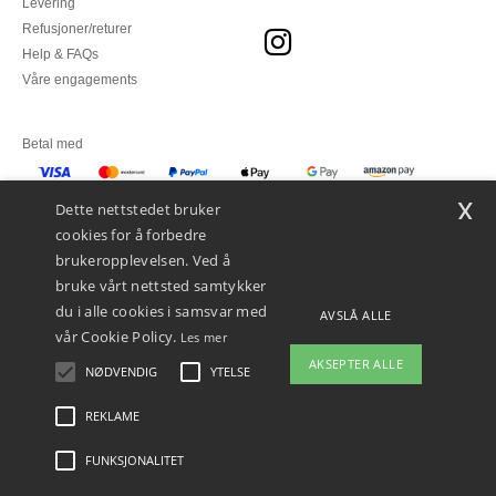
Levering
Refusjoner/returer
Help & FAQs
Våre engagements
Betal med
x
Vi sender med
Dette nettstedet bruker
cookies for å forbedre
brukeropplevelsen. Ved å
bruke vårt nettsted samtykker
du i alle cookies i samsvar med
AVSLÅ ALLE
vår Cookie Policy.
Les mer
AKSEPTER ALLE
NØDVENDIG
YTELSE
👋
Hei
Hvis du har spørsmål eller
REKLAME
Juridiske merknader
-
personvernerklæring
-
Vilkår og betingelser
-
Generelle
bekymringer, kan du kontakte oss
kontraktsbetingelser
-
Retningslinjer for informasjonskapsler
-
Site Map
Copyright
når som helst. Chatboten vår er her
2026 ntextil.no - Alle rettigheter forbeholdt
FUNKSJONALITET
for å hjelpe.