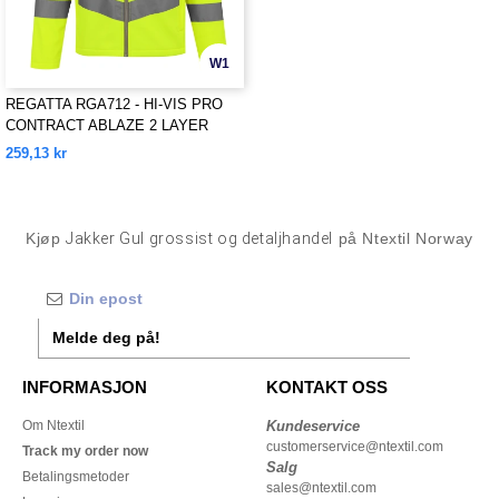
W1
REGATTA RGA712 - HI-VIS PRO
CONTRACT ABLAZE 2 LAYER
SOFTSHELL JACKET (CLASS 3)
259,13 kr
Kjøp
Jakker Gul grossist og detaljhandel
på Ntextil Norway
Melde deg på!
INFORMASJON
KONTAKT OSS
Om Ntextil
Kundeservice
customerservice@ntextil.com
Track my order now
Salg
Betalingsmetoder
sales@ntextil.com