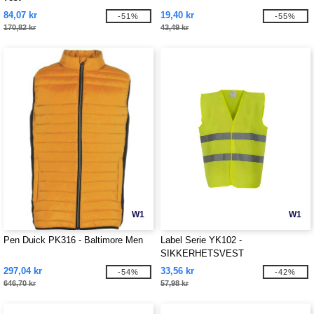
84,07 kr
19,40 kr
-51%
-55%
170,82 kr
43,49 kr
W1
W1
Pen Duick PK316 - Baltimore Men
Label Serie YK102 -
SIKKERHETSVEST
297,04 kr
33,56 kr
-54%
-42%
646,70 kr
57,98 kr