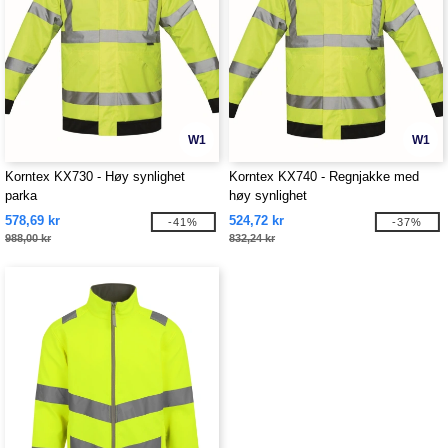
W1
W1
Korntex KX730 - Høy synlighet
Korntex KX740 - Regnjakke med
parka
høy synlighet
578,69 kr
524,72 kr
-41%
-37%
988,00 kr
832,24 kr