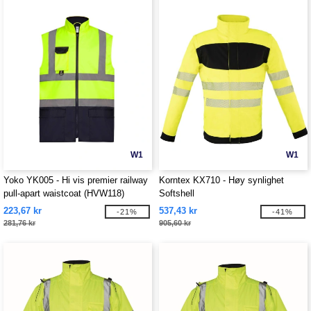
W1
W1
Yoko YK005 - Hi vis premier railway
Korntex KX710 - Høy synlighet
pull-apart waistcoat (HVW118)
Softshell
223,67 kr
537,43 kr
-21%
-41%
281,76 kr
905,60 kr