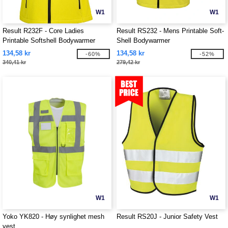
W1
W1
Result R232F - Core Ladies
Result RS232 - Mens Printable Soft-
Printable Softshell Bodywarmer
Shell Bodywarmer
134,58 kr
134,58 kr
-60%
-52%
340,41 kr
279,42 kr
W1
W1
Yoko YK820 - Høy synlighet mesh
Result RS20J - Junior Safety Vest
vest