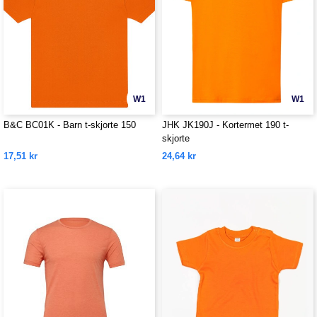
W1
W1
B&C BC01K - Barn t-skjorte 150
JHK JK190J - Kortermet 190 t-
skjorte
17,51 kr
24,64 kr