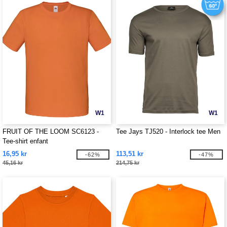
W1
W1
FRUIT OF THE LOOM SC6123 -
Tee Jays TJ520 - Interlock tee Men
Tee-shirt enfant
16,95 kr
113,51 kr
-62%
-47%
45,16 kr
214,75 kr