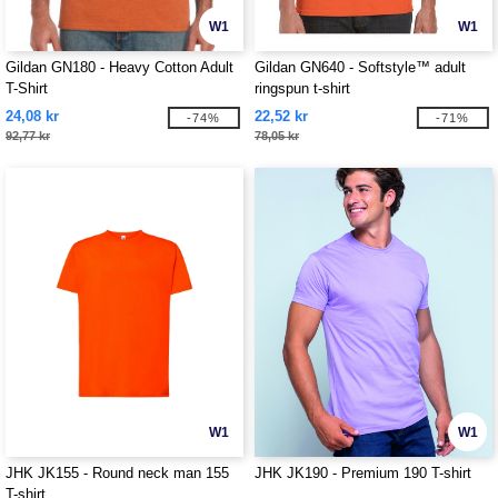
W1
W1
Gildan GN180 - Heavy Cotton Adult
Gildan GN640 - Softstyle™ adult
T-Shirt
ringspun t-shirt
24,08 kr
22,52 kr
-74%
-71%
92,77 kr
78,05 kr
W1
W1
JHK JK155 - Round neck man 155
JHK JK190 - Premium 190 T-shirt
T-shirt