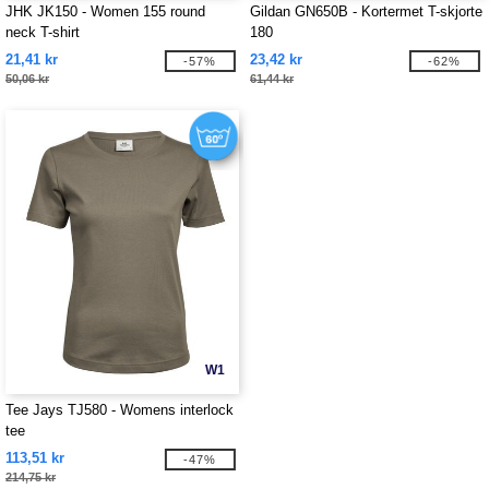
JHK JK150 - Women 155 round
Gildan GN650B - Kortermet T-skjorte
neck T-shirt
180
21,41 kr
23,42 kr
-57%
-62%
50,06 kr
61,44 kr
W1
Tee Jays TJ580 - Womens interlock
tee
113,51 kr
-47%
214,75 kr