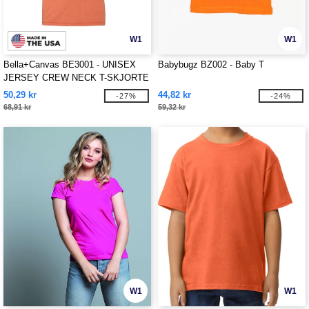
W1
W1
Bella+Canvas BE3001 - UNISEX
Babybugz BZ002 - Baby T
JERSEY CREW NECK T-SKJORTE
50,29 kr
44,82 kr
-27%
-24%
68,91 kr
59,32 kr
W1
W1