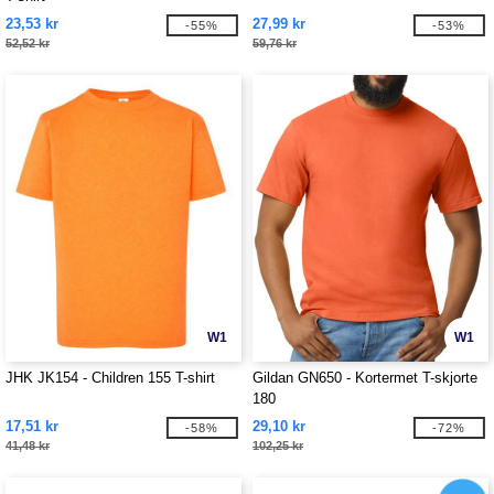
23,53 kr
27,99 kr
-55%
-53%
52,52 kr
59,76 kr
W1
W1
JHK JK154 - Children 155 T-shirt
Gildan GN650 - Kortermet T-skjorte
180
17,51 kr
29,10 kr
-58%
-72%
41,48 kr
102,25 kr