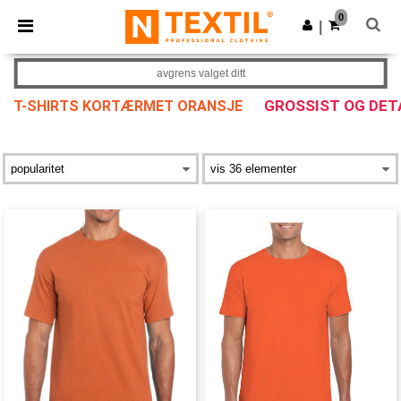
×
Ntextil-app
0
Last ned app
|
Bedre priser i appen!
avgrens valget ditt
GROSSIST OG DE
T-SHIRTS KORTÆRMET ORANSJE