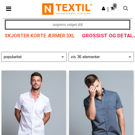
×
Ntextil-app
0
Last ned app
|
Bedre priser i appen!
avgrens valget ditt
GROSSIST OG DETAL
SKJORTER KORTE ÆRMER 3XL