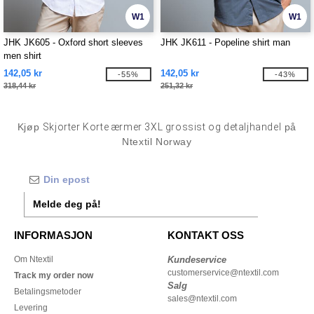
W1
W1
JHK JK605 - Oxford short sleeves
JHK JK611 - Popeline shirt man
men shirt
142,05 kr
142,05 kr
-55%
-43%
318,44 kr
251,32 kr
Kjøp
Skjorter Korte ærmer 3XL grossist og detaljhandel
på
Ntextil Norway
Melde deg på!
INFORMASJON
KONTAKT OSS
Om Ntextil
Kundeservice
customerservice@ntextil.com
Track my order now
Salg
Betalingsmetoder
sales@ntextil.com
Levering