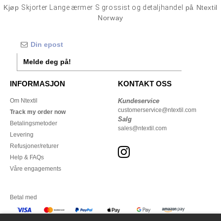
Kjøp
Skjorter Lange ærmer S grossist og detaljhandel
på Ntextil
Norway
Melde deg på!
INFORMASJON
KONTAKT OSS
Om Ntextil
Kundeservice
customerservice@ntextil.com
Track my order now
Salg
Betalingsmetoder
sales@ntextil.com
Levering
Refusjoner/returer
Help & FAQs
Våre engagements
Betal med