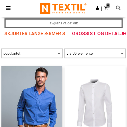
×
Ntextil-app
0
Last ned app
|
Bedre priser i appen!
avgrens valget ditt
GROSSIST OG DETALJ
SKJORTER LANGE ÆRMER S