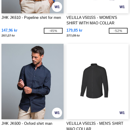
W1
W1
JHK JK610 - Popeline shirt for men
VELILLA V5015S - WOMEN'S
SHIRT WITH MAO COLLAR
147,96 kr
179,85 kr
-45%
-52%
267,27 kr
377,09 kr
W1
W1
JHK JK600 - Oxford shirt man
VELILLA V5013S - MEN'S SHIRT
MAO COLLAR