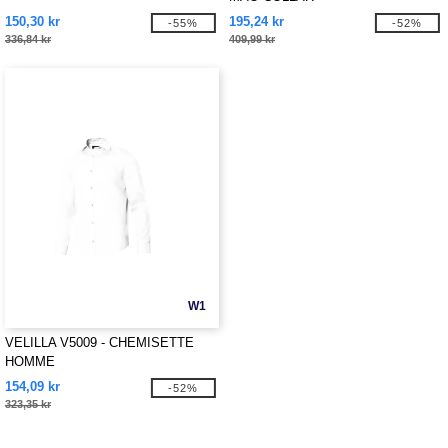
150,30 kr
195,24 kr
-55%
-52%
336,84 kr
409,99 kr
W1
VELILLA V5009 - CHEMISETTE
HOMME
154,09 kr
-52%
323,35 kr