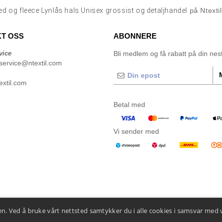
ed og fleece Lynlås hals Unisex grossist og detaljhandel
på Ntexti
T OSS
ABONNERE
vice
Bli medlem og få rabatt på din neste
service@ntextil.com
xtil.com
Betal med
Vi sender med
n. Ved å bruke vårt nettsted samtykker du i alle cookies i samsvar med 