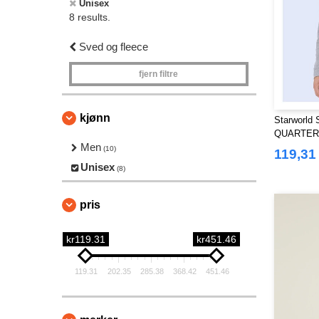
Unisex
8 results.
Sved og fleece
fjern filtre
kjønn
Starworld
QUARTER
Men
(10)
119,31
Unisex
(8)
pris
kr119.31
kr451.46
119.31
202.35
285.38
368.42
451.46