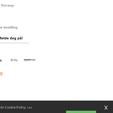
l Norway
 bestilling.
Melde deg på!
x
vår Cookie Policy.
Les