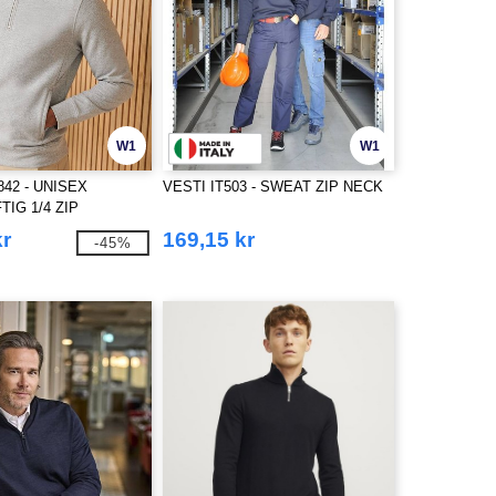
W1
W1
842 - UNISEX
VESTI IT503 - SWEAT ZIP NECK
IG 1/4 ZIP
RT
kr
169,15 kr
-45%