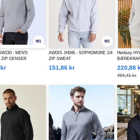
W1
W1
 SW230 - MEN'S
AWDIS JH046 - SOPHOMORE 1/4
Henbury HY
 ZIP GENSER
ZIP SWEAT
BÆREKRAFT
SWEATSHI
 kr
151,86 kr
220,88 
404,41 kr