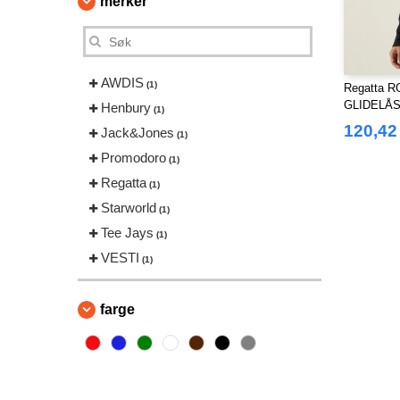
merker
AWDIS
(1)
Regatta R
GLIDELÅS
Henbury
(1)
120,42
Jack&Jones
(1)
Promodoro
(1)
Regatta
(1)
Starworld
(1)
Tee Jays
(1)
VESTI
(1)
farge