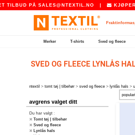
TILBUD PÅ
SALES@NTEXTIL.NO
|
KJØPER DU
Fraktinformas
Merker
T-shirts
Sved og fleece
SVED OG FLEECE LYNLÅS HA
>
>
>
>
ntextil
tomt tøj | tilbehør
sved og fleece
lynlås hals
avgrens valget ditt
Du har valgt :
Tomt tøj | tilbehør
Sved og fleece
Lynlås hals