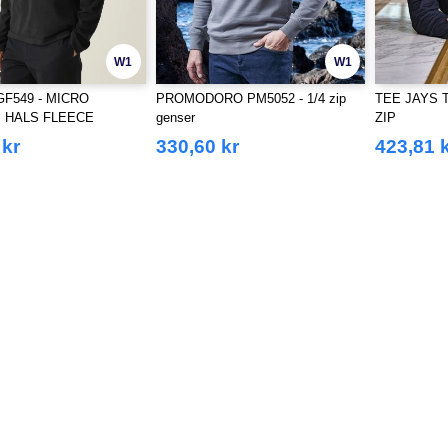
W1
W1
GF549 - MICRO
PROMODORO PM5052 - 1/4 zip
TEE JAYS T
 HALS FLEECE
genser
ZIP
 kr
330,60 kr
423,81 