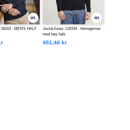
W1
W1
J6010 - MEN'S HALF
Jack&Jones JJ8339 - Herregenser
med høy hals
kr
451,46 kr