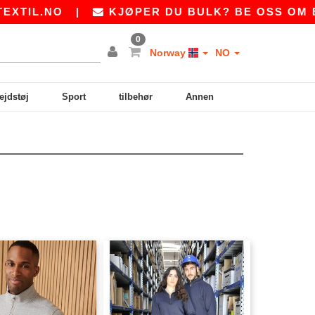
IL.NO
|
KJØPER DU BULK? BE OSS OM ET 
0
Norway
NO
ejdstøj
Sport
tilbehør
Annen