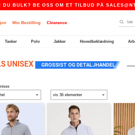
 BULK? BE OSS OM ET TILBUD PÅ
SALES@NTEXT
jon
Min Bestilling
Clearance
Tasker
Polo
Jakker
Hovedbeklædning
Arb
LS UNISEX
GROSSIST OG DETALJHANDEL
unisex