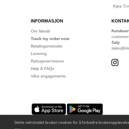
Kjøp
Sv
INFORMASJON
KONTAK
Om Ntextil
Kundeser
customer
Track my order now
Salg
Betalingsmetoder
sales@nte
Levering
Refusjoner/returer
Help & FAQs
Våre engagements
Dette nettstedet bruker cookies for å forbedre brukeropplevelse