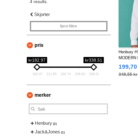
4 results.
Skjorter
fjern filtre
pris
Henbury H
MODERN 
kr182.97
kr338.51
– REGUL
199,70
348,55 kr
182.97
221.85
260.74
299.63
338.51
merker
Henbury
(2)
Jack&Jones
(1)