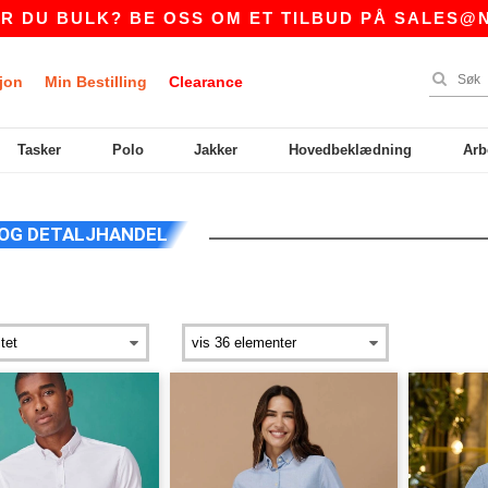
U BULK? BE OSS OM ET TILBUD PÅ
SALES@NTE
jon
Min Bestilling
Clearance
Tasker
Polo
Jakker
Hovedbeklædning
Arb
 OG DETALJHANDEL