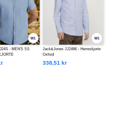
W1
W1
024S - MEN'S SS
Jack&Jones JJ2486 - Herreskjorte
KJORTE
Oxford
kr
338,51 kr