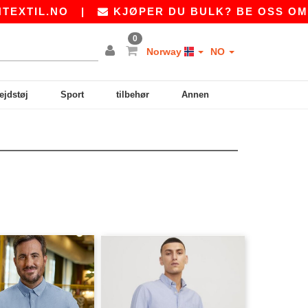
XTIL.NO
|
KJØPER DU BULK? BE OSS OM ET
0
Norway
NO
ejdstøj
Sport
tilbehør
Annen