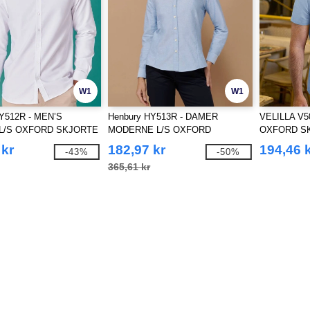
W1
W1
Y512R - MEN’S
Henbury HY513R - DAMER
VELILLA V5
L/S OXFORD SKJORTE
MODERNE L/S OXFORD
OXFORD S
AR PASSFORM
SKJORTE – REGULAR
 kr
182,97 kr
194,46 
-43%
-50%
PASSFORM
365,61 kr