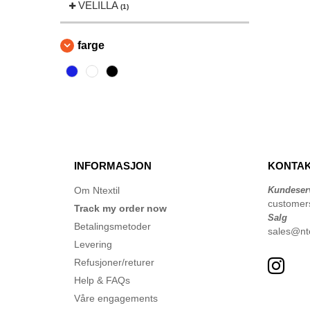
VELILLA
(1)
farge
INFORMASJON
KONTAK
Om Ntextil
Kundeser
customer
Track my order now
Salg
Betalingsmetoder
sales@nte
Levering
Refusjoner/returer
Help & FAQs
Våre engagements