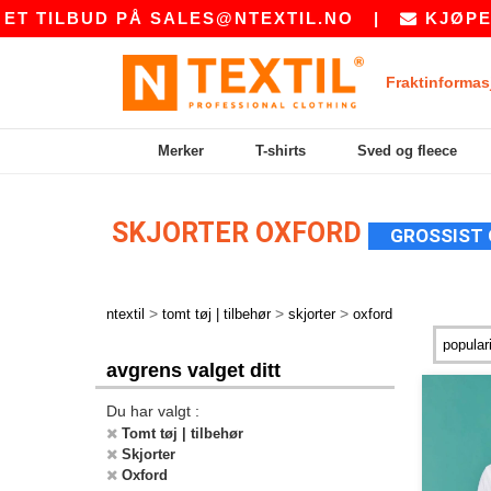
 TILBUD PÅ
SALES@NTEXTIL.NO
|
KJØPER D
Fraktinformas
Merker
T-shirts
Sved og fleece
SKJORTER OXFORD
GROSSIST
>
>
>
ntextil
tomt tøj | tilbehør
skjorter
oxford
avgrens valget ditt
Du har valgt :
Tomt tøj | tilbehør
Skjorter
Oxford