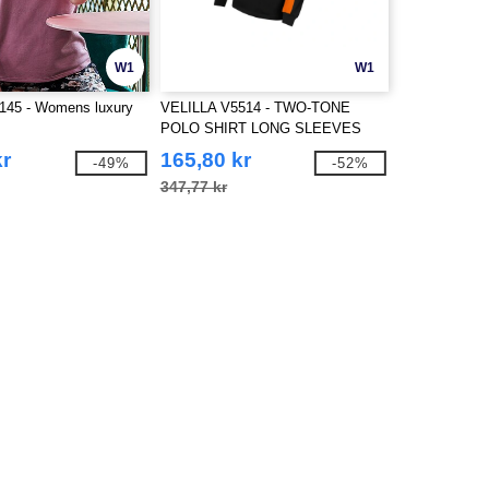
W1
W1
145 - Womens luxury
VELILLA V5514 - TWO-TONE
POLO SHIRT LONG SLEEVES
kr
165,80 kr
-49%
-52%
347,77 kr