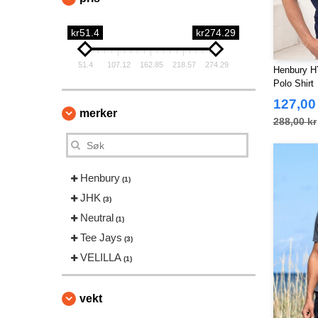
kr51.4
kr274.29
51.4
107.12
162.85
218.57
274.29
Henbury H
Polo Shirt
127,00
merker
288,00 kr
Henbury
(1)
JHK
(3)
Neutral
(1)
Tee Jays
(3)
VELILLA
(1)
vekt