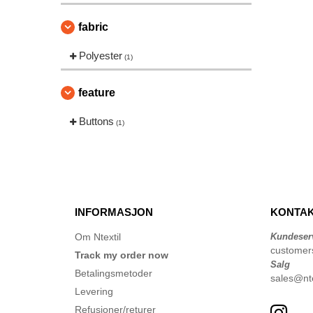
fabric
Polyester
(1)
feature
Buttons
(1)
INFORMASJON
KONTAK
Om Ntextil
Kundeser
customer
Track my order now
Salg
Betalingsmetoder
sales@nte
Levering
Refusjoner/returer