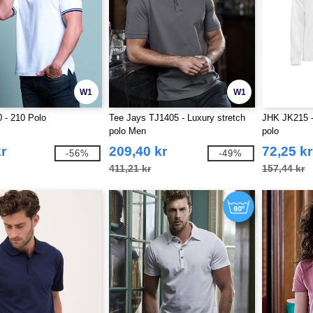
W1
W1
 - 210 Polo
Tee Jays TJ1405 - Luxury stretch
JHK JK215 -
polo Men
polo
r
209,40 kr
72,25 kr
-56%
-49%
411,21 kr
157,44 kr