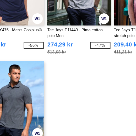
W1
W1
Y475 - Men's Coolplus®
Tee Jays TJ1440 - Pima cotton
Tee Jays TJ
polo Men
stretch polo
 kr
274,29 kr
209,40 
-56%
-47%
513,68 kr
411,21 kr
W1