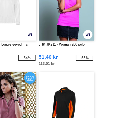
W1
W1
 Long-sleeved man
JHK JK211 - Woman 200 polo
51,40 kr
-54%
-55%
113,51 kr