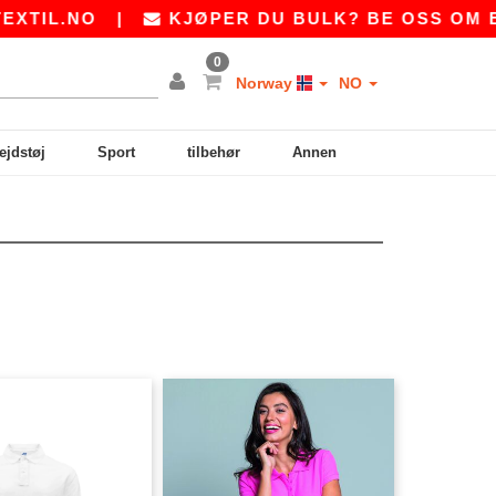
L.NO
|
KJØPER DU BULK? BE OSS OM ET T
0
Norway
NO
ejdstøj
Sport
tilbehør
Annen