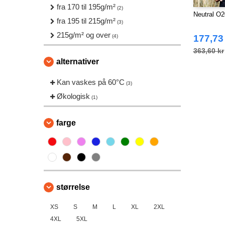
fra 170 til 195g/m²
(2)
Neutral O20
fra 195 til 215g/m²
(3)
215g/m² og over
(4)
177,73
363,60 kr
alternativer
Kan vaskes på 60°C
(3)
Økologisk
(1)
farge
størrelse
XS
S
M
L
XL
2XL
4XL
5XL