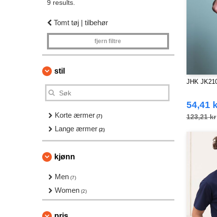
9 results.
Tomt tøj | tilbehør
fjern filtre
stil
JHK JK210
54,41 k
Korte ærmer
123,21 kr
(7)
Lange ærmer
(2)
kjønn
Men
(7)
Women
(2)
pris