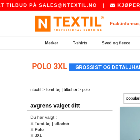
ILBUD PÅ
SALES@NTEXTIL.NO
|
KJØPER DU 
Fraktinformas
Merker
T-shirts
Sved og fleece
POLO 3XL
GROSSIST OG DETALJHA
>
>
ntextil
tomt tøj | tilbehør
polo
avgrens valget ditt
Du har valgt :
Tomt tøj | tilbehør
Polo
3XL