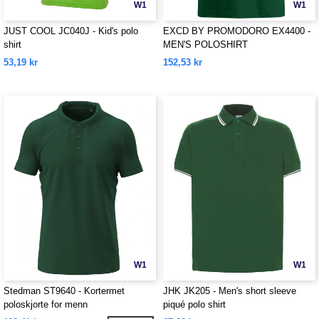
W1
W1
JUST COOL JC040J - Kid's polo
EXCD BY PROMODORO EX4400 -
shirt
MEN'S POLOSHIRT
53,19 kr
152,53 kr
W1
W1
Stedman ST9640 - Kortermet
JHK JK205 - Men's short sleeve
poloskjorte for menn
piqué polo shirt