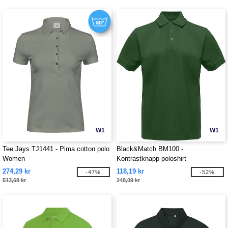
W1
W1
Tee Jays TJ1441 - Pima cotton polo
Black&Match BM100 -
Women
Kontrastknapp poloshirt
274,29 kr
118,19 kr
-47%
-52%
513,68 kr
248,09 kr