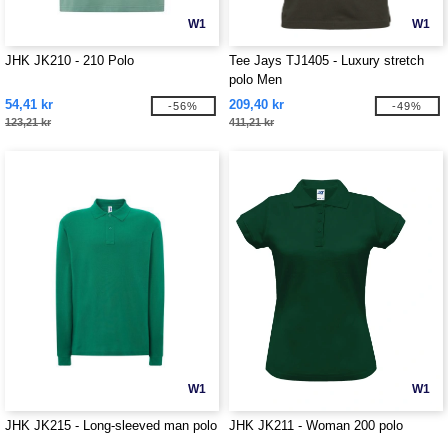
W1
W1
JHK JK210 - 210 Polo
Tee Jays TJ1405 - Luxury stretch
polo Men
54,41 kr
209,40 kr
-56%
-49%
123,21 kr
411,21 kr
W1
W1
JHK JK215 - Long-sleeved man polo
JHK JK211 - Woman 200 polo