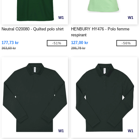
W1
W1
Neutral O20080 - Quilted polo shirt
HENBURY HY476 - Polo femme
respirant
177,73 kr
127,00 kr
-51%
-56%
363,60 kr
286,78 kr
W1
W1