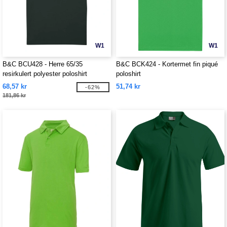
W1
W1
B&C BCU428 - Herre 65/35
B&C BCK424 - Kortermet fin piqué
resirkulert polyester poloshirt
poloshirt
68,57 kr
51,74 kr
-62%
181,86 kr