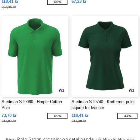
118,41 kr
67,23 kr
-60%
292,46 kr
W1
W1
Stedman ST9060 - Harper Cotton
Stedman ST9740 - Kortermet polo
Polo
skjorte for kvinner
73,70 kr
118,41 kr
-65%
-44%
212,07 kr
213,30 kr
Kjøp
Polo Grønn grossist og detaljhandel
på Ntextil Norway