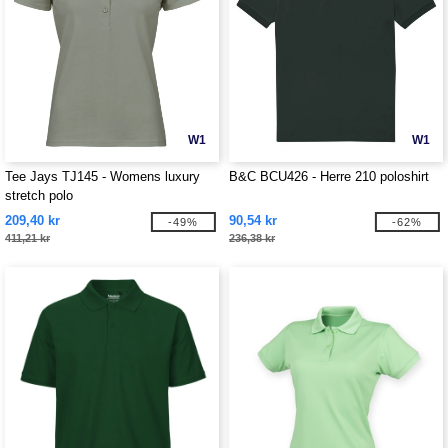
W1
W1
Tee Jays TJ145 - Womens luxury
B&C BCU426 - Herre 210 poloshirt
stretch polo
209,40 kr
90,54 kr
-49%
-62%
411,21 kr
236,38 kr