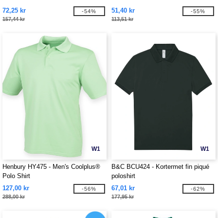
72,25 kr
51,40 kr
-54%
-55%
157,44 kr
113,51 kr
W1
W1
Henbury HY475 - Men's Coolplus®
B&C BCU424 - Kortermet fin piqué
Polo Shirt
poloshirt
127,00 kr
67,01 kr
-56%
-62%
288,00 kr
177,95 kr