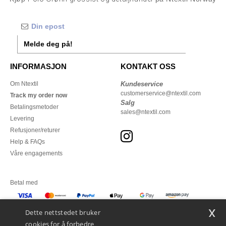
Melde deg på!
INFORMASJON
KONTAKT OSS
Om Ntextil
Kundeservice
customerservice@ntextil.com
Track my order now
Salg
Betalingsmetoder
sales@ntextil.com
Levering
Refusjoner/returer
Help & FAQs
Våre engagements
Betal med
x
Vi sender med
Dette nettstedet bruker
cookies for å forbedre