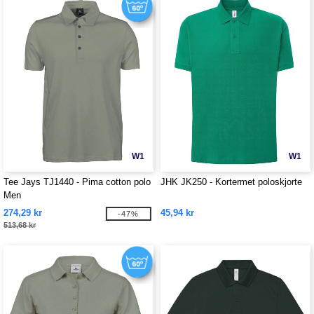
W1
W1
Tee Jays TJ1440 - Pima cotton polo
JHK JK250 - Kortermet poloskjorte
Men
274,29 kr
45,94 kr
-47%
513,68 kr