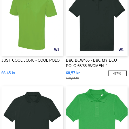
W1
W1
JUST COOL JC040 - COOL POLO
B&C BCW465 - B&C MY ECO
POLO 65/35 /WOMEN_°
66,45 kr
68,57 kr
-57%
159,11 kr