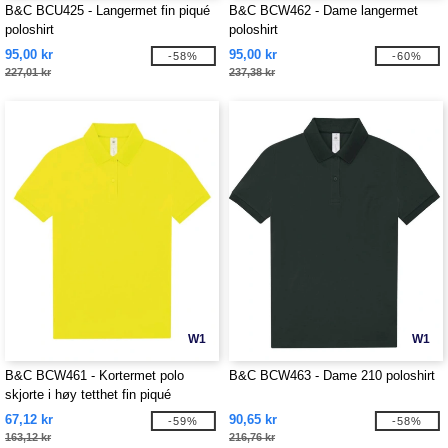
B&C BCU425 - Langermet fin piqué
B&C BCW462 - Dame langermet
poloshirt
poloshirt
95,00 kr
95,00 kr
-58%
-60%
227,01 kr
237,38 kr
W1
W1
B&C BCW461 - Kortermet polo
B&C BCW463 - Dame 210 poloshirt
skjorte i høy tetthet fin piqué
67,12 kr
90,65 kr
-59%
-58%
163,12 kr
216,76 kr