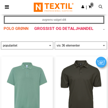
×
Ntextil-app
0
Last ned app
|
Bedre priser i appen!
avgrens valget ditt
GROSSIST OG DETALJHANDEL
POLO GRØNN