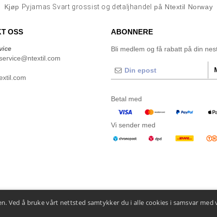
Kjøp
Pyjamas Svart grossist og detaljhandel
på Ntextil Norway
T OSS
ABONNERE
vice
Bli medlem og få rabatt på din neste
service@ntextil.com
xtil.com
Betal med
Vi sender med
n. Ved å bruke vårt nettsted samtykker du i alle cookies i samsvar med 