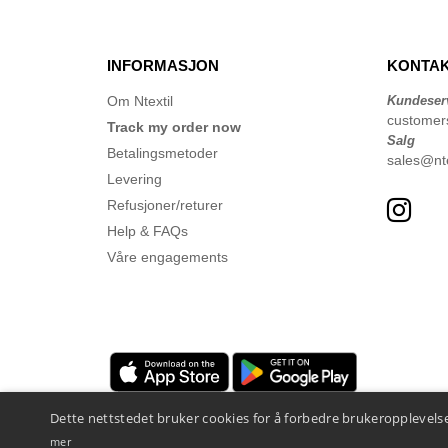
INFORMASJON
KONTAK
Om Ntextil
Kundeser
customer
Track my order now
Salg
Betalingsmetoder
sales@nte
Levering
Refusjoner/returer
Help & FAQs
Våre engagements
Dette nettstedet bruker cookies for å forbedre brukeropplevelse
mer