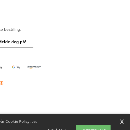
 bestilling.
Melde deg på!
x
vår Cookie Policy.
Les