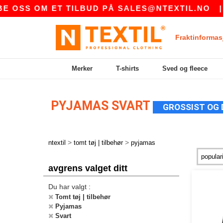
 OSS OM ET TILBUD PÅ
SALES@NTEXTIL.NO
|
Fraktinformas
Merker
T-shirts
Sved og fleece
PYJAMAS SVART
GROSSIST OG
>
>
ntextil
tomt tøj | tilbehør
pyjamas
avgrens valget ditt
Du har valgt :
Tomt tøj | tilbehør
Pyjamas
Svart