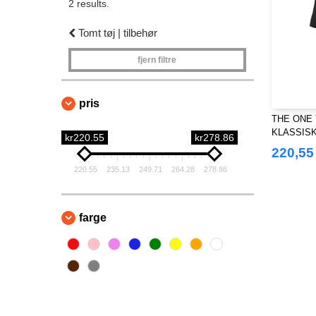
2 results.
Tomt tøj | tilbehør
fjern filtre
pris
THE ONE 
KLASSIS
kr220.55
kr278.86
220,55
220.55
235.13
249.71
264.28
278.86
farge