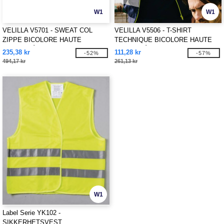
W1
W1
VELILLA V5701 - SWEAT COL
VELILLA V5506 - T-SHIRT
ZIPPE BICOLORE HAUTE
TECHNIQUE BICOLORE HAUTE
VISIBILITÉ
VISIBILITÉ
235,38 kr
111,28 kr
-52%
-57%
494,17 kr
261,13 kr
W1
Label Serie YK102 -
SIKKERHETSVEST