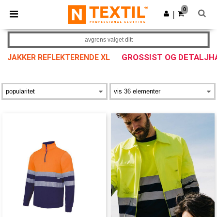
×
Ntextil-app
0
Last ned app
|
Bedre priser i appen!
avgrens valget ditt
GROSSIST OG DETALJH
JAKKER REFLEKTERENDE XL