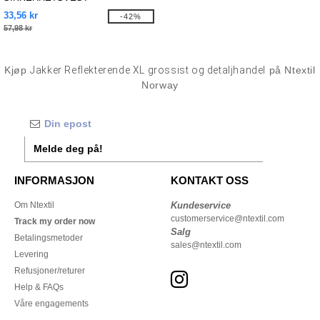
33,56 kr
-42%
57,98 kr
Kjøp
Jakker Reflekterende XL grossist og detaljhandel
på Ntextil
Norway
Melde deg på!
INFORMASJON
KONTAKT OSS
Om Ntextil
Kundeservice
customerservice@ntextil.com
Track my order now
Salg
Betalingsmetoder
sales@ntextil.com
Levering
Refusjoner/returer
Help & FAQs
Våre engagements