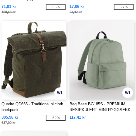
71,81 kr
17,06 kr
-55%
-27%
158,63 kr
23,42 kr
W1
W1
Quadra QD655 - Traditional oilcloth
Bag Base BG185S - PREMIUM
backpack
RESIRKULERT MINI RYGGSEKK
305,96 kr
117,41 kr
-52%
637,00 kr