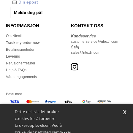
Melde deg på!
INFORMASJON
KONTAKT OSS
Om Ntextil
Kundeservice
customerservice@ntextil.com
Track my order now
Salg
Betalingsmetoder
sales@ntextil.com
Levering
Refusjoner/returer
Help & FAQs
Våre engagements
Betal med
x
Vi sender med
Dette nettstedet bruker
cookies for å forbedre
brukeropplevelsen. Ved å
bruke vårt nettsted samtykker