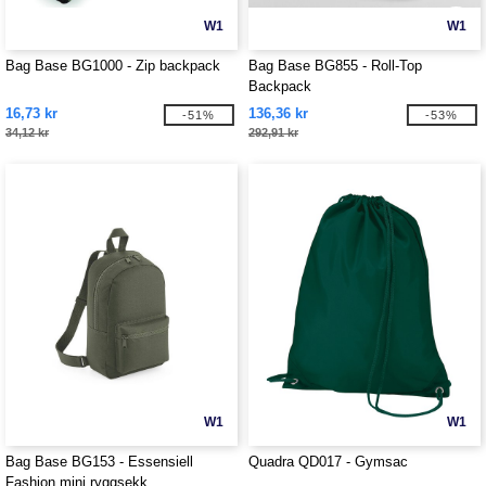
W1
W1
Bag Base BG1000 - Zip backpack
Bag Base BG855 - Roll-Top
Backpack
16,73 kr
136,36 kr
-51%
-53%
34,12 kr
292,91 kr
W1
W1
Bag Base BG153 - Essensiell
Quadra QD017 - Gymsac
Fashion mini ryggsekk