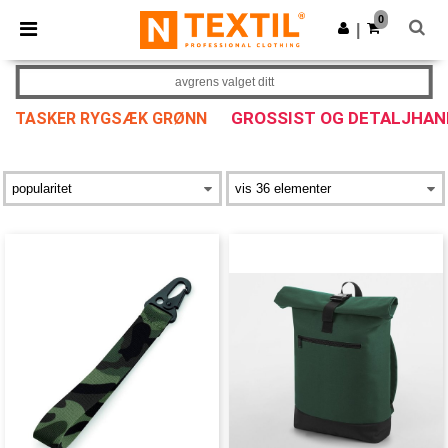
×
Ntextil-app
0
Last ned app
|
Bedre priser i appen!
avgrens valget ditt
GROSSIST OG DETALJHAN
TASKER RYGSÆK GRØNN