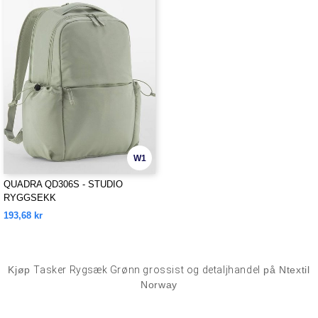
W1
QUADRA QD306S - STUDIO
RYGGSEKK
193,68 kr
Kjøp
Tasker Rygsæk Grønn grossist og detaljhandel
på Ntextil
Norway