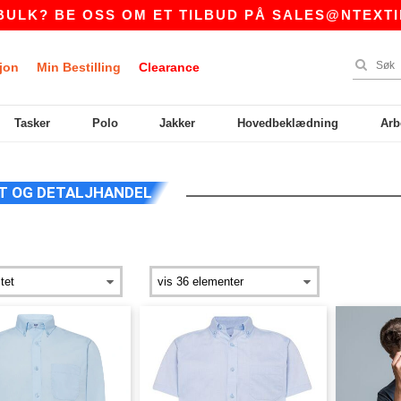
K? BE OSS OM ET TILBUD PÅ
SALES@NTEXTIL.
jon
Min Bestilling
Clearance
Tasker
Polo
Jakker
Hovedbeklædning
Arb
T OG DETALJHANDEL