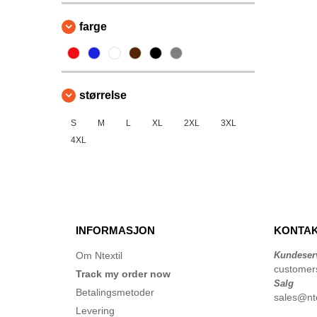
farge
størrelse
S
M
L
XL
2XL
3XL
4XL
INFORMASJON
KONTAK
Om Ntextil
Kundeser
customer
Track my order now
Salg
Betalingsmetoder
sales@nte
Levering