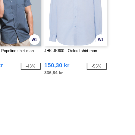
W1
W1
 Popeline shirt man
JHK JK600 - Oxford shirt man
kr
150,30 kr
-43%
-55%
336,84 kr