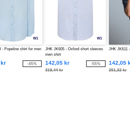
W1
W1
- Popeline shirt for men
JHK JK605 - Oxford short sleeves
JHK JK611 -
men shirt
 kr
142,05 kr
142,05 
-45%
-55%
318,44 kr
251,32 kr