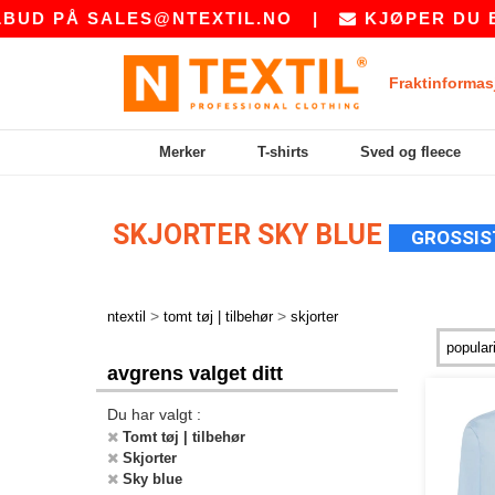
UD PÅ
SALES@NTEXTIL.NO
|
KJØPER DU BUL
Fraktinformas
Merker
T-shirts
Sved og fleece
SKJORTER SKY BLUE
GROSSIS
>
>
ntextil
tomt tøj | tilbehør
skjorter
avgrens valget ditt
Du har valgt :
Tomt tøj | tilbehør
Skjorter
Sky blue