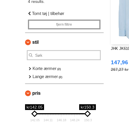
4 results.
Tomt tøj | tilbehør
fjern filtre
stil
JHK JK610 
147,96
Korte ærmer
267,27 kr
(2)
Lange ærmer
(2)
pris
kr142.05
kr150.3
142.05
144.11
146.18
148.24
150.3