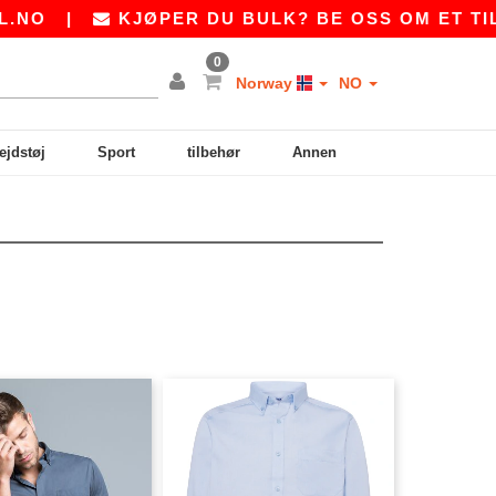
NO
|
KJØPER DU BULK? BE OSS OM ET TILB
0
Norway
NO
ejdstøj
Sport
tilbehør
Annen