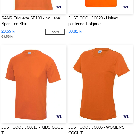
W1
W1
SANS Étiquette SE100 - No Label
JUST COOL JC020 - Unisex
Sport Tee-Shirt
pustende T-skjorte
29,55 kr
39,81 kr
-58%
69,58 kr
W1
W1
JUST COOL JC001J - KIDS COOL
JUST COOL JC005 - WOMEN'S
T
COOL T