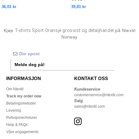
36,01 kr
39,81 kr
Kjøp
T-shirts Sport Oransje grossist og detaljhandel
på Ntextil
Norway
Melde deg på!
INFORMASJON
KONTAKT OSS
Om Ntextil
Kundeservice
customerservice@ntextil.com
Track my order now
Salg
Betalingsmetoder
sales@ntextil.com
Levering
Refusjoner/returer
Help & FAQs
Våre engagements