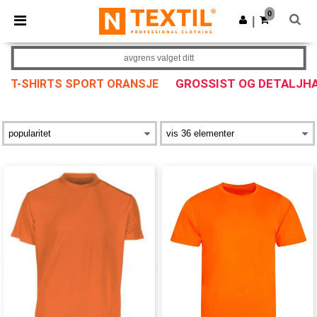
×
Ntextil-app
0
Last ned app
|
Bedre priser i appen!
avgrens valget ditt
GROSSIST OG DETALJH
T-SHIRTS SPORT ORANSJE