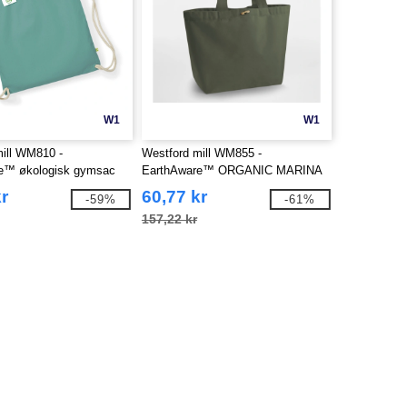
W1
W1
ill WM810 -
Westford mill WM855 -
e™ økologisk gymsac
EarthAware™ ORGANIC MARINA
TOTE XL
r
60,77 kr
-59%
-61%
157,22 kr