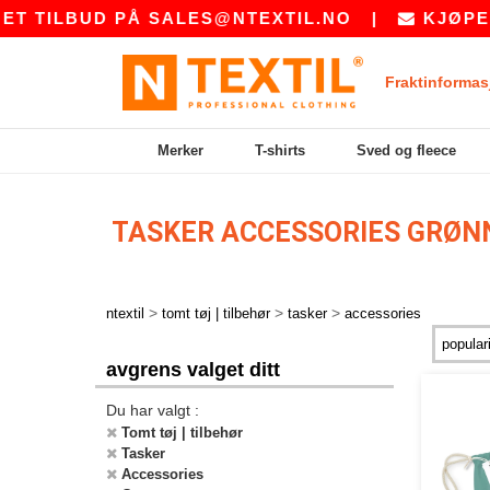
T TILBUD PÅ
SALES@NTEXTIL.NO
|
KJØPER 
Fraktinformas
Merker
T-shirts
Sved og fleece
TASKER ACCESSORIES GRØ
>
>
>
ntextil
tomt tøj | tilbehør
tasker
accessories
avgrens valget ditt
Du har valgt :
Tomt tøj | tilbehør
Tasker
Accessories