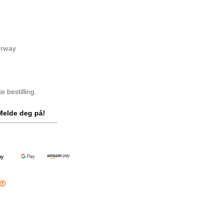
orway
 bestilling.
Melde deg på!