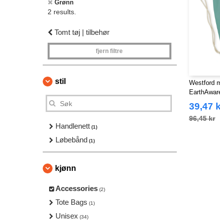
Grønn
2 results.
Tomt tøj | tilbehør
fjern filtre
stil
Westford m
EarthAwar
39,47 k
96,45 kr
Handlenett
(1)
Løbebånd
(1)
kjønn
Accessories
(2)
Tote Bags
(1)
Unisex
(34)