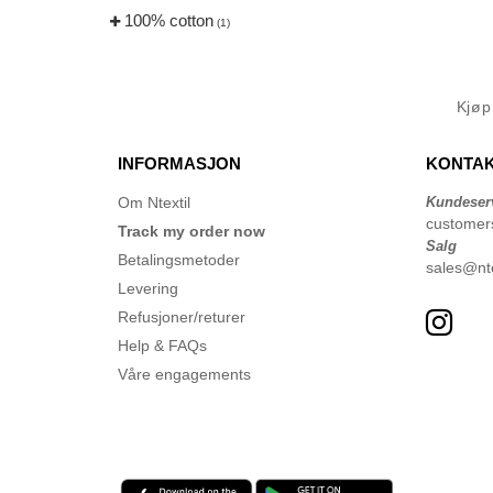
100% cotton
(1)
Kjø
INFORMASJON
KONTAK
Om Ntextil
Kundeser
customer
Track my order now
Salg
Betalingsmetoder
sales@nte
Levering
Refusjoner/returer
Help & FAQs
Våre engagements