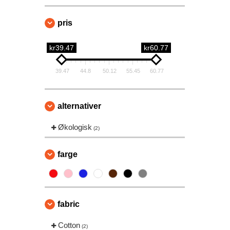
pris
kr39.47
kr60.77
39.47
44.8
50.12
55.45
60.77
alternativer
Økologisk
(2)
farge
fabric
Cotton
(2)