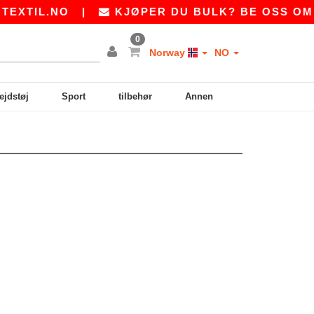
XTIL.NO
|
KJØPER DU BULK? BE OSS OM E
0
Norway
NO
ejdstøj
Sport
tilbehør
Annen