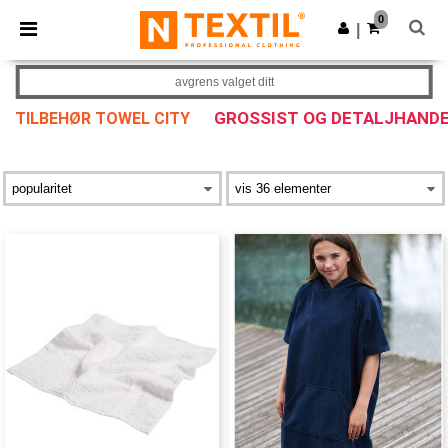
×
Ntextil-app
0
Last ned app
|
Bedre priser i appen!
avgrens valget ditt
GROSSIST OG DETALJHAND
TILBEHØR TOWEL CITY