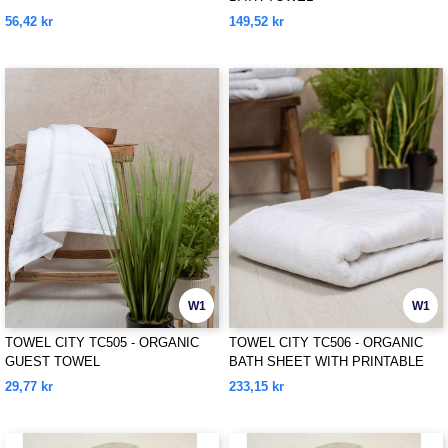
56,42 kr
149,52 kr
W1
W1
TOWEL CITY TC505 - ORGANIC
TOWEL CITY TC506 - ORGANIC
GUEST TOWEL
BATH SHEET WITH PRINTABLE
BORDER
29,77 kr
233,15 kr