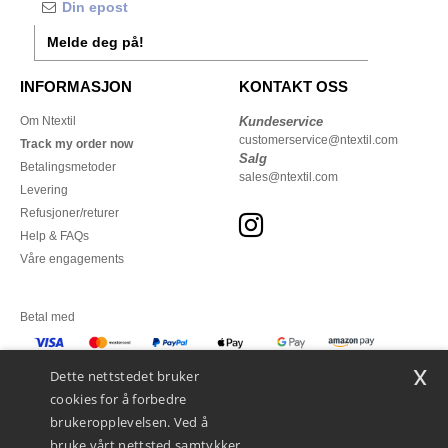
Melde deg på!
INFORMASJON
KONTAKT OSS
Om Ntextil
Kundeservice
customerservice@ntextil.com
Track my order now
Salg
Betalingsmetoder
sales@ntextil.com
Levering
Refusjoner/returer
Help & FAQs
Våre engagements
Betal med
x
Vi sender med
Dette nettstedet bruker
cookies for å forbedre
brukeropplevelsen. Ved å
bruke vårt nettsted samtykker