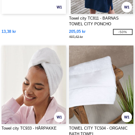
W1
W1
Towel city TC811 - BARNAS
TOWEL CITY PONCHO
13,38 kr
205,05 kr
-50%
407,42 kr
W1
W1
Towel city TC933 - HÅRPAKKE
TOWEL CITY TC504 - ORGANIC
BATH TOWEL