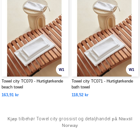
W1
W1
Towel city TC070 - Hurtigtørkende
Towel city TC071 - Hurtigtørkende
beach towel
bath towel
163,91 kr
118,52 kr
Kjøp
tilbehør Towel city grossist og detaljhandel
på Ntextil
Norway