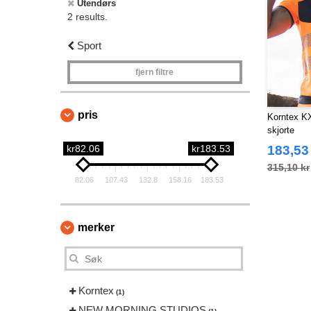
Utendørs
2 results.
Sport
fjern filtre
pris
Korntex KX
skjorte
kr82.06
kr183.53
183,53
315,10 kr
82.06
107.43
132.8
158.16
183.53
merker
Korntex
(1)
NEW MORNING STUDIOS