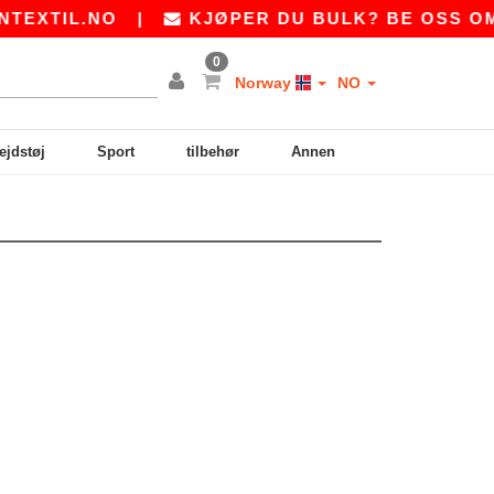
EXTIL.NO
|
KJØPER DU BULK? BE OSS OM 
0
Norway
NO
ejdstøj
Sport
tilbehør
Annen