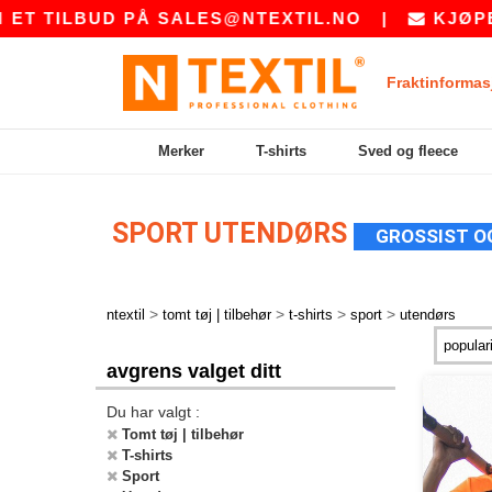
T TILBUD PÅ
SALES@NTEXTIL.NO
|
KJØPER 
Fraktinformas
Merker
T-shirts
Sved og fleece
SPORT UTENDØRS
GROSSIST O
>
>
>
>
ntextil
tomt tøj | tilbehør
t-shirts
sport
utendørs
avgrens valget ditt
Du har valgt :
Tomt tøj | tilbehør
T-shirts
Sport