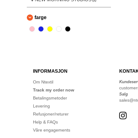
(1)
farge
INFORMASJON
KONTAK
Om Ntextil
Kundeser
customer
Track my order now
Salg
Betalingsmetoder
sales@nte
Levering
Refusjoner/returer
Help & FAQs
Våre engagements