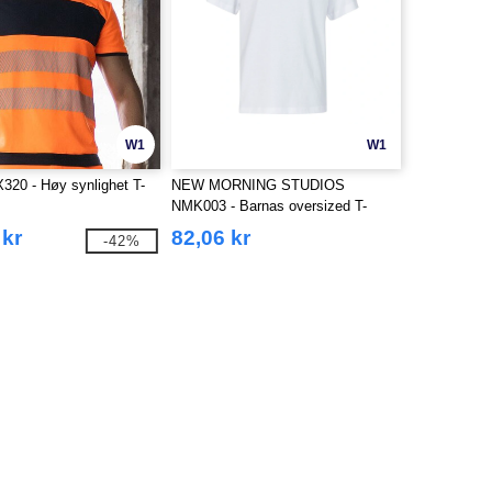
W1
W1
320 - Høy synlighet T-
NEW MORNING STUDIOS
NMK003 - Barnas oversized T-
skjorte i organisk bomull
 kr
82,06 kr
-42%