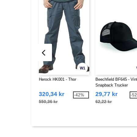
W1
Herock HK001 - Thor
Beechfield BF645 - Vin
Snapback Trucker
320,34 kr
29,77 kr
-42%
-5
550,36 kr
62,22 kr