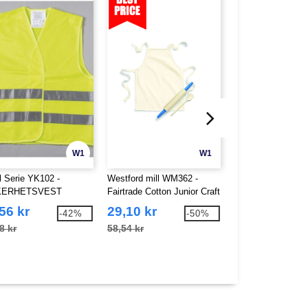
W1
W1
l Serie YK102 -
Westford mill WM362 -
Westford mill WM3
KERHETSVEST
Fairtrade Cotton Junior Craft
Fairtrade Cotton A
Apron
Apron
56 kr
29,10 kr
60,77 kr
-42%
-50%
8 kr
58,54 kr
127,89 kr