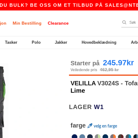
? BE OSS OM ET TILBUD PÅ
SALES@NTEXTIL.N
jon
Min Bestilling
Clearance
Tasker
Polo
Jakker
Hovedbeklædning
Arb
245.97kr
Starter på
462,95 kr
Veiledende pris
VELILLA
V3024S - Tofa
Lime
LAGER
W1
farge
velg en farge