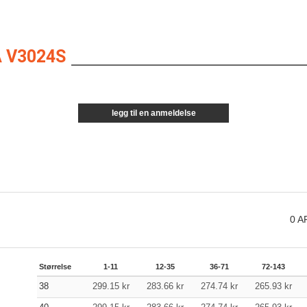
 V3024S
legg til en anmeldelse
0
A
Størrelse
1-11
12-35
36-71
72-143
38
299.15
kr
283.66
kr
274.74
kr
265.93
kr