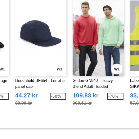
W1
W1
W1
tage
Beechfield BF654 - Lerret 5
Gildan GN940 - Heavy
Labe
panel cap
Blend Adult Hooded
SIK
Sweatshirt
44,27 kr
109,83 kr
33,
2%
-50%
-70%
89,09 kr
368,51 kr
57,9