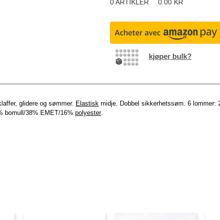
0
ARTIKLER
0.00
KR
kjøper bulk?
laffer, glidere og sømmer.
Elastisk
midje. Dobbel sikkerhetssøm. 6 lommer: 2
. 46% bomull/38% EMET/16%
polyester
.