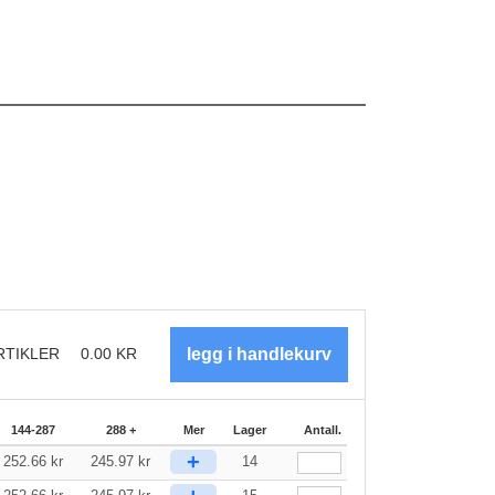
RTIKLER
0.00
KR
144-287
288 +
Mer
Lager
Antall.
+
252.66
kr
245.97
kr
14