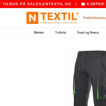
UD PÅ
SALES@NTEXTIL.NO
|
KJØPER DU BULK
Fraktinformas
Merker
T-shirts
Sved og fleece
Previous
Next