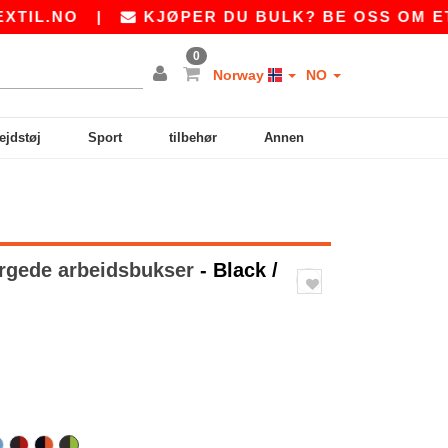
O
|
KJØPER DU BULK? BE OSS OM ET TILB
0
Norway
NO
ejdstøj
Sport
tilbehør
Annen
rgede arbeidsbukser
- Black /