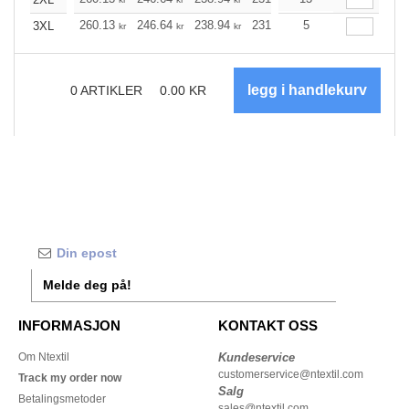
260.13
246.64
238.94
231.25
5
219.66
213.86
3XL
kr
kr
kr
kr
kr
0
ARTIKLER
0.00
KR
Melde deg på!
INFORMASJON
KONTAKT OSS
Om Ntextil
Kundeservice
customerservice@ntextil.com
Track my order now
Salg
Betalingsmetoder
sales@ntextil.com