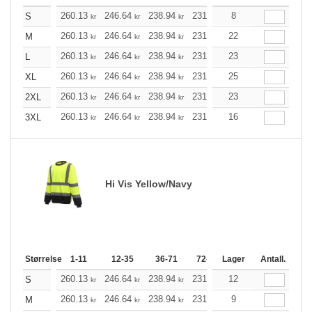
260.13
246.64
238.94
231.25
8
219.66
213.86
S
kr
kr
kr
kr
kr
260.13
246.64
238.94
231.25
22
219.66
213.86
M
kr
kr
kr
kr
kr
260.13
246.64
238.94
231.25
23
219.66
213.86
L
kr
kr
kr
kr
kr
260.13
246.64
238.94
231.25
25
219.66
213.86
XL
kr
kr
kr
kr
kr
260.13
246.64
238.94
231.25
23
219.66
213.86
2XL
kr
kr
kr
kr
kr
260.13
246.64
238.94
231.25
16
219.66
213.86
3XL
kr
kr
kr
kr
kr
Hi Vis Yellow/Navy
Størrelse
1-11
12-35
36-71
72-143
Lager
144-287
Antall.
288 +
260.13
246.64
238.94
231.25
12
219.66
213.86
S
kr
kr
kr
kr
kr
260.13
246.64
238.94
231.25
9
219.66
213.86
M
kr
kr
kr
kr
kr