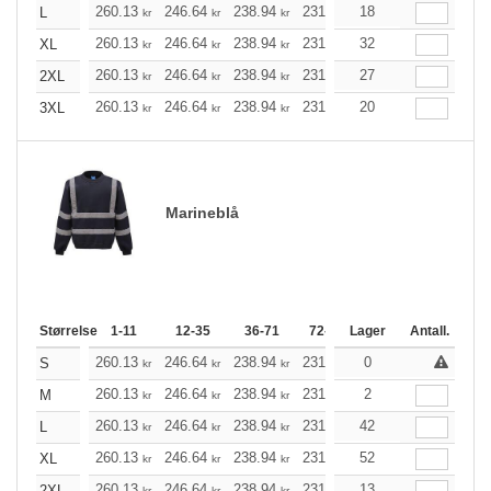
260.13
246.64
238.94
231.25
18
219.66
213.86
L
kr
kr
kr
kr
kr
260.13
246.64
238.94
231.25
32
219.66
213.86
XL
kr
kr
kr
kr
kr
260.13
246.64
238.94
231.25
27
219.66
213.86
2XL
kr
kr
kr
kr
kr
260.13
246.64
238.94
231.25
20
219.66
213.86
3XL
kr
kr
kr
kr
kr
Marineblå
Størrelse
1-11
12-35
36-71
72-143
Lager
144-287
Antall.
288 +
260.13
246.64
238.94
231.25
0
219.66
213.86
S
kr
kr
kr
kr
kr
260.13
246.64
238.94
231.25
2
219.66
213.86
M
kr
kr
kr
kr
kr
260.13
246.64
238.94
231.25
42
219.66
213.86
L
kr
kr
kr
kr
kr
260.13
246.64
238.94
231.25
52
219.66
213.86
XL
kr
kr
kr
kr
kr
260.13
246.64
238.94
231.25
13
219.66
213.86
2XL
kr
kr
kr
kr
kr