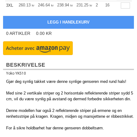
260.13
246.64
238.94
231.25
219.66
16
213.86
3XL
kr
kr
kr
kr
kr
kr
0
ARTIKLER
0.00
KR
BESKRIVELSE
Yoko YK510
Gjør deg synlig takket være denne synlige genseren med rund hals!
Med sine 2 vertikale striper og 2 horisontale reflekterende striper sydd 5
cm, vil du være synlig på avstand og dermed forbedre sikkerheten din.
Denne modellen har også 2 reflekterende striper på ermene og en
renhetsstripe på kragen. Kragen, midjen og mansjettene er ribbestrikket.
For å sikre holdbarhet har denne genseren dobbeltsøm.