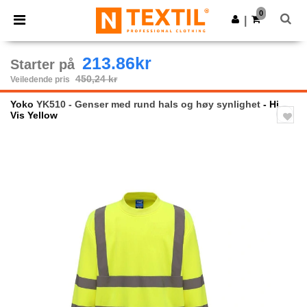
×
Ntextil-app
0
Last ned app
|
Bedre priser i appen!
213.86kr
Starter på
450,24 kr
Veiledende pris
Yoko
YK510 - Genser med rund hals og høy synlighet
- Hi
Vis Yellow
Previous
Next