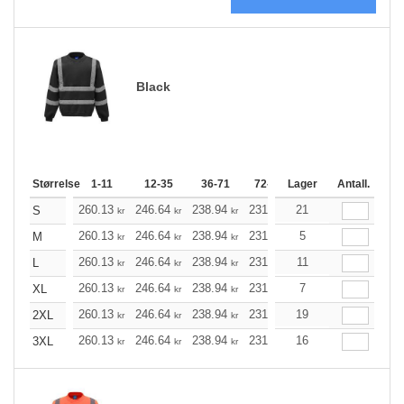
Black
Størrelse
1-11
12-35
36-71
72-143
Lager
144-287
Antall.
288 +
260.13
246.64
238.94
231.25
21
219.66
213.86
S
kr
kr
kr
kr
kr
260.13
246.64
238.94
231.25
5
219.66
213.86
M
kr
kr
kr
kr
kr
260.13
246.64
238.94
231.25
11
219.66
213.86
L
kr
kr
kr
kr
kr
260.13
246.64
238.94
231.25
7
219.66
213.86
XL
kr
kr
kr
kr
kr
260.13
246.64
238.94
231.25
19
219.66
213.86
2XL
kr
kr
kr
kr
kr
260.13
246.64
238.94
231.25
16
219.66
213.86
3XL
kr
kr
kr
kr
kr