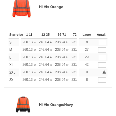
Hi Vis Orange
Størrelse
1-11
12-35
36-71
72-143
Lager
144-287
Antall.
288 +
260.13
246.64
238.94
231.25
8
219.66
213.86
S
kr
kr
kr
kr
kr
260.13
246.64
238.94
231.25
27
219.66
213.86
M
kr
kr
kr
kr
kr
260.13
246.64
238.94
231.25
29
219.66
213.86
L
kr
kr
kr
kr
kr
260.13
246.64
238.94
231.25
42
219.66
213.86
XL
kr
kr
kr
kr
kr
260.13
246.64
238.94
231.25
0
219.66
213.86
2XL
kr
kr
kr
kr
kr
260.13
246.64
238.94
231.25
8
219.66
213.86
3XL
kr
kr
kr
kr
kr
Hi Vis Orange/Navy