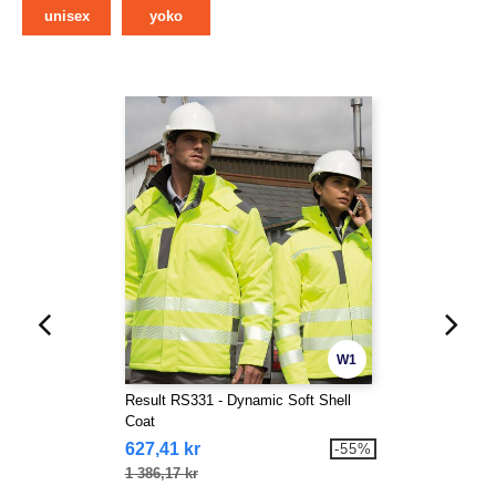
unisex
yoko
W1
Result RS331 - Dynamic Soft Shell
Coat
627,41 kr
-55%
1 386,17 kr