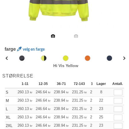
farge
velg en farge
Hi Vis Yellow
STØRRELSE
1-11
12-35
36-71
72-143
144-287
Lager
288 +
Antall.
260.13
246.64
238.94
231.25
219.66
8
213.86
S
kr
kr
kr
kr
kr
kr
260.13
246.64
238.94
231.25
219.66
22
213.86
M
kr
kr
kr
kr
kr
kr
260.13
246.64
238.94
231.25
219.66
23
213.86
L
kr
kr
kr
kr
kr
kr
260.13
246.64
238.94
231.25
219.66
25
213.86
XL
kr
kr
kr
kr
kr
kr
260.13
246.64
238.94
231.25
219.66
23
213.86
2XL
kr
kr
kr
kr
kr
kr