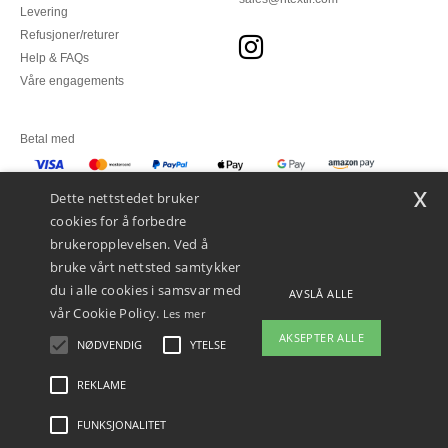
Levering
Refusjoner/returer
Help & FAQs
Våre engagements
Betal med
x
Vi sender med
Dette nettstedet bruker
cookies for å forbedre
brukeropplevelsen. Ved å
bruke vårt nettsted samtykker
du i alle cookies i samsvar med
AVSLÅ ALLE
vår Cookie Policy.
Les mer
AKSEPTER ALLE
NØDVENDIG
YTELSE
REKLAME
Juridiske merknader
-
personvernerklæring
-
Vilkår og betingelser
-
Generelle
kontraktsbetingelser
-
Retningslinjer for informasjonskapsler
-
Site Map
Copyright
2026 ntextil.no - Alle rettigheter forbeholdt
FUNKSJONALITET