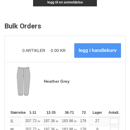
legg til en anmeldelse
Bulk Orders
0
ARTIKLER
0.00
KR
Heather Grey
Størrelse
1-11
12-35
36-71
72-143
Lager
144-287
Antall.
288 +
207.72
197.36
183.98
178.07
27
169.15
164.69
S
kr
kr
kr
kr
kr
207.72
197.36
183.98
178.07
8
169.15
164.69
M
kr
kr
kr
kr
kr