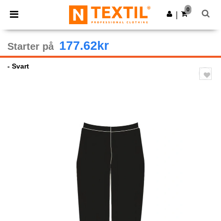
×
Ntextil-app
0
Last ned app
|
Bedre priser i appen!
177.62kr
Starter på
- Svart
Previous
Next