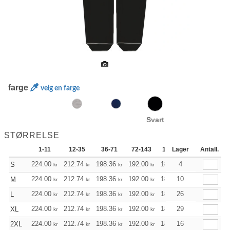
farge
velg en farge
Svart
STØRRELSE
1-11
12-35
36-71
72-143
144-287
Lager
288 +
Antall.
224.00
212.74
198.36
192.00
182.41
4
177.62
S
kr
kr
kr
kr
kr
kr
224.00
212.74
198.36
192.00
182.41
10
177.62
M
kr
kr
kr
kr
kr
kr
224.00
212.74
198.36
192.00
182.41
26
177.62
L
kr
kr
kr
kr
kr
kr
224.00
212.74
198.36
192.00
182.41
29
177.62
XL
kr
kr
kr
kr
kr
kr
224.00
212.74
198.36
192.00
182.41
16
177.62
2XL
kr
kr
kr
kr
kr
kr