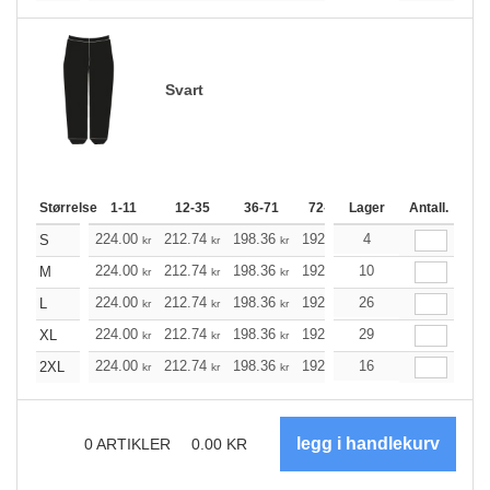
Svart
Størrelse
1-11
12-35
36-71
72-143
Lager
144-287
Antall.
288 +
224.00
212.74
198.36
192.00
4
182.41
177.62
S
kr
kr
kr
kr
kr
224.00
212.74
198.36
192.00
10
182.41
177.62
M
kr
kr
kr
kr
kr
224.00
212.74
198.36
192.00
26
182.41
177.62
L
kr
kr
kr
kr
kr
224.00
212.74
198.36
192.00
29
182.41
177.62
XL
kr
kr
kr
kr
kr
224.00
212.74
198.36
192.00
16
182.41
177.62
2XL
kr
kr
kr
kr
kr
0
ARTIKLER
0.00
KR