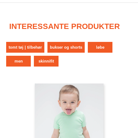
INTERESSANTE PRODUKTER
tomt tøj | tilbehør
bukser og shorts
løbe
men
skinnifit