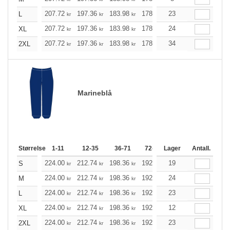
207.72
197.36
183.98
178.07
23
169.15
164.69
L
kr
kr
kr
kr
kr
207.72
197.36
183.98
178.07
24
169.15
164.69
XL
kr
kr
kr
kr
kr
207.72
197.36
183.98
178.07
34
169.15
164.69
2XL
kr
kr
kr
kr
kr
Marineblå
Størrelse
1-11
12-35
36-71
72-143
Lager
144-287
Antall.
288 +
224.00
212.74
198.36
192.00
19
182.41
177.62
S
kr
kr
kr
kr
kr
224.00
212.74
198.36
192.00
24
182.41
177.62
M
kr
kr
kr
kr
kr
224.00
212.74
198.36
192.00
23
182.41
177.62
L
kr
kr
kr
kr
kr
224.00
212.74
198.36
192.00
12
182.41
177.62
XL
kr
kr
kr
kr
kr
224.00
212.74
198.36
192.00
23
182.41
177.62
2XL
kr
kr
kr
kr
kr