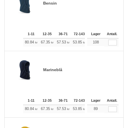
Bensin
1-11
12-35
36-71
72-143
144-287
Lager
288 +
Antall.
Me
+
80.84
67.35
57.53
53.85
51.18
108
50.73
kr
kr
kr
kr
kr
kr
Marineblå
1-11
12-35
36-71
72-143
144-287
Lager
288 +
Antall.
Me
+
80.84
67.35
57.53
53.85
51.18
89
50.73
kr
kr
kr
kr
kr
kr