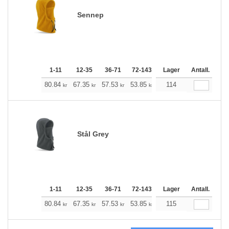
Sennep
1-11
12-35
36-71
72-143
144-287
Lager
288 +
Antall.
Me
+
80.84
67.35
57.53
53.85
51.18
114
50.73
kr
kr
kr
kr
kr
kr
Stål Grey
1-11
12-35
36-71
72-143
144-287
Lager
288 +
Antall.
Me
+
80.84
67.35
57.53
53.85
51.18
115
50.73
kr
kr
kr
kr
kr
kr