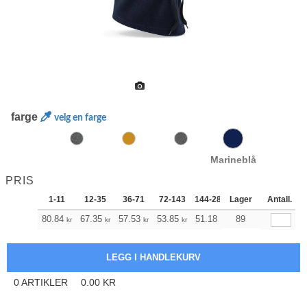
farge
velg en farge
Marineblå
PRIS
1-11
12-35
36-71
72-143
144-287
Lager
288 +
Antall.
Mer
+
80.84
67.35
57.53
53.85
51.18
50.73
89
kr
kr
kr
kr
kr
kr
0
ARTIKLER
0.00
KR