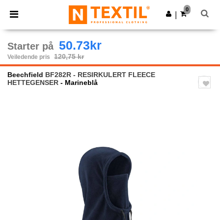
×
Ntextil-app
0
Last ned app
|
Bedre priser i appen!
50.73kr
Starter på
120,75 kr
Veiledende pris
Beechfield
BF282R - RESIRKULERT FLEECE
HETTEGENSER
- Marineblå
Previous
Next