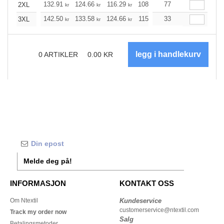
132.91
124.66
116.29
108.04
77
99.68
95.56
2XL
kr
kr
kr
kr
kr
k
142.50
133.58
124.66
115.85
33
106.93
102.47
3XL
kr
kr
kr
kr
kr
0
ARTIKLER
0.00
KR
Melde deg på!
INFORMASJON
KONTAKT OSS
Om Ntextil
Kundeservice
customerservice@ntextil.com
Track my order now
Salg
Betalingsmetoder