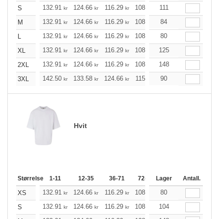
132.91
124.66
116.29
108.04
111
99.68
95.56
S
kr
kr
kr
kr
kr
k
132.91
124.66
116.29
108.04
84
99.68
95.56
M
kr
kr
kr
kr
kr
k
132.91
124.66
116.29
108.04
80
99.68
95.56
L
kr
kr
kr
kr
kr
k
132.91
124.66
116.29
108.04
125
99.68
95.56
XL
kr
kr
kr
kr
kr
k
132.91
124.66
116.29
108.04
148
99.68
95.56
2XL
kr
kr
kr
kr
kr
k
142.50
133.58
124.66
115.85
90
106.93
102.47
3XL
kr
kr
kr
kr
kr
Hvit
Størrelse
1-11
12-35
36-71
72-143
Lager
144-287
Antall.
288 +
132.91
124.66
116.29
108.04
80
99.68
95.56
XS
kr
kr
kr
kr
kr
k
132.91
124.66
116.29
108.04
104
99.68
95.56
S
kr
kr
kr
kr
kr
k