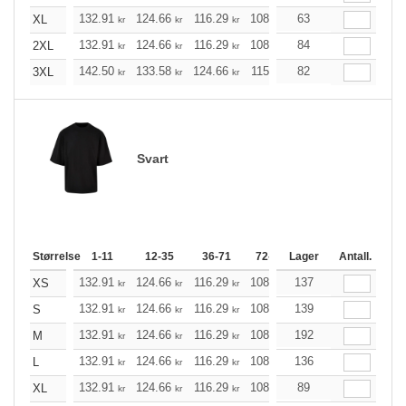
132.91
124.66
116.29
108.04
63
99.68
95.56
XL
kr
kr
kr
kr
kr
k
132.91
124.66
116.29
108.04
84
99.68
95.56
2XL
kr
kr
kr
kr
kr
k
142.50
133.58
124.66
115.85
82
106.93
102.47
3XL
kr
kr
kr
kr
kr
Svart
Størrelse
1-11
12-35
36-71
72-143
Lager
144-287
Antall.
288 +
132.91
124.66
116.29
108.04
137
99.68
95.56
XS
kr
kr
kr
kr
kr
k
132.91
124.66
116.29
108.04
139
99.68
95.56
S
kr
kr
kr
kr
kr
k
132.91
124.66
116.29
108.04
192
99.68
95.56
M
kr
kr
kr
kr
kr
k
132.91
124.66
116.29
108.04
136
99.68
95.56
L
kr
kr
kr
kr
kr
k
132.91
124.66
116.29
108.04
89
99.68
95.56
XL
kr
kr
kr
kr
kr
k