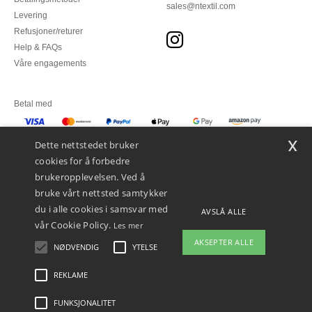
sales@ntextil.com
Levering
Refusjoner/returer
Help & FAQs
Våre engagements
Betal med
x
Vi sender med
Dette nettstedet bruker
cookies for å forbedre
brukeropplevelsen. Ved å
bruke vårt nettsted samtykker
du i alle cookies i samsvar med
AVSLÅ ALLE
vår Cookie Policy.
Les mer
AKSEPTER ALLE
NØDVENDIG
YTELSE
REKLAME
Juridiske merknader
-
personvernerklæring
-
Vilkår og betingelser
-
Generelle
kontraktsbetingelser
-
Retningslinjer for informasjonskapsler
-
Site Map
Copyright
2026 ntextil.no - Alle rettigheter forbeholdt
FUNKSJONALITET