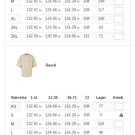
132.91
124.66
116.29
108.04
148
99.68
95.56
M
kr
kr
kr
kr
kr
k
132.91
124.66
116.29
108.04
117
99.68
95.56
L
kr
kr
kr
kr
kr
k
132.91
124.66
116.29
108.04
106
99.68
95.56
XL
kr
kr
kr
kr
kr
k
132.91
124.66
116.29
108.04
62
99.68
95.56
2XL
kr
kr
kr
kr
kr
k
142.50
133.58
124.66
115.85
71
106.93
102.47
3XL
kr
kr
kr
kr
kr
Sand
Størrelse
1-11
12-35
36-71
72-143
Lager
144-287
Antall.
288 +
132.91
124.66
116.29
108.04
77
99.68
95.56
XS
kr
kr
kr
kr
kr
k
132.91
124.66
116.29
108.04
0
99.68
95.56
S
kr
kr
kr
kr
kr
k
132.91
124.66
116.29
108.04
118
99.68
95.56
M
kr
kr
kr
kr
kr
k
132.91
124.66
116.29
108.04
96
99.68
95.56
L
kr
kr
kr
kr
kr
k