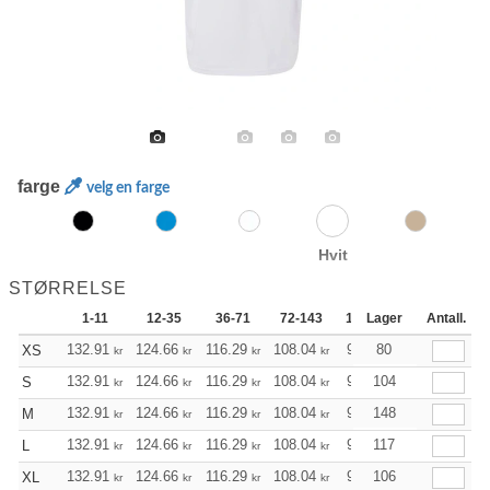
farge
velg en farge
Hvit
STØRRELSE
1-11
12-35
36-71
72-143
144-287
Lager
288 +
Antall.
132.91
124.66
116.29
108.04
99.68
80
95.56
XS
kr
kr
kr
kr
kr
kr
132.91
124.66
116.29
108.04
99.68
104
95.56
S
kr
kr
kr
kr
kr
kr
132.91
124.66
116.29
108.04
99.68
148
95.56
M
kr
kr
kr
kr
kr
kr
132.91
124.66
116.29
108.04
99.68
117
95.56
L
kr
kr
kr
kr
kr
kr
132.91
124.66
116.29
108.04
99.68
106
95.56
XL
kr
kr
kr
kr
kr
kr