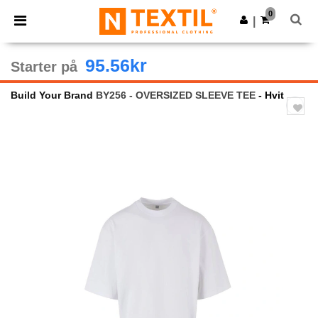
×
Ntextil-app
0
Last ned app
|
Bedre priser i appen!
95.56kr
Starter på
Build Your Brand
BY256 - OVERSIZED SLEEVE TEE
- Hvit
Previous
Next