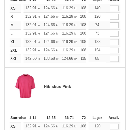
132.91
124.66
116.29
108.04
140
99.68
95.56
XS
kr
kr
kr
kr
kr
k
132.91
124.66
116.29
108.04
120
99.68
95.56
S
kr
kr
kr
kr
kr
k
132.91
124.66
116.29
108.04
74
99.68
95.56
M
kr
kr
kr
kr
kr
k
132.91
124.66
116.29
108.04
73
99.68
95.56
L
kr
kr
kr
kr
kr
k
132.91
124.66
116.29
108.04
133
99.68
95.56
XL
kr
kr
kr
kr
kr
k
132.91
124.66
116.29
108.04
154
99.68
95.56
2XL
kr
kr
kr
kr
kr
k
142.50
133.58
124.66
115.85
85
106.93
102.47
3XL
kr
kr
kr
kr
kr
Hibiskus Pink
Størrelse
1-11
12-35
36-71
72-143
Lager
144-287
Antall.
288 +
132.91
124.66
116.29
108.04
120
99.68
95.56
XS
kr
kr
kr
kr
kr
k