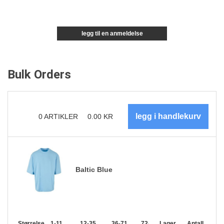
legg til en anmeldelse
Bulk Orders
0
ARTIKLER
0.00
KR
Baltic Blue
Størrelse
1-11
12-35
36-71
72-143
Lager
144-287
Antall.
288 +