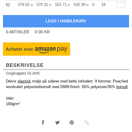
579.02
570.32
552.71
526.39
500.08
18
486.92
52
kr
kr
kr
kr
kr
kr
0
ARTIKLER
0.00
KR
BESKRIVELSE
Craghoppers CEJ005
Delvis
elastisk
midje på sidene med belte inkludert. 9 lommer. Peached
resirkulert polyesterbomull med DWR-finish. 65% polyester/35%
bomull
.
Vekt
160g/m²