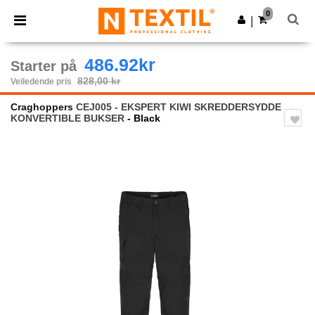
×
Ntextil-app
0
Last ned app
|
Bedre priser i appen!
486.92kr
Starter på
828,00 kr
Veiledende pris
Craghoppers
CEJ005 - EKSPERT KIWI SKREDDERSYDDE
KONVERTIBLE BUKSER
- Black
Previous
Next