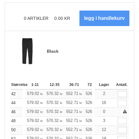
0
ARTIKLER
0.00
KR
Black
Størrelse
1-11
12-35
36-71
72-143
Lager
144-287
Antall.
288 +
579.02
570.32
552.71
526.39
2
500.08
486.92
42
kr
kr
kr
kr
kr
579.02
570.32
552.71
526.39
16
500.08
486.92
44
kr
kr
kr
kr
kr
579.02
570.32
552.71
526.39
0
500.08
486.92
46
kr
kr
kr
kr
kr
579.02
570.32
552.71
526.39
3
500.08
486.92
48
kr
kr
kr
kr
kr
579.02
570.32
552.71
526.39
12
500.08
486.92
50
kr
kr
kr
kr
kr
579.02
570.32
552.71
526.39
18
500.08
486.92
52
kr
kr
kr
kr
kr