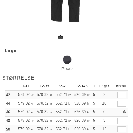
farge
Black
STØRRELSE
1-11
12-35
36-71
72-143
144-287
Lager
288 +
Antall.
579.02
570.32
552.71
526.39
500.08
2
486.92
42
kr
kr
kr
kr
kr
kr
579.02
570.32
552.71
526.39
500.08
16
486.92
44
kr
kr
kr
kr
kr
kr
579.02
570.32
552.71
526.39
500.08
0
486.92
46
kr
kr
kr
kr
kr
kr
579.02
570.32
552.71
526.39
500.08
3
486.92
48
kr
kr
kr
kr
kr
kr
579.02
570.32
552.71
526.39
500.08
12
486.92
50
kr
kr
kr
kr
kr
kr