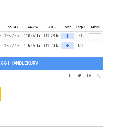
72-143
144-287
288 +
Mer
Lager
Antall.
+
r
125.77
kr
116.07
kr
111.28
kr
71
+
r
125.77
kr
116.07
kr
111.28
kr
58