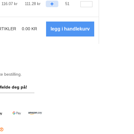
+
116.07
kr
111.28
kr
51
RTIKLER
0.00
KR
 bestilling.
Melde deg på!