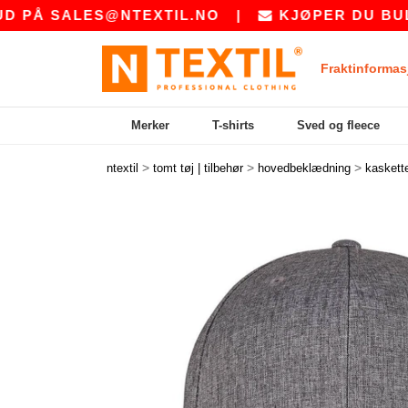
Å
SALES@NTEXTIL.NO
|
KJØPER DU BULK? B
Fraktinformas
Merker
T-shirts
Sved og fleece
>
>
>
ntextil
tomt tøj | tilbehør
hovedbeklædning
kaskett