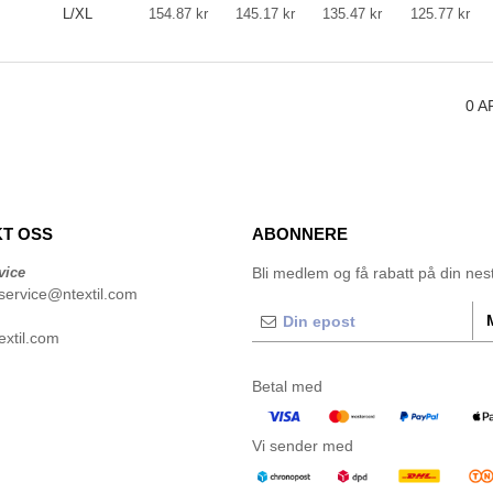
L/XL
154.87
kr
145.17
kr
135.47
kr
125.77
kr
0
A
T OSS
ABONNERE
vice
Bli medlem og få rabatt på din neste
service@ntextil.com
xtil.com
Betal med
Vi sender med