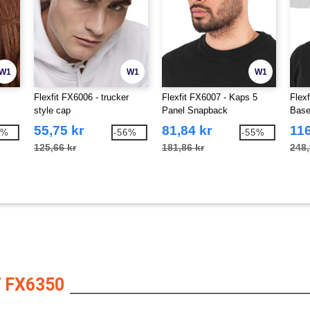
W1
W1
W1
Flexfit FX6006 - trucker
Flexfit FX6007 - Kaps 5
Flex
style cap
Panel Snapback
Base
55,75 kr
81,84 kr
116
4%
-56%
-55%
125,66 kr
181,86 kr
248,
 FX6350