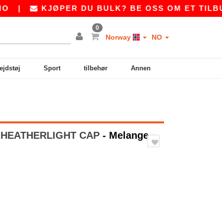
|
KJØPER DU BULK? BE OSS OM ET TILBUD 
0
Norway
NO
ejdstøj
Sport
tilbehør
Annen
HEATHERLIGHT CAP
- Melange