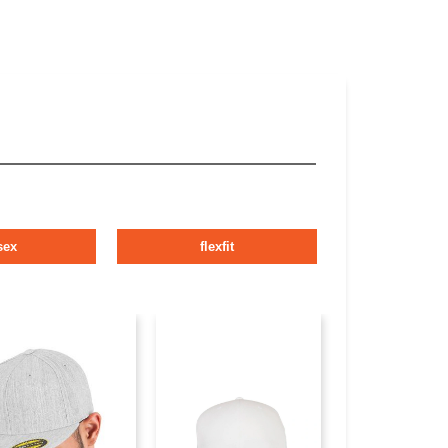
sex
flexfit