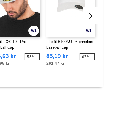
W1
W1
fit FX6210 - Pro
Flexfit 6100NU - 6-panelers
Flexfit 6245OC -
ball Cap
baseball cap
LAVPROFIL ØKO
BOMULLSCAPS
,63 kr
85,19 kr
98,23 kr
-53%
-67%
98 kr
261,47 kr
189,33 kr