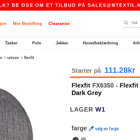
E OSS OM ET TILBUD PÅ
SALES@NTEXTIL.NO
jon
Min Bestilling
Clearance
Tasker
Polo
Jakker
Hovedbeklædning
Arb
>
>
er
unisex
flexfit
111.28kr
Starter på
Flexfit
FX6350 -
Flexfit
Dark Grey
LAGER
W1
farge
velg en farge