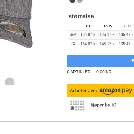
størrelse
1-11
12-35
36-71
S/M
154.87
kr
145.17
kr
135.47
k
L/XL
154.87
kr
145.17
kr
135.47
k
0
ARTIKLER
0.00
KR
kjøper bulk?