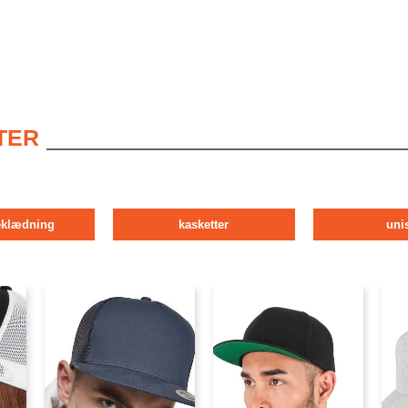
TER
klædning
kasketter
uni