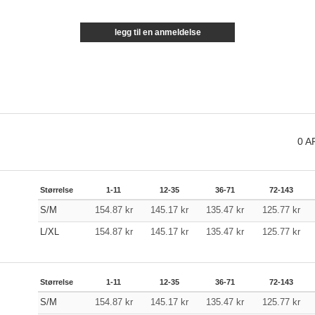
legg til en anmeldelse
0
A
Størrelse
1-11
12-35
36-71
72-143
S/M
154.87
kr
145.17
kr
135.47
kr
125.77
kr
L/XL
154.87
kr
145.17
kr
135.47
kr
125.77
kr
Størrelse
1-11
12-35
36-71
72-143
S/M
154.87
kr
145.17
kr
135.47
kr
125.77
kr