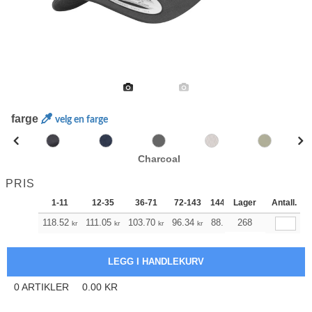
farge
velg en farge
Charcoal
PRIS
1-11
12-35
36-71
72-143
144-287
Lager
288 +
Antall.
Mer
+
118.52
111.05
103.70
96.34
88.87
268
85.19
kr
kr
kr
kr
kr
kr
0
ARTIKLER
0.00
KR