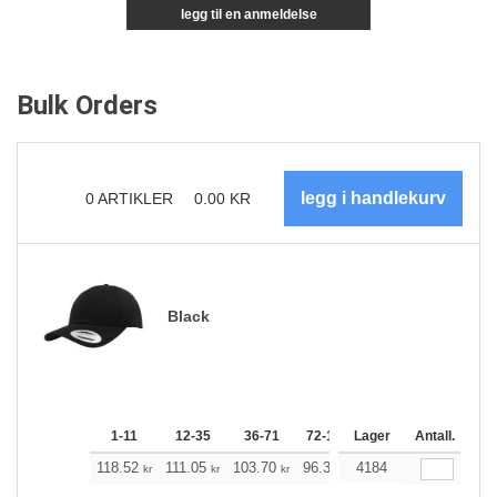
legg til en anmeldelse
Bulk Orders
0
ARTIKLER
0.00
KR
Black
1-11
12-35
36-71
72-143
Lager
144-287
Antall.
288 +
118.52
111.05
103.70
96.34
4184
88.87
85.19
kr
kr
kr
kr
kr
kr