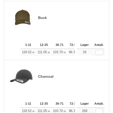
Buck
1-11
12-35
36-71
72-143
Lager
144-287
Antall.
288 +
118.52
111.05
103.70
96.34
18
88.87
85.19
kr
kr
kr
kr
kr
kr
Charcoal
1-11
12-35
36-71
72-143
Lager
144-287
Antall.
288 +
118.52
111.05
103.70
96.34
268
88.87
85.19
kr
kr
kr
kr
kr
kr