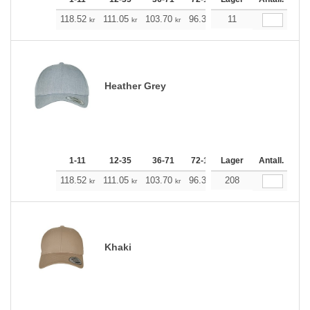
118.52
111.05
103.70
96.34
11
88.87
85.19
kr
kr
kr
kr
kr
kr
Heather Grey
1-11
12-35
36-71
72-143
Lager
144-287
Antall.
288 +
118.52
111.05
103.70
96.34
208
88.87
85.19
kr
kr
kr
kr
kr
kr
Khaki