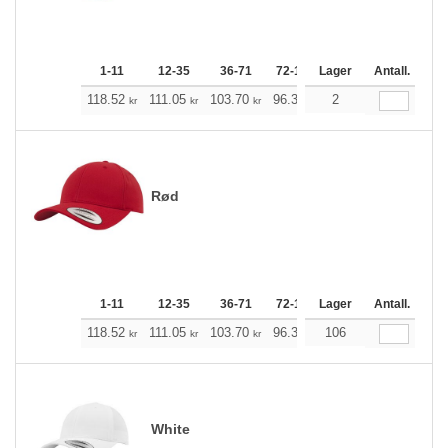
1-11
12-35
36-71
72-143
Lager
144-287
Antall.
288 +
118.52
111.05
103.70
96.34
88.87
2
85.19
kr
kr
kr
kr
kr
kr
Rød
1-11
12-35
36-71
72-143
Lager
144-287
Antall.
288 +
118.52
111.05
103.70
96.34
106
88.87
85.19
kr
kr
kr
kr
kr
kr
White