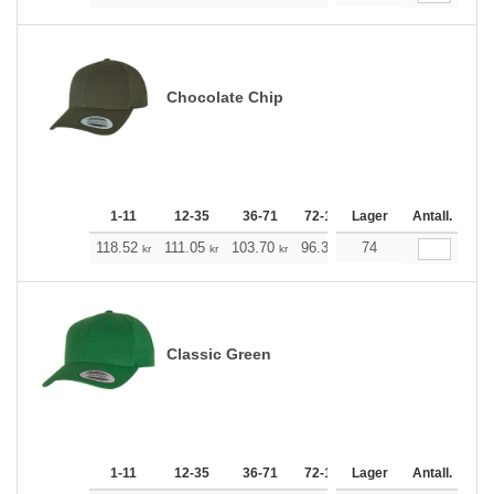
Chocolate Chip
1-11
12-35
36-71
72-143
Lager
144-287
Antall.
288 +
118.52
111.05
103.70
96.34
74
88.87
85.19
kr
kr
kr
kr
kr
kr
Classic Green
1-11
12-35
36-71
72-143
Lager
144-287
Antall.
288 +