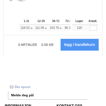
1-11
12-35
36-71
72-143
Lager
144-287
Antall.
288 +
118.52
111.05
103.70
96.34
120
88.87
85.19
kr
kr
kr
kr
kr
kr
0
ARTIKLER
0.00
KR
Melde deg på!
INFORMASJON
KONTAKT OSS