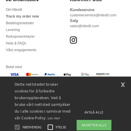
Om Ntextil
Kundeservice
customerservice@ntextil.com
Track my order now
Salg
Betalingsmetoder
sales@ntextil.com
Levering
Refusjoner/returer
Help & FAQs
Våre engagements
Betal med
x
Vi sender med
Dette nettstedet bruker
cookies for å forbedre
brukeropplevelsen. Ved å
bruke vårt nettsted samtykker
du i alle cookies i samsvar med
AVSLÅ ALLE
vår Cookie Policy.
Les mer
AKSEPTER ALLE
NØDVENDIG
YTELSE