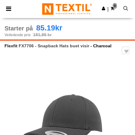
×
Ntextil-app
0
Last ned app
|
Bedre priser i appen!
85.19kr
Starter på
181,86 kr
Veiledende pris
Flexfit
FX7706 - Snapback Hats buet visir
- Charcoal
Previous
Next