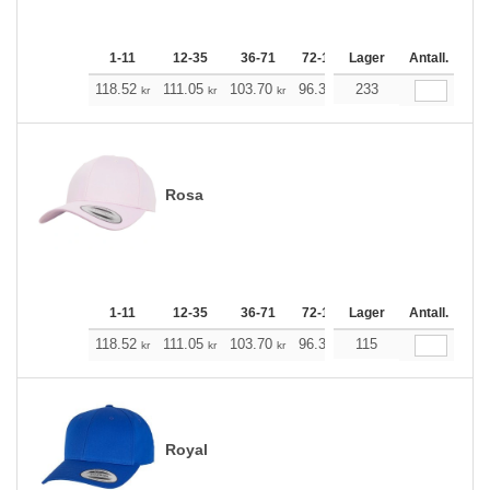
1-11
12-35
36-71
72-143
Lager
144-287
Antall.
288 +
118.52
111.05
103.70
96.34
233
88.87
85.19
kr
kr
kr
kr
kr
kr
Rosa
1-11
12-35
36-71
72-143
Lager
144-287
Antall.
288 +
118.52
111.05
103.70
96.34
115
88.87
85.19
kr
kr
kr
kr
kr
kr
Royal