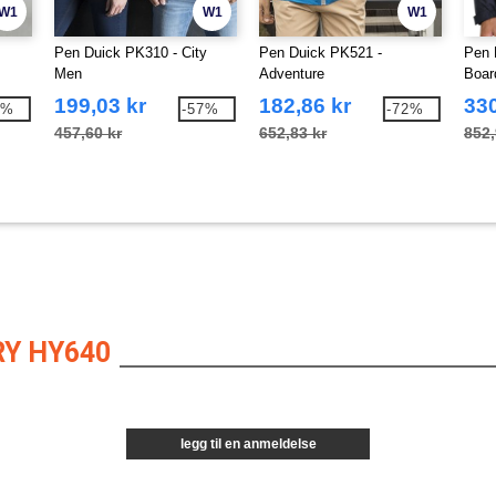
W1
W1
W1
Pen Duick PK310 - City
Pen Duick PK521 -
Pen 
Men
Adventure
Boar
199,03 kr
182,86 kr
330
3%
-57%
-72%
457,60 kr
652,83 kr
852,
Y HY640
legg til en anmeldelse