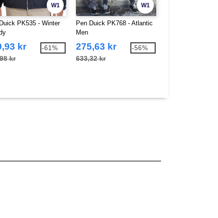
W1
W1
Duick PK535 - Winter
Pen Duick PK768 - Atlantic
PEN DUICK PK79
dy
Men
Vancouver
,93 kr
275,63 kr
298,37 kr
-61%
-56%
98 kr
633,32 kr
587,38 kr