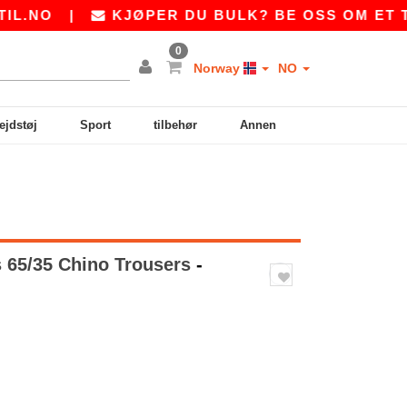
|
KJØPER DU BULK? BE OSS OM ET TILBUD
0
Norway
NO
ejdstøj
Sport
tilbehør
Annen
 65/35 Chino Trousers
-