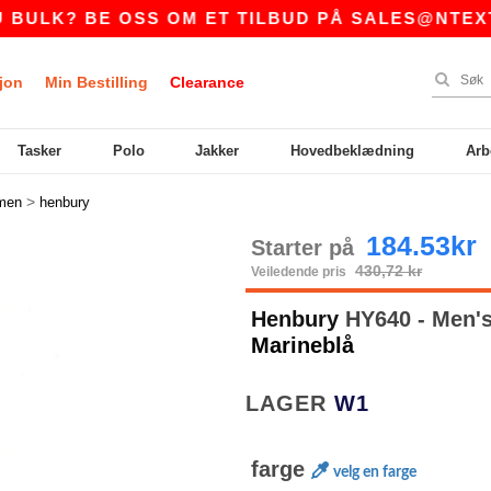
 BE OSS OM ET TILBUD PÅ
SALES@NTEXTIL.NO
jon
Min Bestilling
Clearance
Tasker
Polo
Jakker
Hovedbeklædning
Arb
>
men
henbury
184.53kr
Starter på
430,72 kr
Veiledende pris
Henbury
HY640 - Men's
Marineblå
LAGER
W1
farge
velg en farge