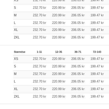
XS
232.70
kr
220.99
kr
206.05
kr
199.47
kr
S
232.70
kr
220.99
kr
206.05
kr
199.47
kr
M
232.70
kr
220.99
kr
206.05
kr
199.47
kr
L
232.70
kr
220.99
kr
206.05
kr
199.47
kr
XL
232.70
kr
220.99
kr
206.05
kr
199.47
kr
2XL
232.70
kr
220.99
kr
206.05
kr
199.47
kr
Størrelse
1-11
12-35
36-71
72-143
XS
232.70
kr
220.99
kr
206.05
kr
199.47
kr
S
232.70
kr
220.99
kr
206.05
kr
199.47
kr
M
232.70
kr
220.99
kr
206.05
kr
199.47
kr
L
232.70
kr
220.99
kr
206.05
kr
199.47
kr
XL
232.70
kr
220.99
kr
206.05
kr
199.47
kr
2XL
232.70
kr
220.99
kr
206.05
kr
199.47
kr