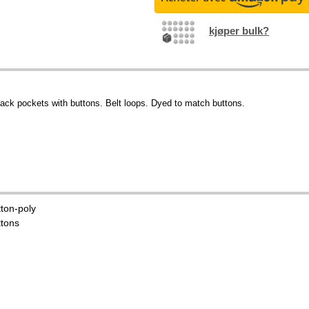
kjøper bulk?
 back pockets with buttons. Belt loops. Dyed to match buttons.
tton-poly
ttons