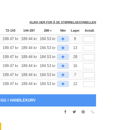
KLIKK HER FOR Å SE STØRRELSESTABELLEN
72-143
144-287
288 +
Mer
Lager
Antall.
+
199.47
kr
189.44
kr
184.53
kr
8
+
199.47
kr
189.44
kr
184.53
kr
13
+
199.47
kr
189.44
kr
184.53
kr
28
+
199.47
kr
189.44
kr
184.53
kr
16
+
199.47
kr
189.44
kr
184.53
kr
7
+
199.47
kr
189.44
kr
184.53
kr
12