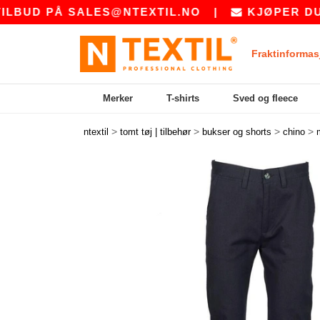
 PÅ
SALES@NTEXTIL.NO
|
KJØPER DU BULK?
Fraktinformas
Merker
T-shirts
Sved og fleece
>
>
>
>
ntextil
tomt tøj | tilbehør
bukser og shorts
chino