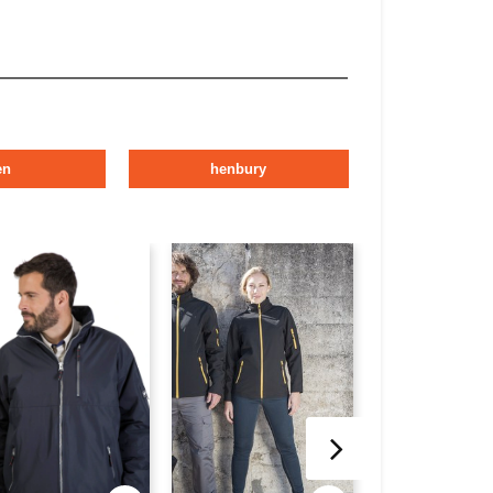
en
henbury