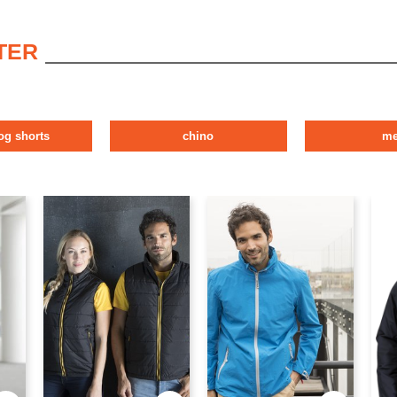
TER
og shorts
chino
m