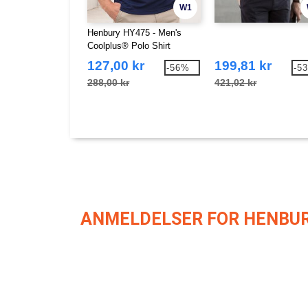
W1
Henbury HY475 - Men's
Coolplus® Polo Shirt
127,00 kr
199,81 kr
-56%
-5
288,00 kr
421,02 kr
ANMELDELSER FOR HENBUR