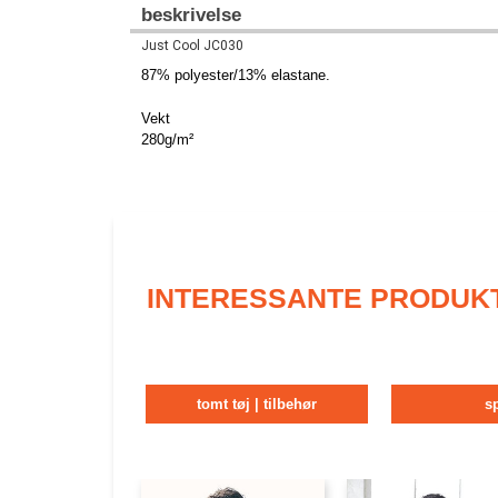
beskrivelse
Just Cool JC030
87% polyester/13% elastane.
Vekt
280g/m²
INTERESSANTE PRODUK
tomt tøj | tilbehør
s