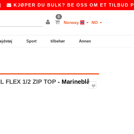
JØPER DU BULK? BE OSS OM ET TILBUD PÅ
SAL
0
Norway
NO
ejdstøj
Sport
tilbehør
Annen
L FLEX 1/2 ZIP TOP
- Marineblå