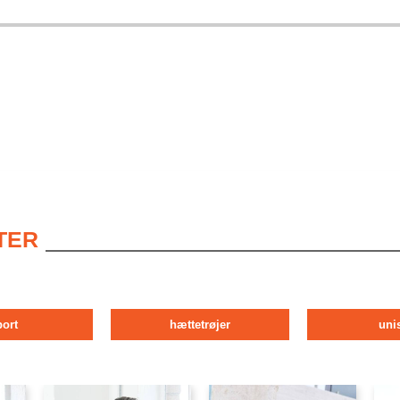
TER
port
hættetrøjer
uni