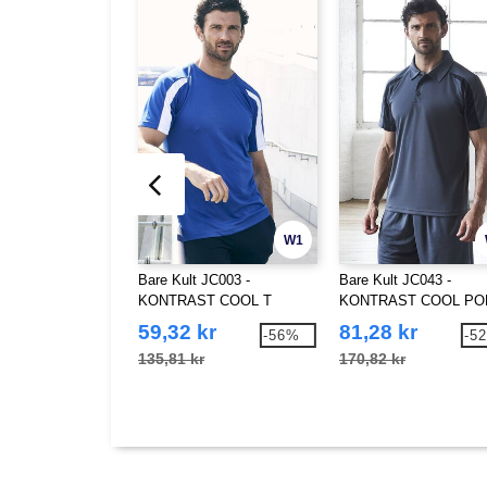
W1
Bare Kult JC003 -
Bare Kult JC043 -
KONTRAST COOL T
KONTRAST COOL PO
59,32 kr
81,28 kr
-56%
-5
135,81 kr
170,82 kr