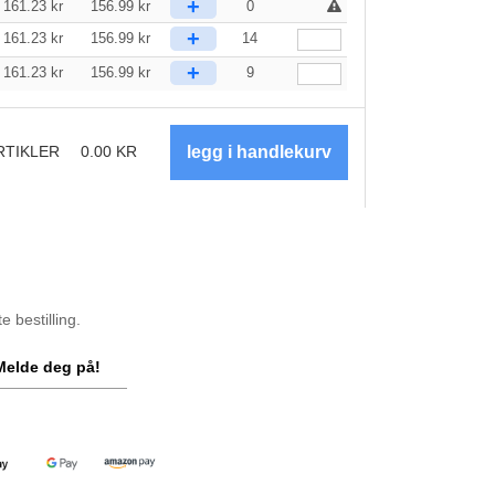
+
161.23
kr
156.99
kr
0
+
161.23
kr
156.99
kr
14
+
161.23
kr
156.99
kr
9
RTIKLER
0.00
KR
 bestilling.
Melde deg på!