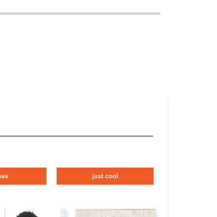
sex
just cool