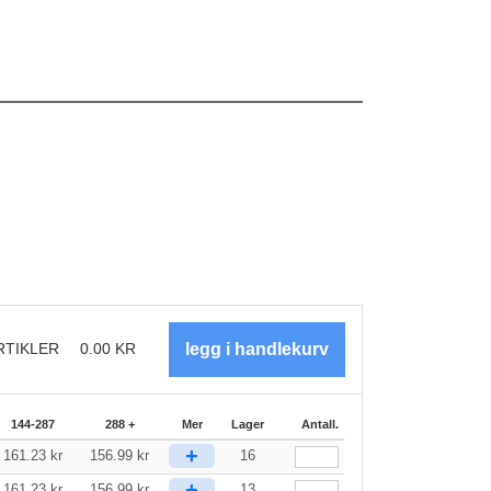
RTIKLER
0.00
KR
144-287
288 +
Mer
Lager
Antall.
+
161.23
kr
156.99
kr
16
+
161.23
kr
156.99
kr
13