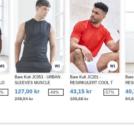
W1
W1
W1
Bare Kult JC053 - URBAN
Bare Kult JC201 -
Bare
LO
SLEEVES MUSCLE
RESIRKULERT COOL T
RESI
HOODIE
SKJ
127,00 kr
43,15 kr
40,
2%
-49%
-57%
249,54 kr
100,68 kr
94,5