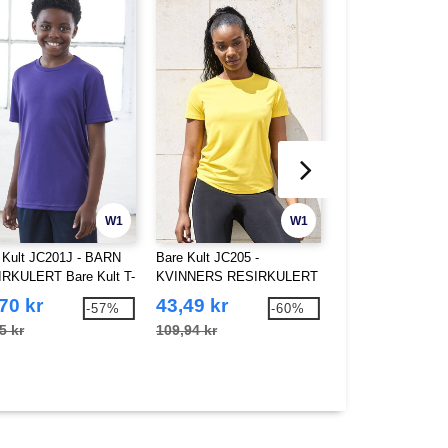
W1
W1
 Kult JC201J - BARN
Bare Kult JC205 -
Bare Kult JC217 -
RKULERT Bare Kult T-
KVINNERS RESIRKULERT
KVINNERS RESI
ORTE
COOL T
TECH SPORTS-B
70 kr
43,49 kr
121,98 kr
-57%
-60%
5 kr
109,94 kr
235,15 kr