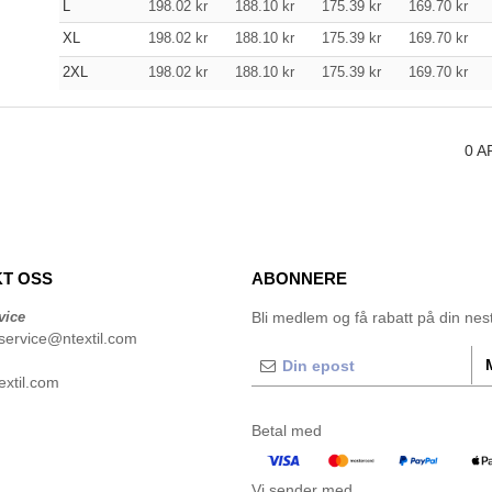
L
198.02
kr
188.10
kr
175.39
kr
169.70
kr
XL
198.02
kr
188.10
kr
175.39
kr
169.70
kr
2XL
198.02
kr
188.10
kr
175.39
kr
169.70
kr
0
A
T OSS
ABONNERE
vice
Bli medlem og få rabatt på din neste
service@ntextil.com
xtil.com
Betal med
Vi sender med