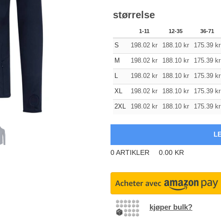
størrelse
1-11
12-35
36-71
S
198.02
kr
188.10
kr
175.39
kr
M
198.02
kr
188.10
kr
175.39
kr
L
198.02
kr
188.10
kr
175.39
kr
XL
198.02
kr
188.10
kr
175.39
kr
2XL
198.02
kr
188.10
kr
175.39
kr
0
ARTIKLER
0.00
KR
kjøper bulk?