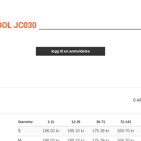
OOL JC030
legg til en anmeldelse
0
A
Størrelse
1-11
12-35
36-71
72-143
S
198.02
kr
188.10
kr
175.39
kr
169.70
kr
M
198.02
kr
188.10
kr
175.39
kr
169.70
kr