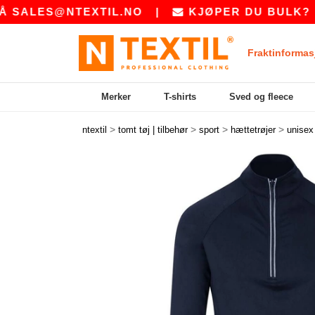
ES@NTEXTIL.NO
|
KJØPER DU BULK? BE OS
Fraktinformas
Merker
T-shirts
Sved og fleece
>
>
>
>
ntextil
tomt tøj | tilbehør
sport
hættetrøjer
unisex