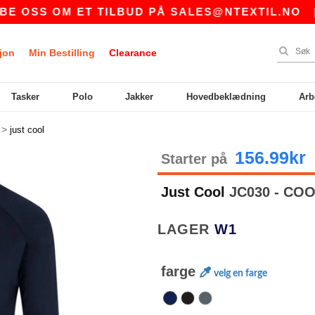
S OM ET TILBUD PÅ
SALES@NTEXTIL.NO
|
K
jon
Min Bestilling
Clearance
Tasker
Polo
Jakker
Hovedbeklædning
Arb
>
just cool
156.99kr
Starter på
Just Cool
JC030 - COO
LAGER
W1
farge
velg en farge