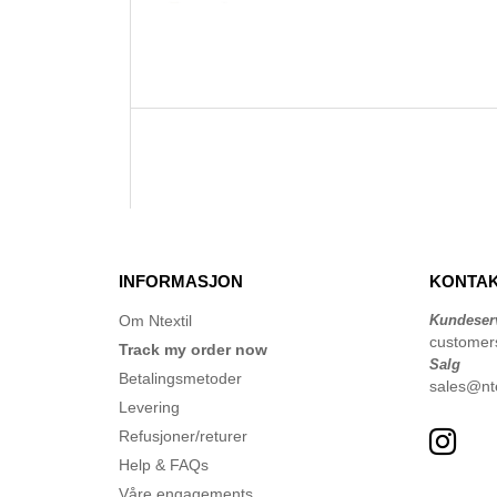
INFORMASJON
KONTAK
Om Ntextil
Kundeser
customer
Track my order now
Salg
Betalingsmetoder
sales@nte
Levering
Refusjoner/returer
Help & FAQs
Våre engagements