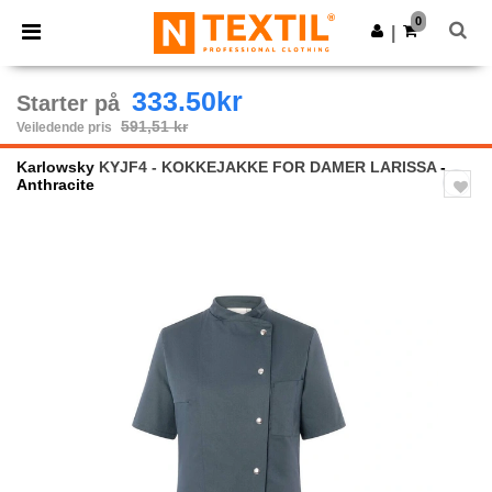
×
Ntextil-app
0
Last ned app
|
Bedre priser i appen!
333.50kr
Starter på
591,51 kr
Veiledende pris
Karlowsky
KYJF4 - KOKKEJAKKE FOR DAMER LARISSA
-
Anthracite
Previous
Next