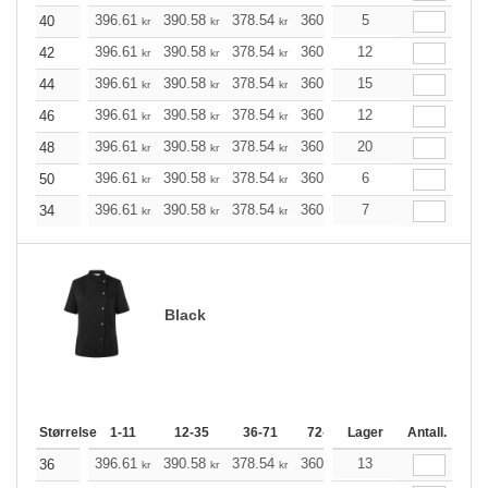
396.61
390.58
378.54
360.48
5
342.53
333.50
40
kr
kr
kr
kr
kr
396.61
390.58
378.54
360.48
12
342.53
333.50
42
kr
kr
kr
kr
kr
396.61
390.58
378.54
360.48
15
342.53
333.50
44
kr
kr
kr
kr
kr
396.61
390.58
378.54
360.48
12
342.53
333.50
46
kr
kr
kr
kr
kr
396.61
390.58
378.54
360.48
20
342.53
333.50
48
kr
kr
kr
kr
kr
396.61
390.58
378.54
360.48
6
342.53
333.50
50
kr
kr
kr
kr
kr
396.61
390.58
378.54
360.48
7
342.53
333.50
34
kr
kr
kr
kr
kr
Black
Størrelse
1-11
12-35
36-71
72-143
Lager
144-287
Antall.
288 +
396.61
390.58
378.54
360.48
13
342.53
333.50
36
kr
kr
kr
kr
kr