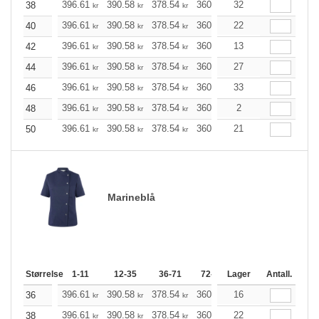
396.61
390.58
378.54
360.48
32
342.53
333.50
38
kr
kr
kr
kr
kr
396.61
390.58
378.54
360.48
22
342.53
333.50
40
kr
kr
kr
kr
kr
396.61
390.58
378.54
360.48
13
342.53
333.50
42
kr
kr
kr
kr
kr
396.61
390.58
378.54
360.48
27
342.53
333.50
44
kr
kr
kr
kr
kr
396.61
390.58
378.54
360.48
33
342.53
333.50
46
kr
kr
kr
kr
kr
396.61
390.58
378.54
360.48
2
342.53
333.50
48
kr
kr
kr
kr
kr
396.61
390.58
378.54
360.48
21
342.53
333.50
50
kr
kr
kr
kr
kr
Marineblå
Størrelse
1-11
12-35
36-71
72-143
Lager
144-287
Antall.
288 +
396.61
390.58
378.54
360.48
16
342.53
333.50
36
kr
kr
kr
kr
kr
396.61
390.58
378.54
360.48
22
342.53
333.50
38
kr
kr
kr
kr
kr