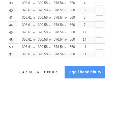
396.61
390.58
378.54
360.48
4
342.53
333.50
38
kr
kr
kr
kr
kr
396.61
390.58
378.54
360.48
5
342.53
333.50
40
kr
kr
kr
kr
kr
396.61
390.58
378.54
360.48
5
342.53
333.50
42
kr
kr
kr
kr
kr
396.61
390.58
378.54
360.48
7
342.53
333.50
44
kr
kr
kr
kr
kr
396.61
390.58
378.54
360.48
17
342.53
333.50
46
kr
kr
kr
kr
kr
396.61
390.58
378.54
360.48
14
342.53
333.50
48
kr
kr
kr
kr
kr
396.61
390.58
378.54
360.48
11
342.53
333.50
50
kr
kr
kr
kr
kr
396.61
390.58
378.54
360.48
11
342.53
333.50
34
kr
kr
kr
kr
kr
0
ARTIKLER
0.00
KR