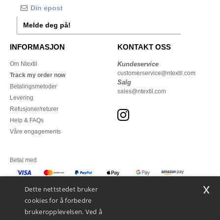
Melde deg på!
INFORMASJON
KONTAKT OSS
Om Ntextil
Kundeservice
customerservice@ntextil.com
Track my order now
Salg
Betalingsmetoder
sales@ntextil.com
Levering
Refusjoner/returer
Help & FAQs
Våre engagements
Betal med
x
Vi sender med
Dette nettstedet bruker
cookies for å forbedre
brukeropplevelsen. Ved å