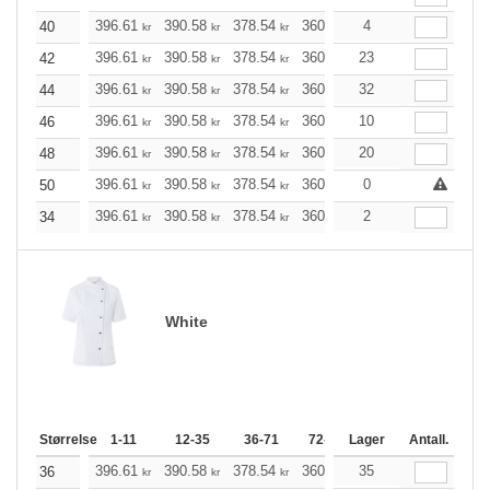
396.61
390.58
378.54
360.48
4
342.53
333.50
40
kr
kr
kr
kr
kr
396.61
390.58
378.54
360.48
23
342.53
333.50
42
kr
kr
kr
kr
kr
396.61
390.58
378.54
360.48
32
342.53
333.50
44
kr
kr
kr
kr
kr
396.61
390.58
378.54
360.48
10
342.53
333.50
46
kr
kr
kr
kr
kr
396.61
390.58
378.54
360.48
20
342.53
333.50
48
kr
kr
kr
kr
kr
396.61
390.58
378.54
360.48
0
342.53
333.50
50
kr
kr
kr
kr
kr
396.61
390.58
378.54
360.48
2
342.53
333.50
34
kr
kr
kr
kr
kr
White
Størrelse
1-11
12-35
36-71
72-143
Lager
144-287
Antall.
288 +
396.61
390.58
378.54
360.48
35
342.53
333.50
36
kr
kr
kr
kr
kr