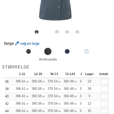
farge
velg en farge
Anthracite
STØRRELSE
1-11
12-35
36-71
72-143
144-287
Lager
288 +
Antall.
396.61
390.58
378.54
360.48
342.53
23
333.50
36
kr
kr
kr
kr
kr
kr
396.61
390.58
378.54
360.48
342.53
39
333.50
38
kr
kr
kr
kr
kr
kr
396.61
390.58
378.54
360.48
342.53
5
333.50
40
kr
kr
kr
kr
kr
kr
396.61
390.58
378.54
360.48
342.53
12
333.50
42
kr
kr
kr
kr
kr
kr
396.61
390.58
378.54
360.48
342.53
15
333.50
44
kr
kr
kr
kr
kr
kr