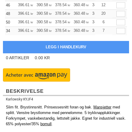
396.61
390.58
378.54
360.48
342.53
12
333.50
46
kr
kr
kr
kr
kr
kr
396.61
390.58
378.54
360.48
342.53
20
333.50
48
kr
kr
kr
kr
kr
kr
396.61
390.58
378.54
360.48
342.53
6
333.50
50
kr
kr
kr
kr
kr
kr
396.61
390.58
378.54
360.48
342.53
7
333.50
34
kr
kr
kr
kr
kr
kr
0
ARTIKLER
0.00
KR
BESKRIVELSE
Karlowsky KYJF4
Slim fit. Brystinnsnitt. Prinsessesnitt foran og bak.
Mansjetter
med
splitt. Venstre brystlomme med pennelomme. 5 trykknapplukkinger.
Forkrympet, vaskebestandig, lettstelt jakke. Egnet for industriell vask.
65% polyester/35%
bomull
.