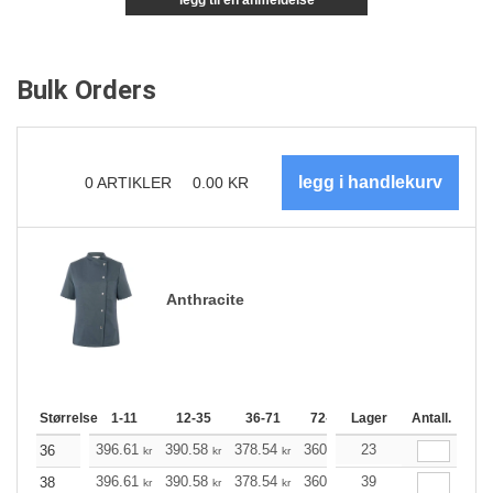
legg til en anmeldelse
Bulk Orders
0
ARTIKLER
0.00
KR
Anthracite
Størrelse
1-11
12-35
36-71
72-143
Lager
144-287
Antall.
288 +
396.61
390.58
378.54
360.48
23
342.53
333.50
36
kr
kr
kr
kr
kr
396.61
390.58
378.54
360.48
39
342.53
333.50
38
kr
kr
kr
kr
kr