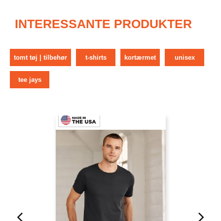
INTERESSANTE PRODUKTER
tomt tøj | tilbehør
t-shirts
kortærmet
unisex
tee jays