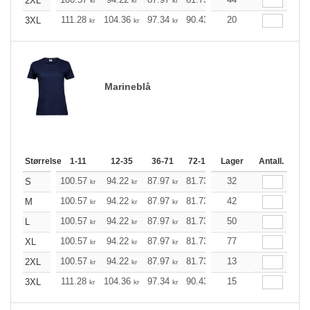
2XL
kr
kr
kr
kr
kr
kr
111.28
104.36
97.34
90.43
83.51
20
79.95
3XL
kr
kr
kr
kr
kr
kr
Marineblå
Størrelse
1-11
12-35
36-71
72-143
Lager
144-287
Antall.
288 +
100.57
94.22
87.97
81.73
75.37
32
72.25
S
kr
kr
kr
kr
kr
kr
100.57
94.22
87.97
81.73
75.37
42
72.25
M
kr
kr
kr
kr
kr
kr
100.57
94.22
87.97
81.73
75.37
50
72.25
L
kr
kr
kr
kr
kr
kr
100.57
94.22
87.97
81.73
75.37
77
72.25
XL
kr
kr
kr
kr
kr
kr
100.57
94.22
87.97
81.73
75.37
13
72.25
2XL
kr
kr
kr
kr
kr
kr
111.28
104.36
97.34
90.43
83.51
15
79.95
3XL
kr
kr
kr
kr
kr
kr