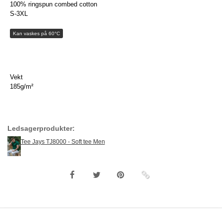
100% ringspun combed cotton
S-3XL
Kan vaskes på 60°C
Vekt
185g/m²
Ledsagerprodukter:
Tee Jays TJ8000 - Soft tee Men