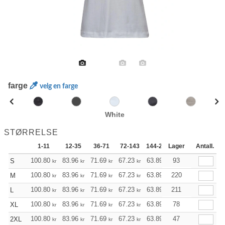
farge
velg en farge
White
STØRRELSE
1-11
12-35
36-71
72-143
144-287
Lager
288 +
Antall.
Mer
+
100.80
83.96
71.69
67.23
63.89
93
63.33
S
kr
kr
kr
kr
kr
kr
+
100.80
83.96
71.69
67.23
63.89
220
63.33
M
kr
kr
kr
kr
kr
kr
+
100.80
83.96
71.69
67.23
63.89
211
63.33
L
kr
kr
kr
kr
kr
kr
+
100.80
83.96
71.69
67.23
63.89
78
63.33
XL
kr
kr
kr
kr
kr
kr
+
100.80
83.96
71.69
67.23
63.89
47
63.33
2XL
kr
kr
kr
kr
kr
kr