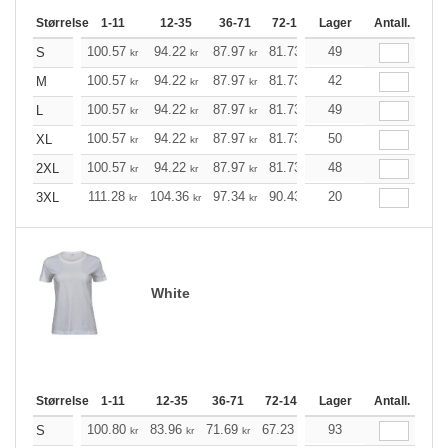
Størrelse
1-11
12-35
36-71
72-143
Lager
144-287
Antall.
288 +
100.57
94.22
87.97
81.73
75.37
49
72.25
S
kr
kr
kr
kr
kr
kr
100.57
94.22
87.97
81.73
75.37
42
72.25
M
kr
kr
kr
kr
kr
kr
100.57
94.22
87.97
81.73
75.37
49
72.25
L
kr
kr
kr
kr
kr
kr
100.57
94.22
87.97
81.73
75.37
50
72.25
XL
kr
kr
kr
kr
kr
kr
100.57
94.22
87.97
81.73
75.37
48
72.25
2XL
kr
kr
kr
kr
kr
kr
111.28
104.36
97.34
90.43
83.51
20
79.95
3XL
kr
kr
kr
kr
kr
kr
White
Størrelse
1-11
12-35
36-71
72-143
144-287
Lager
Antall.
288 +
M
100.80
83.96
71.69
67.23
63.89
93
63.33
S
kr
kr
kr
kr
kr
kr