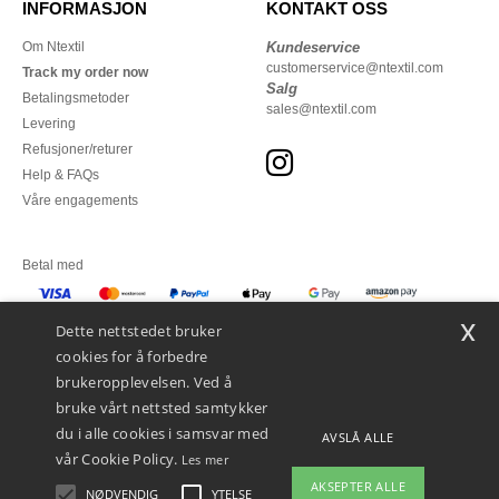
INFORMASJON
KONTAKT OSS
Om Ntextil
Kundeservice
customerservice@ntextil.com
Track my order now
Salg
Betalingsmetoder
sales@ntextil.com
Levering
Refusjoner/returer
Help & FAQs
Våre engagements
Betal med
x
Vi sender med
Dette nettstedet bruker
cookies for å forbedre
brukeropplevelsen. Ved å
bruke vårt nettsted samtykker
du i alle cookies i samsvar med
AVSLÅ ALLE
vår Cookie Policy.
Les mer
AKSEPTER ALLE
NØDVENDIG
YTELSE