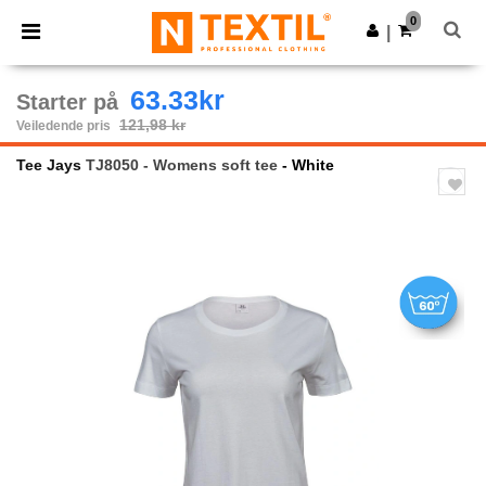
×
Ntextil-app
0
Last ned app
|
Bedre priser i appen!
63.33kr
Starter på
121,98 kr
Veiledende pris
Tee Jays
TJ8050 - Womens soft tee
- White
Previous
Next