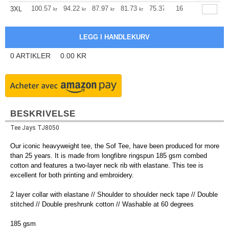
+
100.57
94.22
87.97
81.73
75.37
16
72.25
3XL
kr
kr
kr
kr
kr
kr
0
ARTIKLER
0.00
KR
BESKRIVELSE
Tee Jays TJ8050
Our iconic heavyweight tee, the Sof Tee, have been produced for more
than 25 years. It is made from longfibre ringspun 185 gsm combed
cotton and features a two-layer neck rib with elastane. This tee is
excellent for both printing and embroidery.
2 layer collar with elastane // Shoulder to shoulder neck tape // Double
stitched // Double preshrunk cotton // Washable at 60 degrees
185 gsm