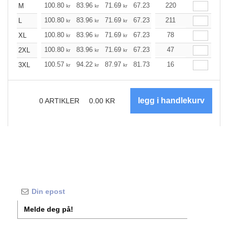
100.80
83.96
71.69
67.23
63.89
220
63.33
M
kr
kr
kr
kr
kr
kr
100.80
83.96
71.69
67.23
63.89
211
63.33
L
kr
kr
kr
kr
kr
kr
100.80
83.96
71.69
67.23
63.89
78
63.33
XL
kr
kr
kr
kr
kr
kr
100.80
83.96
71.69
67.23
63.89
47
63.33
2XL
kr
kr
kr
kr
kr
kr
100.57
94.22
87.97
81.73
75.37
16
72.25
3XL
kr
kr
kr
kr
kr
kr
0
ARTIKLER
0.00
KR
Melde deg på!