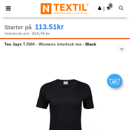
×
Ntextil-app
0
Last ned app
|
Bedre priser i appen!
113.51kr
Starter på
214,75 kr
Veiledende pris
Tee Jays
TJ580 - Womens interlock tee
- Black
Previous
Next