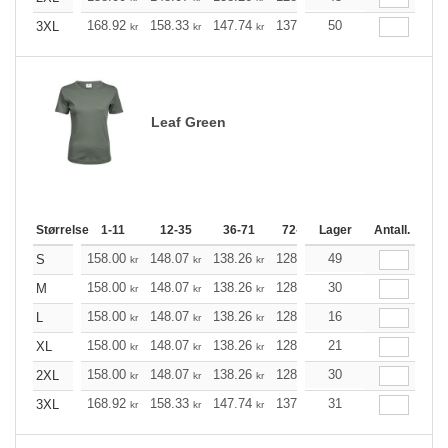
168.92
158.33
147.74
137.26
50
126.66
121.42
3XL
kr
kr
kr
kr
kr
Leaf Green
Størrelse
1-11
12-35
36-71
72-143
Lager
144-287
Antall.
288 +
158.00
148.07
138.26
128.34
49
118.41
113.51
S
kr
kr
kr
kr
kr
158.00
148.07
138.26
128.34
30
118.41
113.51
M
kr
kr
kr
kr
kr
158.00
148.07
138.26
128.34
16
118.41
113.51
L
kr
kr
kr
kr
kr
158.00
148.07
138.26
128.34
21
118.41
113.51
XL
kr
kr
kr
kr
kr
158.00
148.07
138.26
128.34
30
118.41
113.51
2XL
kr
kr
kr
kr
kr
168.92
158.33
147.74
137.26
31
126.66
121.42
3XL
kr
kr
kr
kr
kr