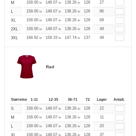
158.00
148.07
138.26
128.34
27
118.41
113.51
M
kr
kr
kr
kr
kr
158.00
148.07
138.26
128.34
86
118.41
113.51
L
kr
kr
kr
kr
kr
158.00
148.07
138.26
128.34
69
118.41
113.51
XL
kr
kr
kr
kr
kr
158.00
148.07
138.26
128.34
49
118.41
113.51
2XL
kr
kr
kr
kr
kr
168.92
158.33
147.74
137.26
49
126.66
121.42
3XL
kr
kr
kr
kr
kr
Rød
Størrelse
1-11
12-35
36-71
72-143
Lager
144-287
Antall.
288 +
158.00
148.07
138.26
128.34
22
118.41
113.51
S
kr
kr
kr
kr
kr
158.00
148.07
138.26
128.34
11
118.41
113.51
M
kr
kr
kr
kr
kr
158.00
148.07
138.26
128.34
20
118.41
113.51
L
kr
kr
kr
kr
kr
158.00
148.07
138.26
128.34
37
118.41
113.51
XL
kr
kr
kr
kr
kr