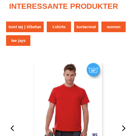
INTERESSANTE PRODUKTER
tomt tøj | tilbehør
t-shirts
kortærmet
women
tee jays
W1