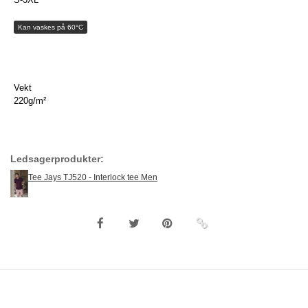
Kan vaskes på 60°C
Vekt
220g/m²
Ledsagerprodukter:
Tee Jays TJ520 - Interlock tee Men