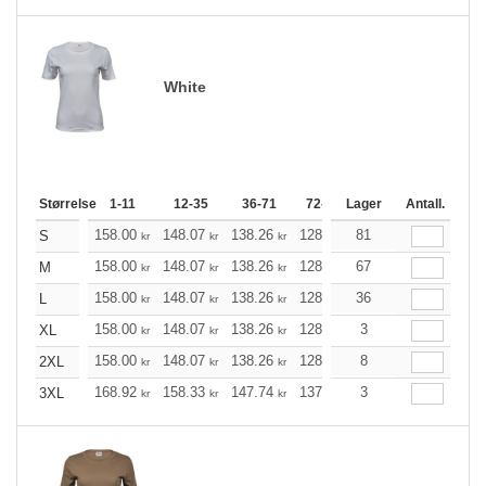
White
Størrelse
1-11
12-35
36-71
72-143
Lager
144-287
Antall.
288 +
158.00
148.07
138.26
128.34
81
118.41
113.51
S
kr
kr
kr
kr
kr
158.00
148.07
138.26
128.34
67
118.41
113.51
M
kr
kr
kr
kr
kr
158.00
148.07
138.26
128.34
36
118.41
113.51
L
kr
kr
kr
kr
kr
158.00
148.07
138.26
128.34
3
118.41
113.51
XL
kr
kr
kr
kr
kr
158.00
148.07
138.26
128.34
8
118.41
113.51
2XL
kr
kr
kr
kr
kr
168.92
158.33
147.74
137.26
3
126.66
121.42
3XL
kr
kr
kr
kr
kr