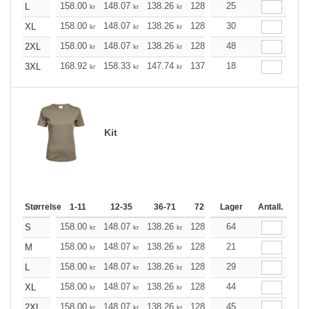
158.00
148.07
138.26
128.34
25
118.41
113.51
L
kr
kr
kr
kr
kr
158.00
148.07
138.26
128.34
30
118.41
113.51
XL
kr
kr
kr
kr
kr
158.00
148.07
138.26
128.34
48
118.41
113.51
2XL
kr
kr
kr
kr
kr
168.92
158.33
147.74
137.26
18
126.66
121.42
3XL
kr
kr
kr
kr
kr
Kit
Størrelse
1-11
12-35
36-71
72-143
Lager
144-287
Antall.
288 +
158.00
148.07
138.26
128.34
64
118.41
113.51
S
kr
kr
kr
kr
kr
158.00
148.07
138.26
128.34
21
118.41
113.51
M
kr
kr
kr
kr
kr
158.00
148.07
138.26
128.34
29
118.41
113.51
L
kr
kr
kr
kr
kr
158.00
148.07
138.26
128.34
44
118.41
113.51
XL
kr
kr
kr
kr
kr
158.00
148.07
138.26
128.34
45
118.41
113.51
2XL
kr
kr
kr
kr
kr