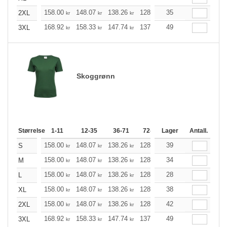
158.00
148.07
138.26
128.34
35
118.41
113.51
2XL
kr
kr
kr
kr
kr
168.92
158.33
147.74
137.26
49
126.66
121.42
3XL
kr
kr
kr
kr
kr
Skoggrønn
Størrelse
1-11
12-35
36-71
72-143
Lager
144-287
Antall.
288 +
158.00
148.07
138.26
128.34
39
118.41
113.51
S
kr
kr
kr
kr
kr
158.00
148.07
138.26
128.34
34
118.41
113.51
M
kr
kr
kr
kr
kr
158.00
148.07
138.26
128.34
28
118.41
113.51
L
kr
kr
kr
kr
kr
158.00
148.07
138.26
128.34
38
118.41
113.51
XL
kr
kr
kr
kr
kr
158.00
148.07
138.26
128.34
42
118.41
113.51
2XL
kr
kr
kr
kr
kr
168.92
158.33
147.74
137.26
49
126.66
121.42
3XL
kr
kr
kr
kr
kr