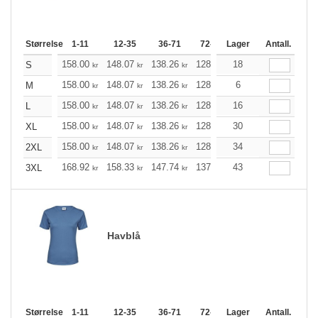
Størrelse
1-11
12-35
36-71
72-143
Lager
144-287
Antall.
288 +
158.00
148.07
138.26
128.34
18
118.41
113.51
S
kr
kr
kr
kr
kr
158.00
148.07
138.26
128.34
6
118.41
113.51
M
kr
kr
kr
kr
kr
158.00
148.07
138.26
128.34
16
118.41
113.51
L
kr
kr
kr
kr
kr
158.00
148.07
138.26
128.34
30
118.41
113.51
XL
kr
kr
kr
kr
kr
158.00
148.07
138.26
128.34
34
118.41
113.51
2XL
kr
kr
kr
kr
kr
168.92
158.33
147.74
137.26
43
126.66
121.42
3XL
kr
kr
kr
kr
kr
Havblå
Størrelse
1-11
12-35
36-71
72-143
Lager
144-287
Antall.
288 +