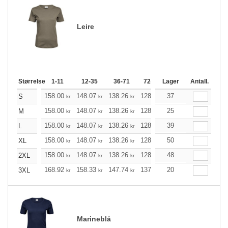
Leire
Størrelse
1-11
12-35
36-71
72-143
Lager
144-287
Antall.
288 +
158.00
148.07
138.26
128.34
37
118.41
113.51
S
kr
kr
kr
kr
kr
158.00
148.07
138.26
128.34
25
118.41
113.51
M
kr
kr
kr
kr
kr
158.00
148.07
138.26
128.34
39
118.41
113.51
L
kr
kr
kr
kr
kr
158.00
148.07
138.26
128.34
50
118.41
113.51
XL
kr
kr
kr
kr
kr
158.00
148.07
138.26
128.34
48
118.41
113.51
2XL
kr
kr
kr
kr
kr
168.92
158.33
147.74
137.26
20
126.66
121.42
3XL
kr
kr
kr
kr
kr
Marineblå