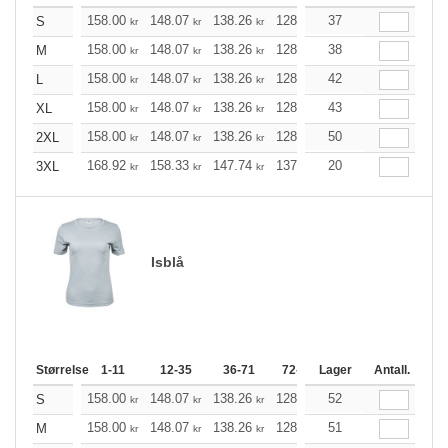
158.00
148.07
138.26
128.34
37
118.41
113.51
S
kr
kr
kr
kr
kr
158.00
148.07
138.26
128.34
38
118.41
113.51
M
kr
kr
kr
kr
kr
158.00
148.07
138.26
128.34
42
118.41
113.51
L
kr
kr
kr
kr
kr
158.00
148.07
138.26
128.34
43
118.41
113.51
XL
kr
kr
kr
kr
kr
158.00
148.07
138.26
128.34
50
118.41
113.51
2XL
kr
kr
kr
kr
kr
168.92
158.33
147.74
137.26
20
126.66
121.42
3XL
kr
kr
kr
kr
kr
Isblå
Størrelse
1-11
12-35
36-71
72-143
Lager
144-287
Antall.
288 +
158.00
148.07
138.26
128.34
52
118.41
113.51
S
kr
kr
kr
kr
kr
158.00
148.07
138.26
128.34
51
118.41
113.51
M
kr
kr
kr
kr
kr