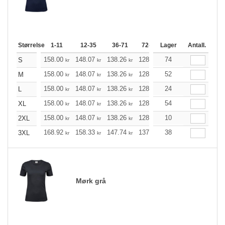
Størrelse
1-11
12-35
36-71
72-143
Lager
144-287
Antall.
288 +
158.00
148.07
138.26
128.34
74
118.41
113.51
S
kr
kr
kr
kr
kr
158.00
148.07
138.26
128.34
52
118.41
113.51
M
kr
kr
kr
kr
kr
158.00
148.07
138.26
128.34
24
118.41
113.51
L
kr
kr
kr
kr
kr
158.00
148.07
138.26
128.34
54
118.41
113.51
XL
kr
kr
kr
kr
kr
158.00
148.07
138.26
128.34
10
118.41
113.51
2XL
kr
kr
kr
kr
kr
168.92
158.33
147.74
137.26
38
126.66
121.42
3XL
kr
kr
kr
kr
kr
Mørk grå