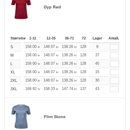
Dyp Rød
Størrelse
1-11
12-35
36-71
72-143
Lager
144-287
Antall.
288 +
158.00
148.07
138.26
128.34
8
118.41
113.51
S
kr
kr
kr
kr
kr
158.00
148.07
138.26
128.34
37
118.41
113.51
M
kr
kr
kr
kr
kr
158.00
148.07
138.26
128.34
45
118.41
113.51
L
kr
kr
kr
kr
kr
158.00
148.07
138.26
128.34
15
118.41
113.51
XL
kr
kr
kr
kr
kr
158.00
148.07
138.26
128.34
30
118.41
113.51
2XL
kr
kr
kr
kr
kr
168.92
158.33
147.74
137.26
43
126.66
121.42
3XL
kr
kr
kr
kr
kr
Flint Stone