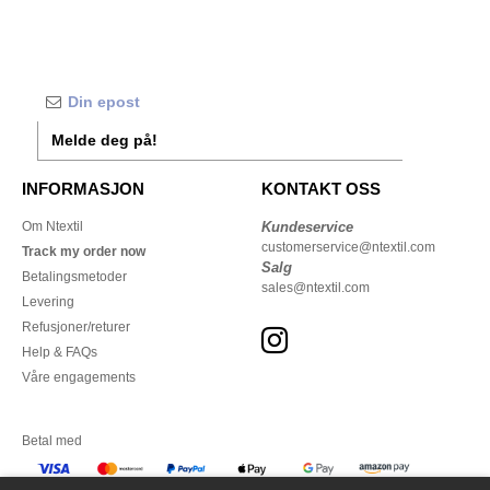
Melde deg på!
INFORMASJON
KONTAKT OSS
Om Ntextil
Kundeservice
customerservice@ntextil.com
Track my order now
Salg
Betalingsmetoder
sales@ntextil.com
Levering
Refusjoner/returer
Help & FAQs
Våre engagements
Betal med