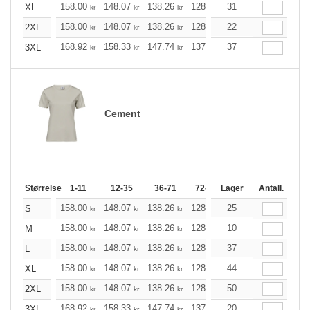
158.00
148.07
138.26
128.34
31
118.41
113.51
XL
kr
kr
kr
kr
kr
158.00
148.07
138.26
128.34
22
118.41
113.51
2XL
kr
kr
kr
kr
kr
168.92
158.33
147.74
137.26
37
126.66
121.42
3XL
kr
kr
kr
kr
kr
Cement
Størrelse
1-11
12-35
36-71
72-143
Lager
144-287
Antall.
288 +
158.00
148.07
138.26
128.34
25
118.41
113.51
S
kr
kr
kr
kr
kr
158.00
148.07
138.26
128.34
10
118.41
113.51
M
kr
kr
kr
kr
kr
158.00
148.07
138.26
128.34
37
118.41
113.51
L
kr
kr
kr
kr
kr
158.00
148.07
138.26
128.34
44
118.41
113.51
XL
kr
kr
kr
kr
kr
158.00
148.07
138.26
128.34
50
118.41
113.51
2XL
kr
kr
kr
kr
kr
168.92
158.33
147.74
137.26
20
126.66
121.42
3XL
kr
kr
kr
kr
kr