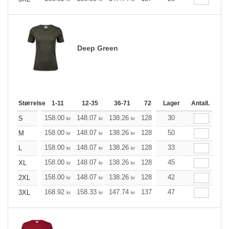
Deep Green
Størrelse
1-11
12-35
36-71
72-143
Lager
144-287
Antall.
288 +
158.00
148.07
138.26
128.34
30
118.41
113.51
S
kr
kr
kr
kr
kr
158.00
148.07
138.26
128.34
50
118.41
113.51
M
kr
kr
kr
kr
kr
158.00
148.07
138.26
128.34
33
118.41
113.51
L
kr
kr
kr
kr
kr
158.00
148.07
138.26
128.34
45
118.41
113.51
XL
kr
kr
kr
kr
kr
158.00
148.07
138.26
128.34
42
118.41
113.51
2XL
kr
kr
kr
kr
kr
168.92
158.33
147.74
137.26
47
126.66
121.42
3XL
kr
kr
kr
kr
kr