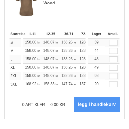
Wood
Størrelse
1-11
12-35
36-71
72-143
Lager
144-287
Antall.
288 +
158.00
148.07
138.26
128.34
39
118.41
113.51
S
kr
kr
kr
kr
kr
158.00
148.07
138.26
128.34
44
118.41
113.51
M
kr
kr
kr
kr
kr
158.00
148.07
138.26
128.34
48
118.41
113.51
L
kr
kr
kr
kr
kr
158.00
148.07
138.26
128.34
49
118.41
113.51
XL
kr
kr
kr
kr
kr
158.00
148.07
138.26
128.34
98
118.41
113.51
2XL
kr
kr
kr
kr
kr
168.92
158.33
147.74
137.26
20
126.66
121.42
3XL
kr
kr
kr
kr
kr
0
ARTIKLER
0.00
KR