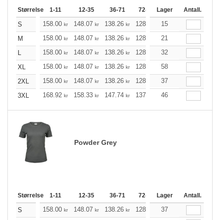
Størrelse
1-11
12-35
36-71
72-143
Lager
144-287
Antall.
288 +
158.00
148.07
138.26
128.34
15
118.41
113.51
S
kr
kr
kr
kr
kr
158.00
148.07
138.26
128.34
21
118.41
113.51
M
kr
kr
kr
kr
kr
158.00
148.07
138.26
128.34
32
118.41
113.51
L
kr
kr
kr
kr
kr
158.00
148.07
138.26
128.34
58
118.41
113.51
XL
kr
kr
kr
kr
kr
158.00
148.07
138.26
128.34
37
118.41
113.51
2XL
kr
kr
kr
kr
kr
168.92
158.33
147.74
137.26
46
126.66
121.42
3XL
kr
kr
kr
kr
kr
Powder Grey
Størrelse
1-11
12-35
36-71
72-143
Lager
144-287
Antall.
288 +
158.00
148.07
138.26
128.34
37
118.41
113.51
S
kr
kr
kr
kr
kr