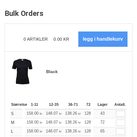
Bulk Orders
0
ARTIKLER
0.00
KR
Black
Størrelse
1-11
12-35
36-71
72-143
Lager
144-287
Antall.
288 +
158.00
148.07
138.26
128.34
43
118.41
113.51
S
kr
kr
kr
kr
kr
158.00
148.07
138.26
128.34
72
118.41
113.51
M
kr
kr
kr
kr
kr
158.00
148.07
138.26
128.34
65
118.41
113.51
L
kr
kr
kr
kr
kr