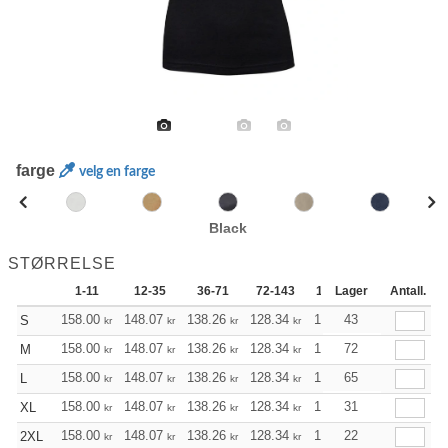
farge
velg en farge
Black
STØRRELSE
1-11
12-35
36-71
72-143
144-287
Lager
288 +
Antall.
158.00
148.07
138.26
128.34
118.41
43
113.51
S
kr
kr
kr
kr
kr
kr
158.00
148.07
138.26
128.34
118.41
72
113.51
M
kr
kr
kr
kr
kr
kr
158.00
148.07
138.26
128.34
118.41
65
113.51
L
kr
kr
kr
kr
kr
kr
158.00
148.07
138.26
128.34
118.41
31
113.51
XL
kr
kr
kr
kr
kr
kr
158.00
148.07
138.26
128.34
118.41
22
113.51
2XL
kr
kr
kr
kr
kr
kr