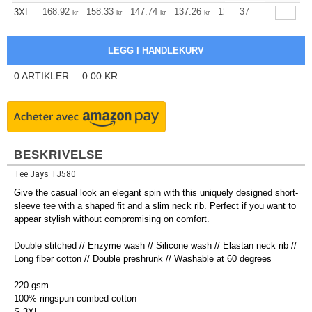
168.92
158.33
147.74
137.26
126.66
37
121.42
3XL
kr
kr
kr
kr
kr
kr
0
ARTIKLER
0.00
KR
BESKRIVELSE
Tee Jays TJ580
Give the casual look an elegant spin with this uniquely designed short-
sleeve tee with a shaped fit and a slim neck rib. Perfect if you want to
appear stylish without compromising on comfort.
Double stitched // Enzyme wash // Silicone wash // Elastan neck rib //
Long fiber cotton // Double preshrunk // Washable at 60 degrees
220 gsm
100% ringspun combed cotton
S-3XL