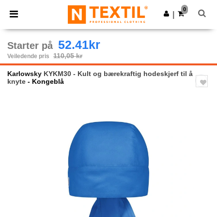
×
Ntextil-app
0
Last ned app
|
Bedre priser i appen!
52.41kr
Starter på
110,05 kr
Veiledende pris
Karlowsky
KYKM30 - Kult og bærekraftig hodeskjerf til å
knyte
- Kongeblå
Previous
Next