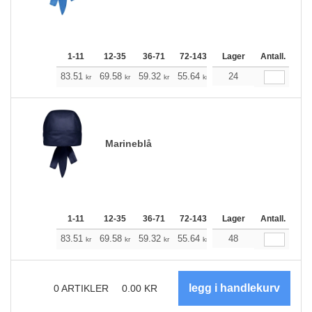
1-11
12-35
36-71
72-143
144-287
Lager
288 +
Antall.
Me
+
83.51
69.58
59.32
55.64
52.85
24
52.41
kr
kr
kr
kr
kr
kr
Marineblå
1-11
12-35
36-71
72-143
144-287
Lager
288 +
Antall.
Me
+
83.51
69.58
59.32
55.64
52.85
48
52.41
kr
kr
kr
kr
kr
kr
0
ARTIKLER
0.00
KR