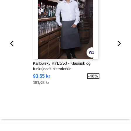
W1
Karlowsky KYBSS3 - Klassisk og
funksjonelt bistroforkle
93,55 kr
-48%
181,08 kr