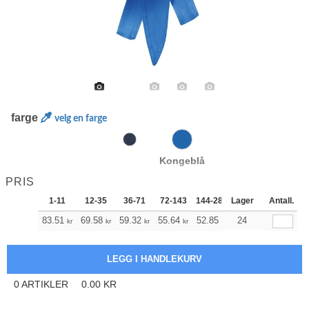
farge
velg en farge
Kongeblå
PRIS
1-11
12-35
36-71
72-143
144-287
Lager
288 +
Antall.
Mer
+
83.51
69.58
59.32
55.64
52.85
52.41
24
kr
kr
kr
kr
kr
kr
0
ARTIKLER
0.00
KR