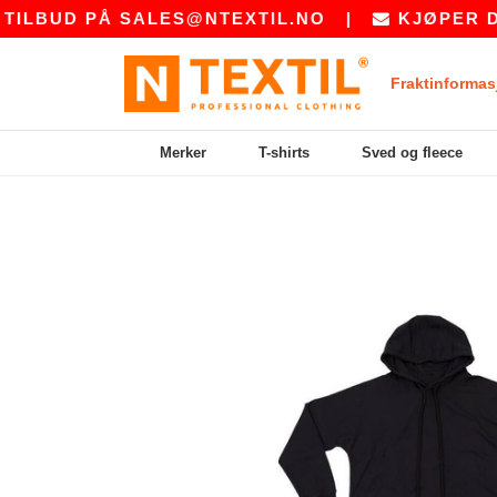
LBUD PÅ
SALES@NTEXTIL.NO
|
KJØPER DU B
Fraktinformas
Merker
T-shirts
Sved og fleece
Previous
Next