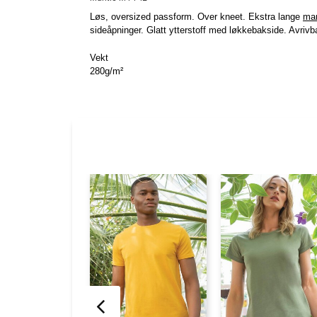
Løs, oversized passform. Over kneet. Ekstra lange
man
sideåpninger. Glatt ytterstoff med løkkebakside. Avrivbar
Vekt
280g/m²