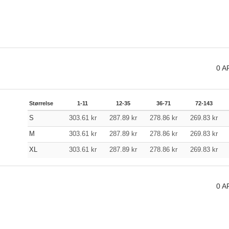
0
A
Størrelse
1-11
12-35
36-71
72-143
S
303.61
kr
287.89
kr
278.86
kr
269.83
kr
M
303.61
kr
287.89
kr
278.86
kr
269.83
kr
XL
303.61
kr
287.89
kr
278.86
kr
269.83
kr
0
A