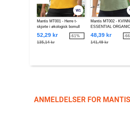
W1
Mantis MT001 - Herre t-
Mantis MT002 - KVIN
skjorte i økologisk bomull
ESSENTIAL ORGANIC
SKJORTE
52,29 kr
48,39 kr
-61%
-6
135,14 kr
141,49 kr
ANMELDELSER FOR MANTIS