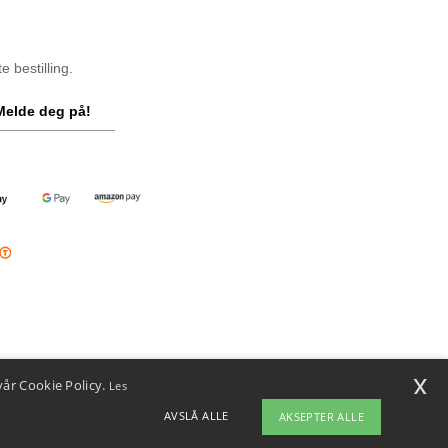
 bestilling.
Melde deg på!
x
vår Cookie Policy.
Les
AVSLÅ ALLE
AKSEPTER ALLE
ap
Copyright 2026 ntextil.no - Alle rettigheter forbeholdt