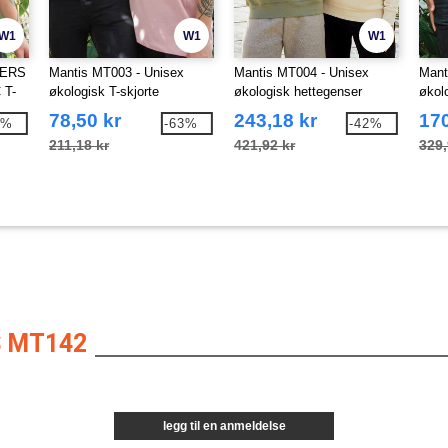
W1
W1
W1
NERS
Mantis MT003 - Unisex
Mantis MT004 - Unisex
Mant
 T-
økologisk T-skjorte
økologisk hettegenser
økol
sweatshirt
78,50 kr
243,18 kr
170
6%
-63%
-42%
211,18 kr
421,92 kr
329,
 MT142
legg til en anmeldelse