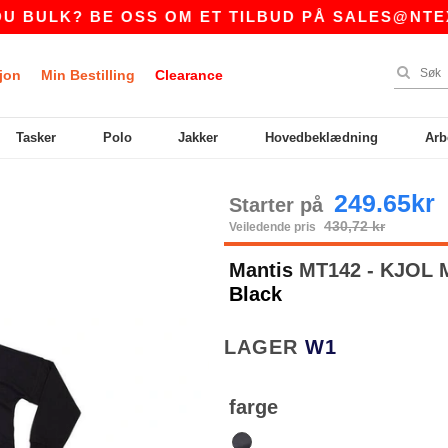
ULK? BE OSS OM ET TILBUD PÅ
SALES@NTEXTI
jon
Min Bestilling
Clearance
Tasker
Polo
Jakker
Hovedbeklædning
Arb
249.65kr
Starter på
430,72 kr
Veiledende pris
Mantis
MT142 - KJOL
Black
LAGER
W1
farge