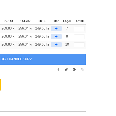
72-143
144-287
288 +
Mer
Lager
Antall.
+
269.83
kr
256.34
kr
249.65
kr
7
+
269.83
kr
256.34
kr
249.65
kr
8
+
269.83
kr
256.34
kr
249.65
kr
10