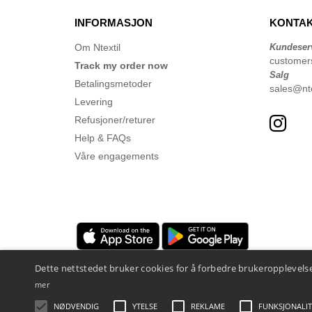
INFORMASJON
KONTAK
Om Ntextil
Kundeser
customer
Track my order now
Salg
Betalingsmetoder
sales@nte
Levering
Refusjoner/returer
Help & FAQs
Våre engagements
Dette nettstedet bruker cookies for å forbedre brukeropplevelse
mer
NØDVENDIG
YTELSE
REKLAME
FUNKSJONALIT
Juridiske merknader
-
personvernerklæring
-
Vilkår og