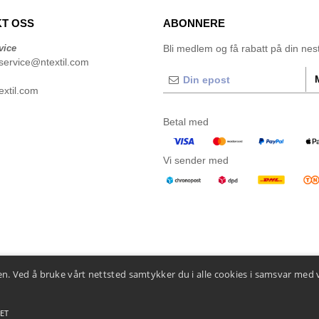
T OSS
ABONNERE
vice
Bli medlem og få rabatt på din neste
service@ntextil.com
xtil.com
Betal med
Vi sender med
n. Ved å bruke vårt nettsted samtykker du i alle cookies i samsvar med 
ET
 betingelser
-
Generelle kontraktsbetingelser
-
Retningslinjer for informasjonskapsler
-
Site M