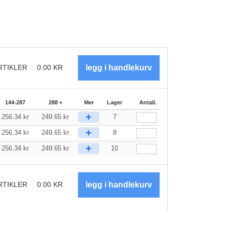
RTIKLER
0.00
KR
144-287
288 +
Mer
Lager
Antall.
+
256.34
kr
249.65
kr
7
+
256.34
kr
249.65
kr
8
+
256.34
kr
249.65
kr
10
RTIKLER
0.00
KR