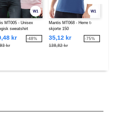
W1
W1
is MT005 - Unisex
Mantis MT068 - Herre t-
MANTIS MT073 -
ogisk sweatshirt
skjorte 150
SUPERSTAR HO
,48 kr
35,12 kr
237,94 kr
-48%
-75%
93 kr
138,82 kr
441,99 kr