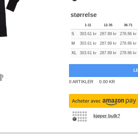
størrelse
1-11
12-35
36-71
S
303.61
kr
287.89
kr
278.86
kr
M
303.61
kr
287.89
kr
278.86
kr
XL
303.61
kr
287.89
kr
278.86
kr
0
ARTIKLER
0.00
KR
kjøper bulk?