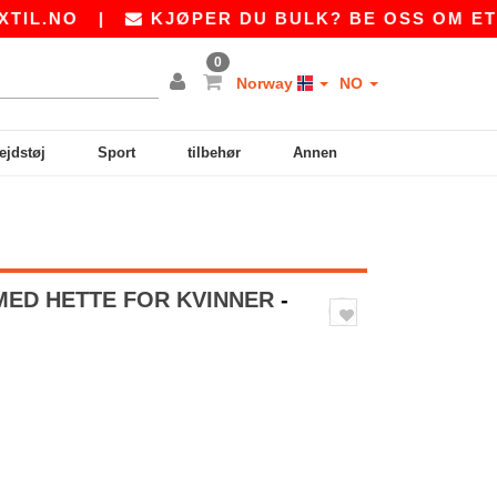
L.NO
|
KJØPER DU BULK? BE OSS OM ET TI
0
Norway
NO
ejdstøj
Sport
tilbehør
Annen
 MED HETTE FOR KVINNER
-