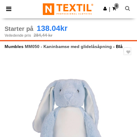
×
Ntextil-app
0
Last ned app
|
Bedre priser i appen!
138.04kr
Starter på
284,44 kr
Veiledende pris
Mumbles
MM050 - Kaninbamse med glidelåsåpning
- Blå
Previous
Next