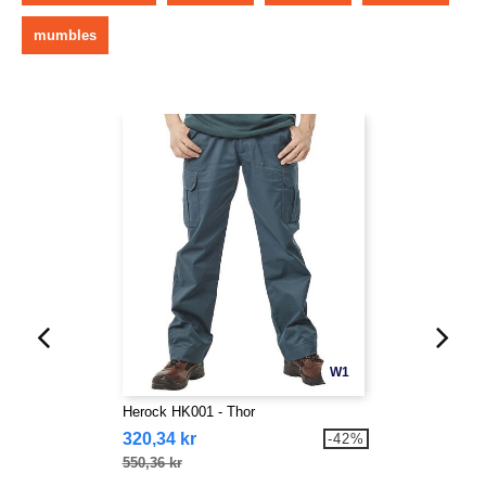
mumbles
W1
Herock HK001 - Thor
320,34 kr
-42%
550,36 kr