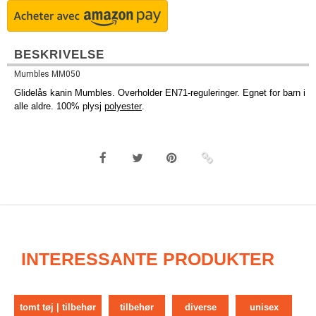
BESKRIVELSE
Mumbles MM050
Glidelås kanin Mumbles. Overholder EN71-reguleringer. Egnet for barn i
alle aldre. 100% plysj
polyester
.
INTERESSANTE PRODUKTER
tomt tøj | tilbehør
tilbehør
diverse
unisex