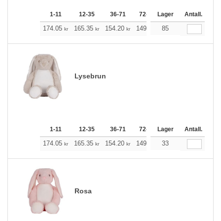
1-11
12-35
36-71
72-143
Lager
144-287
Antall.
288 +
174.05
165.35
154.20
149.19
85
141.72
138.04
kr
kr
kr
kr
kr
Lysebrun
1-11
12-35
36-71
72-143
Lager
144-287
Antall.
288 +
174.05
165.35
154.20
149.19
33
141.72
138.04
kr
kr
kr
kr
kr
Rosa