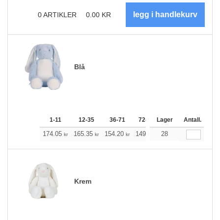
0
ARTIKLER
0.00
KR
Blå
1-11
12-35
36-71
72-143
Lager
144-287
Antall.
288 +
174.05
165.35
154.20
149.19
28
141.72
138.04
kr
kr
kr
kr
kr
Krem