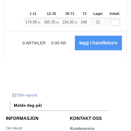
1-11
12-35
36-71
72-143
Lager
144-287
Antall.
288 +
174.05
165.35
154.20
149.19
21
141.72
138.04
kr
kr
kr
kr
kr
0
ARTIKLER
0.00
KR
Melde deg på!
INFORMASJON
KONTAKT OSS
Om Ntextil
Kundeservice