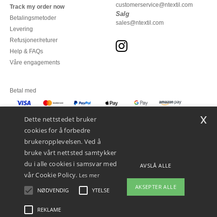
customerservice@ntextil.com
Track my order now
Salg
Betalingsmetoder
sales@ntextil.com
Levering
Refusjoner/returer
Help & FAQs
Våre engagements
Betal med
x
Vi sender med
Dette nettstedet bruker
cookies for å forbedre
brukeropplevelsen. Ved å
bruke vårt nettsted samtykker
du i alle cookies i samsvar med
AVSLÅ ALLE
vår Cookie Policy.
Les mer
AKSEPTER ALLE
NØDVENDIG
YTELSE
👋
Hei
Hvis du har spørsmål eller
REKLAME
Juridiske merknader
-
personvernerklæring
-
Vilkår og betingelser
-
Generelle
bekymringer, kan du kontakte oss