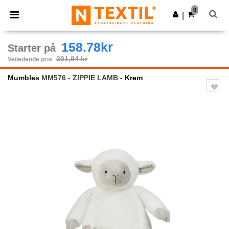
×
Ntextil-app
0
Last ned app
|
Bedre priser i appen!
158.78kr
Starter på
301,94 kr
Veiledende pris
Mumbles
MM576 - ZIPPIE LAMB
- Krem
Previous
Next