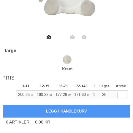
farge
Krem
PRIS
1-11
12-35
36-71
72-143
144-287
Lager
288 +
Antall.
200.25
190.22
177.29
171.60
163.01
28
158.78
kr
kr
kr
kr
kr
kr
0
ARTIKLER
0.00
KR