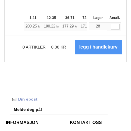
1-11
12-35
36-71
72-143
Lager
144-287
Antall.
288 +
200.25
190.22
177.29
171.60
28
163.01
158.78
kr
kr
kr
kr
kr
0
ARTIKLER
0.00
KR
Melde deg på!
INFORMASJON
KONTAKT OSS