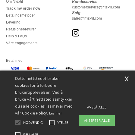
Om Ntextil
Kundeservice
customerservice@ntextil.com
Track my order now
Salg
Betalingsmetoder
sales@ntextil.com
Levering
Refusjoner/returer
Help & FAQs
Våre engagements
Betal med
x
Vi sender med
Dette nettstedet bruker
cookies for å forbedre
brukeropplevelsen. Ved å
bruke vårt nettsted samtykker
du i alle cookies i samsvar med
AVSLÅ ALLE
vår Cookie Policy.
Les mer
AKSEPTER ALLE
NØDVENDIG
YTELSE
👋
Hei
Hvis du har spørsmål eller
REKLAME
Juridiske merknader
-
personvernerklæring
-
Vilkår og betingelser
-
Generelle