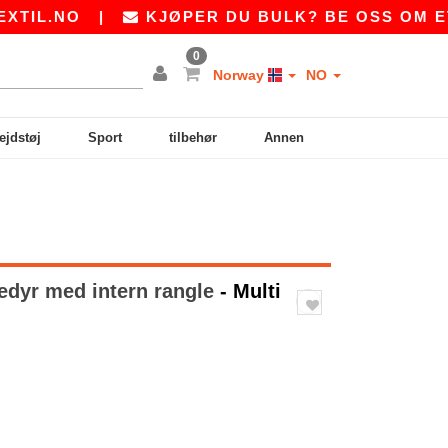
L.NO
|
KJØPER DU BULK? BE OSS OM ET TI
0
Norway
NO
ejdstøj
Sport
tilbehør
Annen
dyr med intern rangle
- Multi