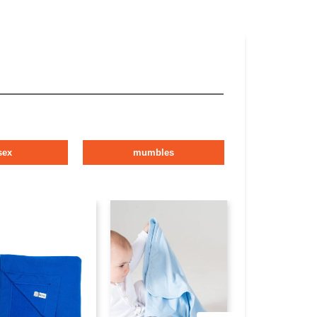
sex
mumbles