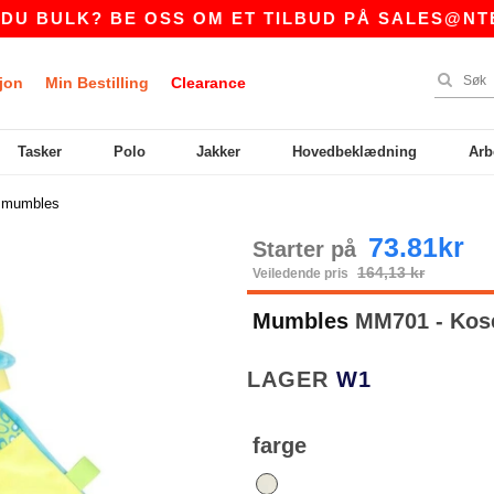
ULK? BE OSS OM ET TILBUD PÅ
SALES@NTEXTI
jon
Min Bestilling
Clearance
Tasker
Polo
Jakker
Hovedbeklædning
Arb
>
mumbles
73.81kr
Starter på
164,13 kr
Veiledende pris
Mumbles
MM701 - Kose
LAGER
W1
farge