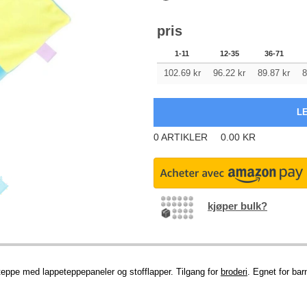
pris
1-11
12-35
36-71
102.69
kr
96.22
kr
89.87
kr
8
0
ARTIKLER
0.00
KR
kjøper bulk?
t teppe med lappeteppepaneler og stofflapper. Tilgang for
broderi
. Egnet for barn