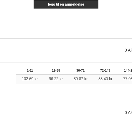
legg til en anmeldelse
0
A
1-11
12-35
36-71
72-143
144-
102.69
kr
96.22
kr
89.87
kr
83.40
kr
77.0
0
A