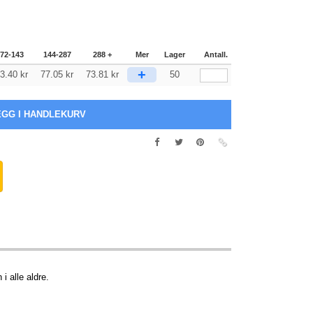
72-143
144-287
288 +
Mer
Lager
Antall.
+
3.40
kr
77.05
kr
73.81
kr
50
 i alle aldre.