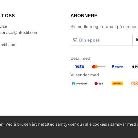
T OSS
ABONNERE
vice
Bli medlem og få rabatt på din neste
service@ntextil.com
xtil.com
Betal med
Vi sender med
n. Ved å bruke vårt nettsted samtykker du i alle cookies i samsvar med 