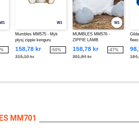
W1
W1
W1
Mumbles MM575 - Myk
MUMBLES MM576 -
Gild
plysj zippie kenguru
ZIPPIE LAMB
flee
158,78 kr
158,78 kr
98,
1%
-50%
-47%
315,10 kr
301,94 kr
184,
ES MM701