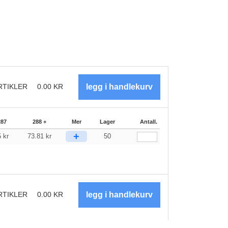
RTIKLER
0.00
KR
287
288 +
Mer
Lager
Antall.
+
5
kr
73.81
kr
50
RTIKLER
0.00
KR