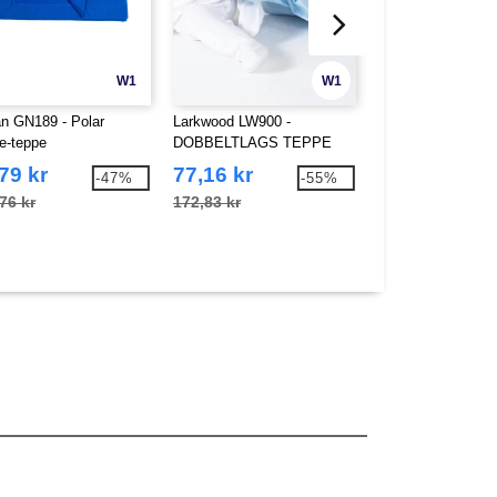
W1
W1
an GN189 - Polar
Larkwood LW900 -
MUMBLES MM036
ce-teppe
DOBBELTLAGS TEPPE
GRADUATION B
79 kr
77,16 kr
97,56 kr
-47%
-55%
76 kr
172,83 kr