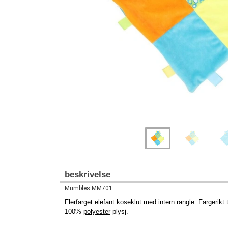
Previous
Next
beskrivelse
Mumbles MM701
Flerfarget elefant koseklut med intern rangle. Fargerik
100%
polyester
plysj.