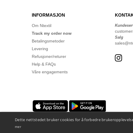
INFORMASJON
KONTAK
Om Ntextil
Kundeser
customer
Track my order now
Salg
Betalingsmetoder
sales@nte
Levering
Refusjoner/returer
Help & FAQs
Våre engagements
Dette nettstedet bruker cookies for å forbedre brukeropplevelse
mer