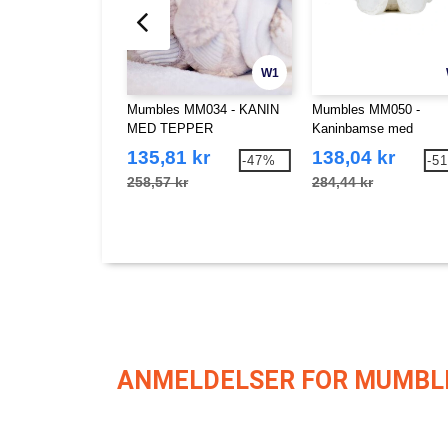
W1
Mumbles MM034 - KANIN
Mumbles MM050 -
MED TEPPER
Kaninbamse med
glidelåsåpning
135,81 kr
138,04 kr
-47%
-5
258,57 kr
284,44 kr
ANMELDELSER FOR MUMBL