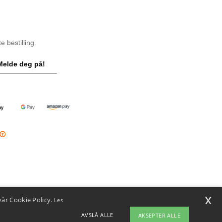
 bestilling.
Melde deg på!
x
vår Cookie Policy.
Les
AVSLÅ ALLE
AKSEPTER ALLE