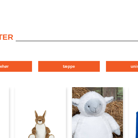
TER
behør
tæppe
uni