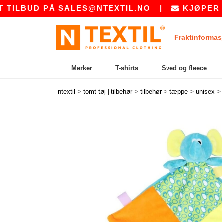
LBUD PÅ
SALES@NTEXTIL.NO
|
KJØPER DU B
Fraktinformas
Merker
T-shirts
Sved og fleece
>
>
>
>
ntextil
tomt tøj | tilbehør
tilbehør
tæppe
unisex