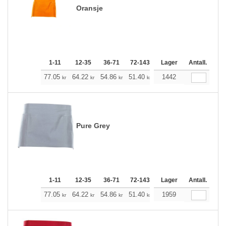
Oransje
1-11
12-35
36-71
72-143
144-287
Lager
288 +
Antall.
Me
+
77.05
64.22
54.86
51.40
48.84
1442
48.39
kr
kr
kr
kr
kr
kr
Pure Grey
1-11
12-35
36-71
72-143
144-287
Lager
288 +
Antall.
Me
+
77.05
64.22
54.86
51.40
48.84
1959
48.39
kr
kr
kr
kr
kr
kr