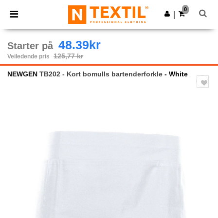
×
Ntextil-app
0
Last ned app
|
Bedre priser i appen!
48.39kr
Starter på
125,77 kr
Veiledende pris
NEWGEN
TB202 - Kort bomulls bartenderforkle
- White
Previous
Next