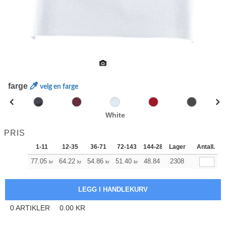
farge
velg en farge
White
PRIS
1-11
12-35
36-71
72-143
144-287
Lager
288 +
Antall.
Mer
+
77.05
64.22
54.86
51.40
48.84
2308
48.39
kr
kr
kr
kr
kr
kr
0
ARTIKLER
0.00
KR