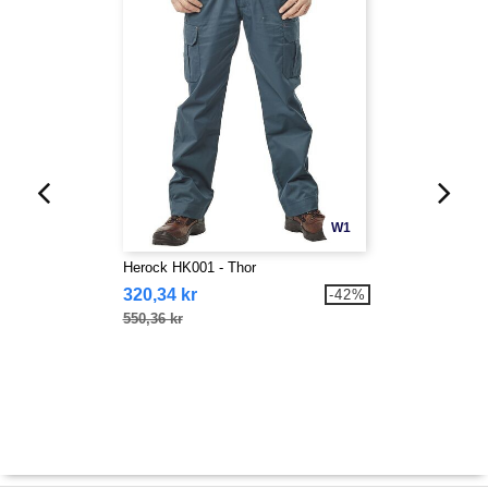
W1
Herock HK001 - Thor
320,34 kr
-42%
550,36 kr