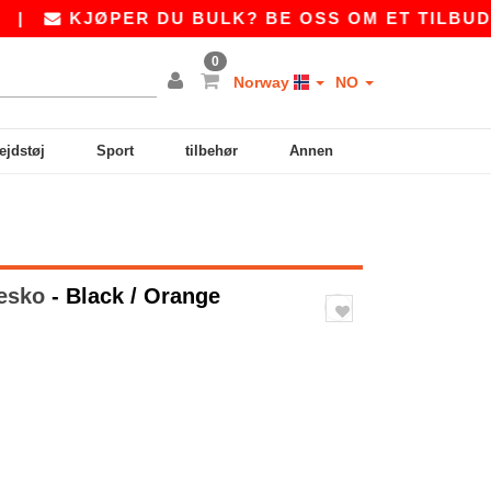
KJØPER DU BULK? BE OSS OM ET TILBUD PÅ
S
0
Norway
NO
ejdstøj
Sport
tilbehør
Annen
nesko
- Black / Orange