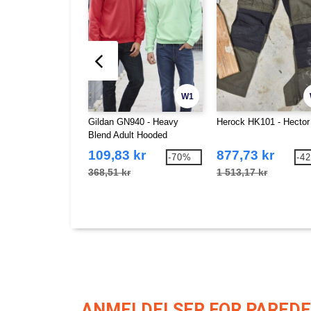
W1
Gildan GN940 - Heavy
Herock HK101 - Hector
Blend Adult Hooded
Sweatshirt
109,83 kr
877,73 kr
-70%
-4
368,51 kr
1 513,17 kr
ANMELDELSER FOR PAREDE