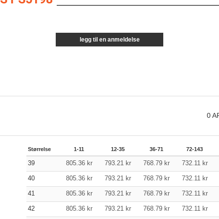
legg til en anmeldelse
0
A
Størrelse
1-11
12-35
36-71
72-143
39
805.36
kr
793.21
kr
768.79
kr
732.11
kr
40
805.36
kr
793.21
kr
768.79
kr
732.11
kr
41
805.36
kr
793.21
kr
768.79
kr
732.11
kr
42
805.36
kr
793.21
kr
768.79
kr
732.11
kr