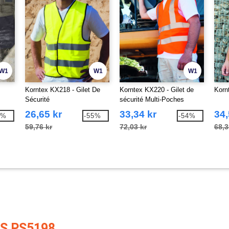
W1
W1
W1
Korntex KX218 - Gilet De
Korntex KX220 - Gilet de
Korn
Sécurité
sécurité Multi-Poches
26,65 kr
33,34 kr
34,
2%
-55%
-54%
59,76 kr
72,03 kr
68,3
S PS5198