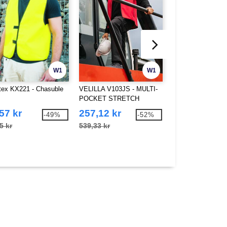
W1
W1
tex KX221 - Chasuble
VELILLA V103JS - MULTI-
Paredes PS5200 -
POCKET STRETCH
TROUSERS
57 kr
257,12 kr
673,13 kr
-49%
-52%
5 kr
539,33 kr
1 154,58 kr