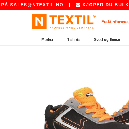
ALES@NTEXTIL.NO
|
KJØPER DU BULK? BE 
Fraktinformas
Merker
T-shirts
Sved og fleece
Previous
Next