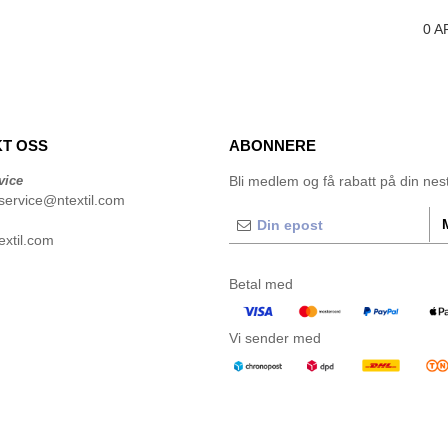
0
A
T OSS
ABONNERE
vice
Bli medlem og få rabatt på din neste
service@ntextil.com
xtil.com
Betal med
Vi sender med