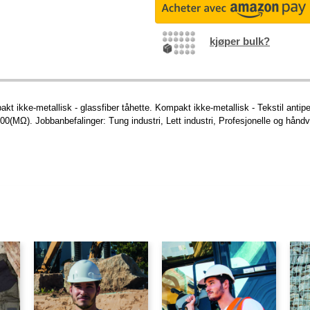
kjøper bulk?
pakt ikke-metallisk - glassfiber tåhette. Kompakt ikke-metallisk - Tekstil ant
0(MΩ). Jobbanbefalinger: Tung industri, Lett industri, Profesjonelle og hån