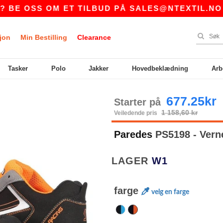
OSS OM ET TILBUD PÅ
SALES@NTEXTIL.NO
|
jon
Min Bestilling
Clearance
Tasker
Polo
Jakker
Hovedbeklædning
Arb
677.25kr
Starter på
1 158,60 kr
Veiledende pris
Paredes
PS5198 - Ver
LAGER
W1
farge
velg en farge